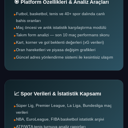
🎯 Platform Özellikleri & Analiz Araçları
Futbol, basketbol, tenis ve 40+ spor dalında canlı
bahis oranları
Maç öncesi ve anlık istatistik karşılaştırma modülü
Takım form analizi — son 10 maç performans skoru
Kart, korner ve gol beklenti değerleri (xG verileri)
Oran hareketleri ve piyasa değişim grafikleri
Güncel adres yönlendirme sistemi ile kesintisiz ulaşım
📈 Spor Verileri & İstatistik Kapsamı
Süper Lig, Premier League, La Liga, Bundesliga maç
verileri
NBA, EuroLeague, FIBA basketbol istatistik arşivi
ATP/WTA tenis turnuva analiz raporları