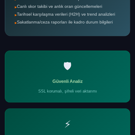
Canlı skor takibi ve anlık oran güncellemeleri
Tarihsel karşılaşma verileri (H2H) ve trend analizleri
Sakatlanma/ceza raporları ile kadro durum bilgileri
🛡️
Güvenli Analiz
SSL korumalı, şifreli veri aktarımı
⚡