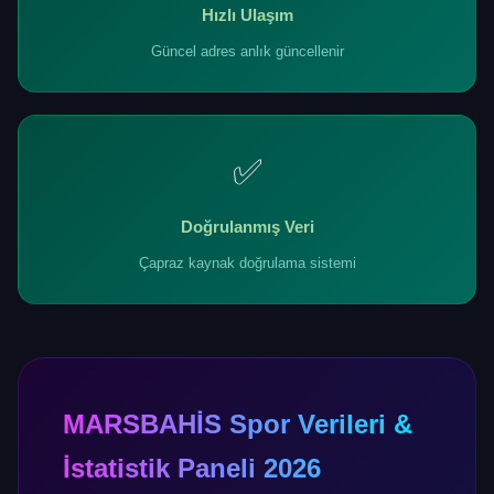
Hızlı Ulaşım
Güncel adres anlık güncellenir
✅
Doğrulanmış Veri
Çapraz kaynak doğrulama sistemi
MARSBAHİS Spor Verileri &
İstatistik Paneli 2026