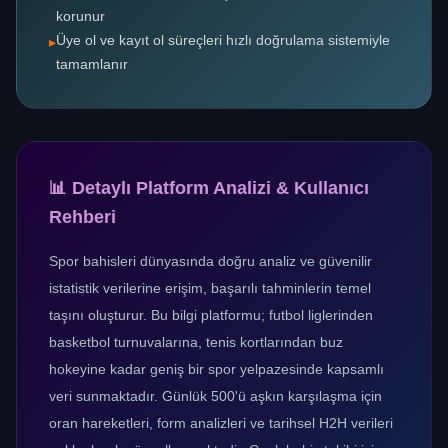
korunur
Üye ol ve kayıt ol süreçleri hızlı doğrulama sistemiyle
tamamlanır
📊 Detaylı Platform Analizi & Kullanıcı
Rehberi
Spor bahisleri dünyasında doğru analiz ve güvenilir
istatistik verilerine erişim, başarılı tahminlerin temel
taşını oluşturur. Bu bilgi platformu; futbol liglerinden
basketbol turnuvalarına, tenis kortlarından buz
hokeyine kadar geniş bir spor yelpazesinde kapsamlı
veri sunmaktadır. Günlük 500'ü aşkın karşılaşma için
oran hareketleri, form analizleri ve tarihsel H2H verileri