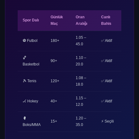
Günlük
Oran
Canlı
Spor Dalı
Maç
Aralığı
Bahis
1.05 –
⚽ Futbol
180+
✅ Aktif
45.0
🏀
1.10 –
90+
✅ Aktif
Basketbol
20.0
1.08 –
🎾 Tenis
120+
✅ Aktif
18.0
1.15 –
🏒 Hokey
40+
✅ Aktif
12.0
🥊
1.20 –
15+
⚡ Seçili
Boks/MMA
35.0