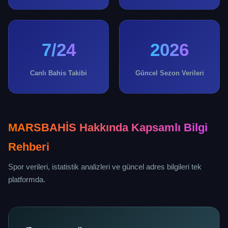
7/24
2026
Canlı Bahis Takibi
Güncel Sezon Verileri
MARSBAHİS Hakkında Kapsamlı Bilgi
Rehberi
Spor verileri, istatistik analizleri ve güncel adres bilgileri tek
platformda.