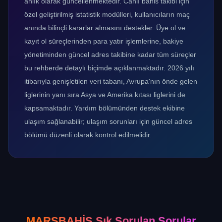
anlık olarak güncellenmektedir. Canlı bahis takibi için
özel geliştirilmiş istatistik modülleri, kullanıcıların maç
anında bilinçli kararlar almasını destekler. Üye ol ve
kayıt ol süreçlerinden para yatır işlemlerine, bakiye
yönetiminden güncel adres takibine kadar tüm süreçler
bu rehberde detaylı biçimde açıklanmaktadır. 2026 yılı
itibarıyla genişletilen veri tabanı, Avrupa'nın önde gelen
liglerinin yanı sıra Asya ve Amerika kıtası liglerini de
kapsamaktadır. Yardım bölümünden destek ekibine
ulaşım sağlanabilir; ulaşım sorunları için güncel adres
bölümü düzenli olarak kontrol edilmelidir.
MARSBAHİS Sık Sorulan Sorular