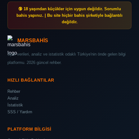
🔞 18 yaşından küçükler için uygun değildir. Sorumlu
bahis yapınız. | Bu site hiçbir bahis şirketiyle bağlantılı
değildir.
MARSBAHİS
Spor verileri, analiz ve istatistik odaklı Türkiye'nin önde gelen bilgi
platformu. 2026 güncel rehber.
HIZLI BAĞLANTILAR
Rehber
Analiz
İstatistik
SSS / Yardım
PLATFORM BILGISI