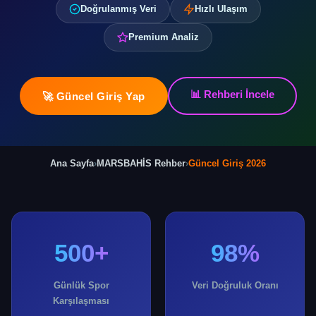
Doğrulanmış Veri
Hızlı Ulaşım
Premium Analiz
📊 Rehberi İncele
🚀 Güncel Giriş Yap
Ana Sayfa
›
MARSBAHİS Rehber
›
Güncel Giriş 2026
500+
98%
Günlük Spor
Veri Doğruluk Oranı
Karşılaşması