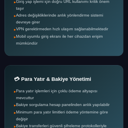
Giriş yap işlemi için doğru URL kullanımı kritik önem
taşır
Adres değişikliklerinde anlık yönlendirme sistemi
devreye girer
VPN gerektirmeden hızlı ulaşım sağlanabilmektedir
Mobil uyumlu giriş ekranı ile her cihazdan erişim
mümkündür
💳 Para Yatır & Bakiye Yönetimi
Para yatır işlemleri için çoklu ödeme altyapısı
mevcuttur
Bakiye sorgulama hesap panelinden anlık yapılabilir
Minimum para yatır limitleri ödeme yöntemine göre
değişir
Bakiye transferleri güvenli şifreleme protokolleriyle