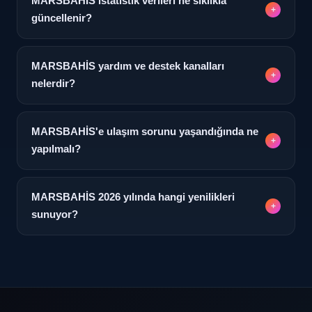
MARSBAHİS istatistik verileri ne sıklıkla
+
açıklanmaktadır.
güncellenir?
İstatistik verileri anlık güncellenmektedir. Doğrulanmış
veri kaynakları kullanılarak yüksek doğruluk oranı
MARSBAHİS yardım ve destek kanalları
+
sağlanmaktadır.
nelerdir?
Yardım bölümünden canlı destek, e-posta ve SSS
kanallarına ulaşım sağlanabilmektedir. 7/24 destek
MARSBAHİS'e ulaşım sorunu yaşandığında ne
+
hizmeti mevcuttur.
yapılmalı?
Ulaşım sorunu yaşandığında öncelikle güncel adres
bölümü kontrol edilmeli, ardından yardım kanallarına
MARSBAHİS 2026 yılında hangi yenilikleri
+
başvurulmalıdır.
sunuyor?
2026 yılında geliştirilmiş analiz araçları, genişletilmiş
spor verileri ve yenilenen canlı bahis arayüzü kullanıcı
deneyimini üst seviyeye taşımaktadır.