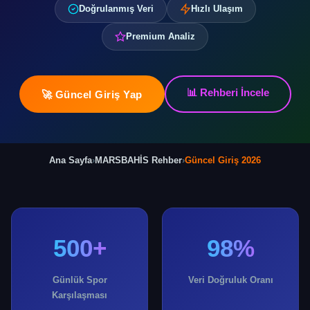
Doğrulanmış Veri
Hızlı Ulaşım
Premium Analiz
📊 Rehberi İncele
🚀 Güncel Giriş Yap
Ana Sayfa
›
MARSBAHİS Rehber
›
Güncel Giriş 2026
500+
98%
Günlük Spor
Veri Doğruluk Oranı
Karşılaşması