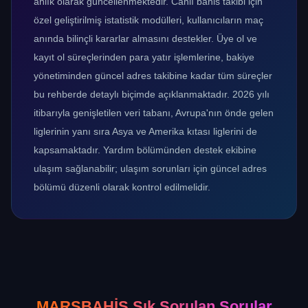
anlık olarak güncellenmektedir. Canlı bahis takibi için
özel geliştirilmiş istatistik modülleri, kullanıcıların maç
anında bilinçli kararlar almasını destekler. Üye ol ve
kayıt ol süreçlerinden para yatır işlemlerine, bakiye
yönetiminden güncel adres takibine kadar tüm süreçler
bu rehberde detaylı biçimde açıklanmaktadır. 2026 yılı
itibarıyla genişletilen veri tabanı, Avrupa'nın önde gelen
liglerinin yanı sıra Asya ve Amerika kıtası liglerini de
kapsamaktadır. Yardım bölümünden destek ekibine
ulaşım sağlanabilir; ulaşım sorunları için güncel adres
bölümü düzenli olarak kontrol edilmelidir.
MARSBAHİS Sık Sorulan Sorular