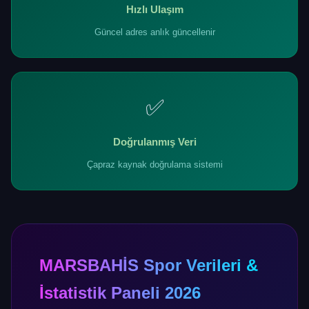
Hızlı Ulaşım
Güncel adres anlık güncellenir
✅
Doğrulanmış Veri
Çapraz kaynak doğrulama sistemi
MARSBAHİS Spor Verileri &
İstatistik Paneli 2026