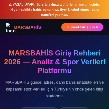
⚠️ YASAL UYARI: Bu site yalnızca bilgilendirme amaçlıdır.
Hiçbir şekilde bahis oynatmaz, üyelik kabul etmez, para
transferi yapmaz.
MARSBAHİS
Güncel Giriş 2026
MARSBAHİS Giriş Rehberi
2026 — Analiz & Spor Verileri
Platformu
MARSBAHİS güncel adres, canlı bahis istatistikleri ve
kapsamlı spor verileri için Türkiye'nin önde gelen bilgi
platformu.