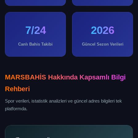
7/24
2026
Canlı Bahis Takibi
Güncel Sezon Verileri
MARSBAHİS Hakkında Kapsamlı Bilgi
Rehberi
Spor verileri, istatistik analizleri ve güncel adres bilgileri tek
platformda.