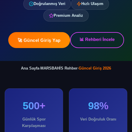
Doğrulanmış Veri
Hızlı Ulaşım
Premium Analiz
📊 Rehberi İncele
🚀 Güncel Giriş Yap
Ana Sayfa
›
MARSBAHİS Rehber
›
Güncel Giriş 2026
500+
98%
Günlük Spor
Veri Doğruluk Oranı
Karşılaşması