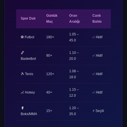
Günlük
Oran
Canlı
Spor Dalı
Maç
Aralığı
Bahis
1.05 –
⚽ Futbol
180+
✅ Aktif
45.0
🏀
1.10 –
90+
✅ Aktif
Basketbol
20.0
1.08 –
🎾 Tenis
120+
✅ Aktif
18.0
1.15 –
🏒 Hokey
40+
✅ Aktif
12.0
🥊
1.20 –
15+
⚡ Seçili
Boks/MMA
35.0