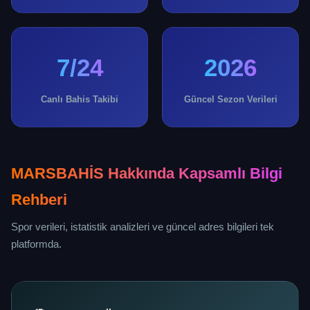
7/24
2026
Canlı Bahis Takibi
Güncel Sezon Verileri
MARSBAHİS Hakkında Kapsamlı Bilgi
Rehberi
Spor verileri, istatistik analizleri ve güncel adres bilgileri tek
platformda.