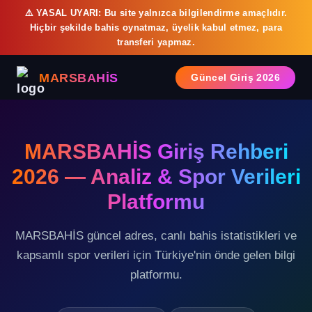
⚠️ YASAL UYARI: Bu site yalnızca bilgilendirme amaçlıdır.
Hiçbir şekilde bahis oynatmaz, üyelik kabul etmez, para
transferi yapmaz.
MARSBAHİS
Güncel Giriş 2026
MARSBAHİS Giriş Rehberi
2026 — Analiz & Spor Verileri
Platformu
MARSBAHİS güncel adres, canlı bahis istatistikleri ve
kapsamlı spor verileri için Türkiye'nin önde gelen bilgi
platformu.