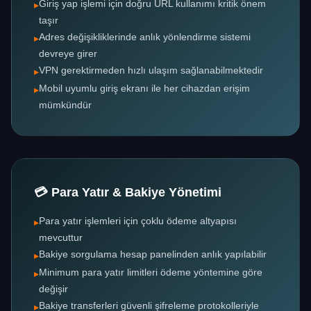
Giriş yap işlemi için doğru URL kullanımı kritik önem
taşır
Adres değişikliklerinde anlık yönlendirme sistemi
devreye girer
VPN gerektirmeden hızlı ulaşım sağlanabilmektedir
Mobil uyumlu giriş ekranı ile her cihazdan erişim
mümkündür
💳 Para Yatır & Bakiye Yönetimi
Para yatır işlemleri için çoklu ödeme altyapısı
mevcuttur
Bakiye sorgulama hesap panelinden anlık yapılabilir
Minimum para yatır limitleri ödeme yöntemine göre
değişir
Bakiye transferleri güvenli şifreleme protokolleriyle