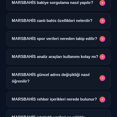
cüzdan dahil çoklu ödeme yöntemi sunulmaktadır.
MARSBAHİS bakiye sorgulama nasıl yapılır?
+
Hesap panelinden bakiye bilgilerinize anlık
ulaşabilirsiniz. Bakiye geçmişi ve işlem detayları da bu
MARSBAHİS canlı bahis özellikleri nelerdir?
+
bölümde görüntülenir.
Canlı bahis bölümünde 40'tan fazla spor dalında anlık
oranlar ve maç içi istatistikler sunulmaktadır. Oran
MARSBAHİS spor verileri nereden takip edilir?
+
güncellemeleri saniyeler içinde yansıtılır.
Spor verileri ve istatistik bölümünden anlık veriler
izlenebilir. Futbol, basketbol ve tenis başta olmak üzere
MARSBAHİS analiz araçları kullanımı kolay mı?
+
tüm dallar kapsanmaktadır.
Analiz araçları sezgisel arayüzüyle kolayca kullanılabilir.
Rehber bölümünde adım adım kullanım kılavuzları
MARSBAHİS güncel adres değişikliği nasıl
+
mevcuttur.
öğrenilir?
Bu bilgi platformunu düzenli takip ederek güncel adres
bilgisine her zaman ulaşabilirsiniz. Bildirim sistemi de
MARSBAHİS rehber içerikleri nerede bulunur?
+
mevcuttur.
Rehber bölümünde tüm kullanım kılavuzları, giriş yap
adımları ve platform özellikleri detaylı şekilde