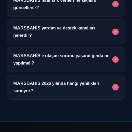
MARSBAHİS istatistik verileri ne sıklıkla
+
açıklanmaktadır.
güncellenir?
İstatistik verileri anlık güncellenmektedir. Doğrulanmış
veri kaynakları kullanılarak yüksek doğruluk oranı
MARSBAHİS yardım ve destek kanalları
+
sağlanmaktadır.
nelerdir?
Yardım bölümünden canlı destek, e-posta ve SSS
kanallarına ulaşım sağlanabilmektedir. 7/24 destek
MARSBAHİS'e ulaşım sorunu yaşandığında ne
+
hizmeti mevcuttur.
yapılmalı?
Ulaşım sorunu yaşandığında öncelikle güncel adres
bölümü kontrol edilmeli, ardından yardım kanallarına
MARSBAHİS 2026 yılında hangi yenilikleri
+
başvurulmalıdır.
sunuyor?
2026 yılında geliştirilmiş analiz araçları, genişletilmiş
spor verileri ve yenilenen canlı bahis arayüzü kullanıcı
deneyimini üst seviyeye taşımaktadır.