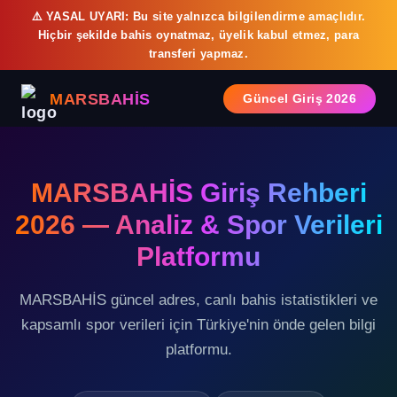
⚠️ YASAL UYARI: Bu site yalnızca bilgilendirme amaçlıdır.
Hiçbir şekilde bahis oynatmaz, üyelik kabul etmez, para
transferi yapmaz.
MARSBAHİS
Güncel Giriş 2026
MARSBAHİS Giriş Rehberi
2026 — Analiz & Spor Verileri
Platformu
MARSBAHİS güncel adres, canlı bahis istatistikleri ve
kapsamlı spor verileri için Türkiye'nin önde gelen bilgi
platformu.