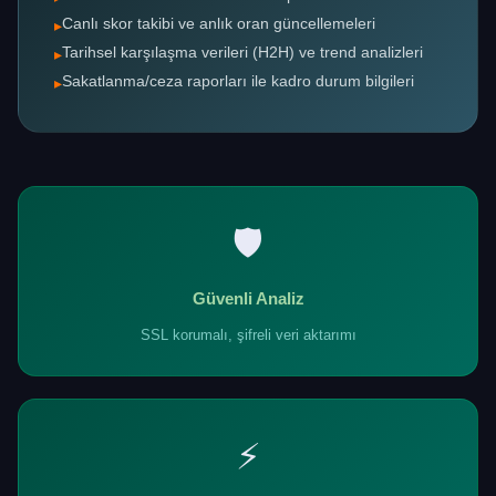
Canlı skor takibi ve anlık oran güncellemeleri
Tarihsel karşılaşma verileri (H2H) ve trend analizleri
Sakatlanma/ceza raporları ile kadro durum bilgileri
🛡️
Güvenli Analiz
SSL korumalı, şifreli veri aktarımı
⚡