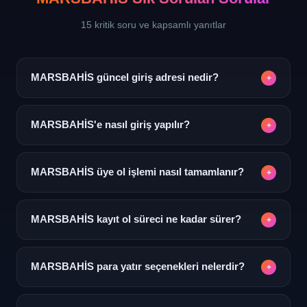
15 kritik soru ve kapsamlı yanıtlar
MARSBAHİS güncel giriş adresi nedir?
+
Güncel adres bilgisine bu bilgi platformu üzerinden anlık
olarak ulaşabilirsiniz. Adres değişikliklerinde yönlendirme
MARSBAHİS'e nasıl giriş yapılır?
+
sistemi otomatik devreye girer.
Güncel adres üzerinden giriş yap butonunu kullanarak
hesabınıza erişebilirsiniz. Doğru URL kullanımı kesintisiz
MARSBAHİS üye ol işlemi nasıl tamamlanır?
+
bağlantı için önemlidir.
Üye ol formunu doldurarak kayıt sürecini
başlatabilirsiniz. Doğrulama adımları tamamlandıktan
MARSBAHİS kayıt ol süreci ne kadar sürer?
+
sonra hesabınız aktif hale gelir.
Kayıt ol işlemi ortalama 2-3 dakika içinde
tamamlanmaktadır. Kimlik doğrulama adımı ek süre
MARSBAHİS para yatır seçenekleri nelerdir?
+
gerektirebilir.
Para yatır işlemleri için banka havalesi, kredi kartı ve e-