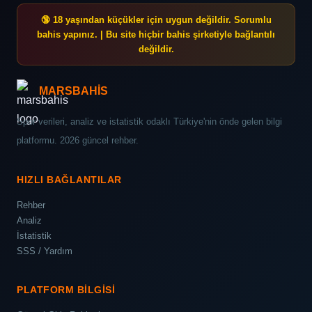
🔞 18 yaşından küçükler için uygun değildir. Sorumlu
bahis yapınız. | Bu site hiçbir bahis şirketiyle bağlantılı
değildir.
MARSBAHİS
Spor verileri, analiz ve istatistik odaklı Türkiye'nin önde gelen bilgi
platformu. 2026 güncel rehber.
HIZLI BAĞLANTILAR
Rehber
Analiz
İstatistik
SSS / Yardım
PLATFORM BILGISI