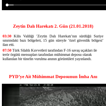
Zeytin Dalı Harekatı 2. Gün (21.01.2018)
03:30
Kilis Valiliği ’Zeytin Dalı Harekatı’nın sürdüğü Suriye
sınırındaki bazı bölgeleri, 15 gün süreyle ’özel güvenlik bölgesi’
ilan etti.
07:50
Türk Silahlı Kuvvetleri tarafından F-16 savaş uçakları ile
terör örgütü mensupları tarafından mühimmat deposu olarak
kullanılan bir tünelin vurulma anının görüntüleri yayınlandı.
PYD’ye Ait Mühimmat Deposunun İmha Anı