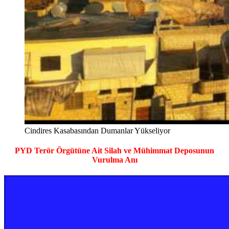
Cindires Kasabasından Dumanlar Yükseliyor
PYD Terör Örgütüne Ait Silah ve Mühimmat Deposunun
Vurulma Anı