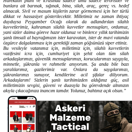
Harekatın planı ve icrasında sadece ama sadece teröristler ve
bunlara ait barınak, sığınak, bina, silah, araç, gereç vs. hedef
alınacak. Sivil ve masum kişilerin zarar görmemesi için her türlü
dikkat ve hassasiyet gösterilecektir. Milletimiz ne zaman ihtiyaç
duyduysa Peygamber Ocağı olarak da adlandırılan silahlı
kuvvetlerimiz, kahraman silahlı kuvvetler mensupları, ordumuz,
yani sizler daima göreve hazır oldunuz ve binlerce yıllık tarihimizin
şanlı timsali al bayrağımızın ister karavatan, ister de mavi vatanda
özgürce dalgalanması için gerektiği zaman göğsünüzü siper ettiniz.
Bu vesileyle vatanımız için, milletimiz için, silahlı kuvvetlerin
vazifesini icra için, cumhuriyet için şehit olan tüm silah
arkadaşlarımızı, güvenlik mensuplarımızı, korucularımızı saygıyla,
minnetle, şükranla ve rahmetle anıyorum. Şu anda bile bazı
yaralılarımız, gazilerimiz var. Onlara da saygılarımızı,
şükranlarımzı sunuyor, kendilerine acil şifalar diliyorum.
Arkadaşlarım! Sizlerin şanlı tarihimizden aldığınız güç, asil
milletimizin sevgisi, güveni ve duasıyla bu görevdende alnınızın
akıyla çıkacağınıza inancım tamdır. Yolunuz, bahtınız açık olsun.”