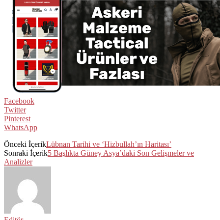
Facebook
Twitter
Pinterest
WhatsApp
Önceki İçerik
Lübnan Tarihi ve ‘Hizbullah’ın Haritası’
Sonraki İçerik
5 Başlıkta Güney Asya’daki Son Gelişmeler ve
Analizler
Editör