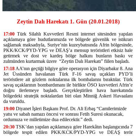
Zeytin Dalı Harekatı 1. Gün (20.01.2018)
17:00
Türk Silahlı Kuvvetleri Resmi internet sitesinden yapılan
açıklamaya göre
hudutlarımızda ve bölgede güvenlik ve istikrarı
sağlamak maksadıyla, Suriye’nin kuzeybatısında Afrin bölgesinde,
PKK/KCK/PYD-YPG ve DEAŞ’a mensup teröristleri etkisiz hale
getirmek ve dost ve kardeş bölge halkını bunların baskı ve
zulmünden kurtarmak üzere
“Zeytin Dalı Harekatı” fiilen başladı.
17:18
AA’nın geçtiği bilgiye göre operasyon için Diyarbakır 8. Ana
Jet Üssünden havalanan Türk F-16 savaş uçakları PYD’li
teröristlere ait gözlem noktalarına ilk bombalarını bıraktılar. Türk
savaş uçaklarının bombardımanı ile birlikte ÖSO kuvvetleri Afrin’e
doğru ilerlemeye başladı. Gerçekleştirilen hava harekatında
bölgedeki stratejik noktalardan biri olan Minniğ Askeri Havaalanı
da vuruldu.
19:00
Diyanet İşleri Başkanı Prof. Dr. Ali Erbaş “Camilerimizde
yatsı ve sabah namazı öncesi ve sonrası Fetih Suresi okunacak,
ordumuza ve milletimize dua edilecektir.” dedi.
20:30
TSK’dan yapılan açıklamaya göre Harekâtın başlangıcında 7
bölgede tespit edilen PKK/KCK/PYD-YPG ve DEAŞ terör