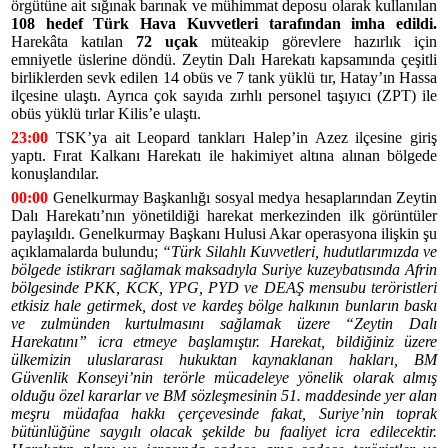
örgütüne ait sığınak barınak ve mühimmat deposu olarak kullanılan
108 hedef Türk Hava Kuvvetleri tarafından imha edildi.
Harekâta katılan
72 uçak
müteakip görevlere hazırlık için
emniyetle üslerine döndü. Zeytin Dalı Harekatı kapsamında çeşitli
birliklerden sevk edilen 14 obüs ve 7 tank yüklü tır, Hatay’ın Hassa
ilçesine ulaştı. Ayrıca çok sayıda zırhlı personel taşıyıcı (ZPT) ile
obüs yüklü tırlar Kilis’e ulaştı.
23:00
TSK’ya ait Leopard tankları Halep’in Azez ilçesine giriş
yaptı. Fırat Kalkanı Harekatı ile hakimiyet altına alınan bölgede
konuşlandılar.
00:00
Genelkurmay Başkanlığı sosyal medya hesaplarından Zeytin
Dalı Harekatı’nın yönetildiği harekat merkezinden ilk görüntüler
paylaşıldı. Genelkurmay Başkanı Hulusi Akar operasyona ilişkin şu
açıklamalarda bulundu;
“Türk Silahlı Kuvvetleri, hudutlarımızda ve
bölgede istikrarı sağlamak maksadıyla Suriye kuzeybatısında Afrin
bölgesinde PKK, KCK, YPG, PYD ve DEAŞ mensubu teröristleri
etkisiz hale getirmek, dost ve kardeş bölge halkının bunların baskı
ve zulmünden kurtulmasını sağlamak üzere “Zeytin Dalı
Harekatını” icra etmeye başlamıştır. Harekat, bildiğiniz üzere
ü
lkemizin uluslararası hukuktan kaynaklanan hakları, BM
Güvenlik Konseyi’nin terörle mücadeleye yönelik olarak almış
olduğu özel kararlar ve BM sözleşmesinin 51. maddesinde yer alan
meşru müdafaa hakkı çerçevesinde fakat, Suriye’nin toprak
bütünlüğüne saygılı olacak şekilde bu faaliyet icra edilecektir.