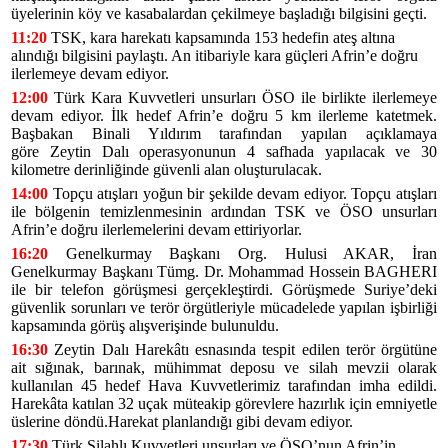
üyelerinin köy ve kasabalardan çekilmeye başladığı bilgisini geçti.
11:20
TSK, kara harekatı kapsamında 153 hedefin ateş altına
alındığı bilgisini paylaştı. An itibariyle kara güçleri Afrin’e doğru
ilerlemeye devam ediyor.
12:00
Türk Kara Kuvvetleri unsurları ÖSO ile birlikte ilerlemeye
devam ediyor. İlk hedef Afrin’e doğru 5 km ilerleme katetmek.
Başbakan Binali Yıldırım tarafından yapılan açıklamaya
göre Zeytin Dalı operasyonunun 4 safhada yapılacak ve 30
kilometre derinliğinde güvenli alan oluşturulacak.
14:00
Topçu atışları yoğun bir şekilde devam ediyor. Topçu atışları
ile bölgenin temizlenmesinin ardından TSK ve ÖSO unsurları
Afrin’e doğru ilerlemelerini devam ettiriyorlar.
16:20
Genelkurmay Başkanı Org. Hulusi AKAR, İran
Genelkurmay Başkanı Tümg. Dr. Mohammad Hossein BAGHERI
ile bir telefon görüşmesi gerçekleştirdi. Görüşmede Suriye’deki
güvenlik sorunları ve terör örgütleriyle mücadelede yapılan işbirliği
kapsamında görüş alışverişinde bulunuldu.
16:30
Zeytin Dalı Harekâtı esnasında tespit edilen terör örgütüne
ait sığınak, barınak, mühimmat deposu ve silah mevzii olarak
kullanılan 45 hedef Hava Kuvvetlerimiz tarafından imha edildi.
Harekâta katılan 32 uçak müteakip görevlere hazırlık için emniyetle
üslerine döndü.Harekat planlandığı gibi devam ediyor.
17:30
Türk Silahlı Kuvvetleri unsurları ve ÖSO’nun Afrin’in