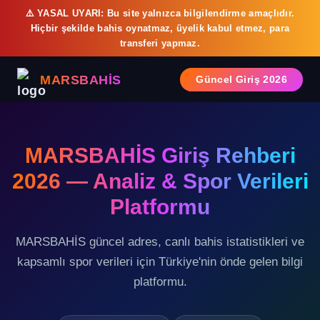
⚠️ YASAL UYARI: Bu site yalnızca bilgilendirme amaçlıdır.
Hiçbir şekilde bahis oynatmaz, üyelik kabul etmez, para
transferi yapmaz.
MARSBAHİS
Güncel Giriş 2026
MARSBAHİS Giriş Rehberi
2026 — Analiz & Spor Verileri
Platformu
MARSBAHİS güncel adres, canlı bahis istatistikleri ve
kapsamlı spor verileri için Türkiye'nin önde gelen bilgi
platformu.