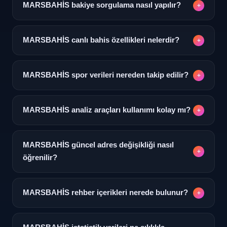
cüzdan dahil çoklu ödeme yöntemi sunulmaktadır.
MARSBAHİS bakiye sorgulama nasıl yapılır?
+
Hesap panelinden bakiye bilgilerinize anlık
ulaşabilirsiniz. Bakiye geçmişi ve işlem detayları da bu
MARSBAHİS canlı bahis özellikleri nelerdir?
+
bölümde görüntülenir.
Canlı bahis bölümünde 40'tan fazla spor dalında anlık
oranlar ve maç içi istatistikler sunulmaktadır. Oran
MARSBAHİS spor verileri nereden takip edilir?
+
güncellemeleri saniyeler içinde yansıtılır.
Spor verileri ve istatistik bölümünden anlık veriler
izlenebilir. Futbol, basketbol ve tenis başta olmak üzere
MARSBAHİS analiz araçları kullanımı kolay mı?
+
tüm dallar kapsanmaktadır.
Analiz araçları sezgisel arayüzüyle kolayca kullanılabilir.
Rehber bölümünde adım adım kullanım kılavuzları
MARSBAHİS güncel adres değişikliği nasıl
+
mevcuttur.
öğrenilir?
Bu bilgi platformunu düzenli takip ederek güncel adres
bilgisine her zaman ulaşabilirsiniz. Bildirim sistemi de
MARSBAHİS rehber içerikleri nerede bulunur?
+
mevcuttur.
Rehber bölümünde tüm kullanım kılavuzları, giriş yap
adımları ve platform özellikleri detaylı şekilde