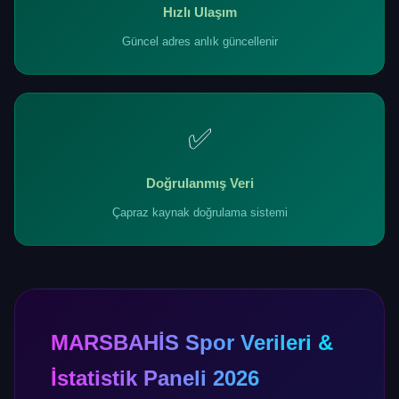
Hızlı Ulaşım
Güncel adres anlık güncellenir
✅
Doğrulanmış Veri
Çapraz kaynak doğrulama sistemi
MARSBAHİS Spor Verileri &
İstatistik Paneli 2026