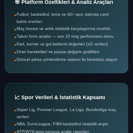
🎯 Platform Özellikleri & Analiz Araçları
Futbol, basketbol, tenis ve 40+ spor dalında canlı
bahis oranları
Maç öncesi ve anlık istatistik karşılaştırma modülü
Takım form analizi — son 10 maç performans skoru
Kart, korner ve gol beklenti değerleri (xG verileri)
Oran hareketleri ve piyasa değişim grafikleri
Güncel adres yönlendirme sistemi ile kesintisiz ulaşım
📈 Spor Verileri & İstatistik Kapsamı
Süper Lig, Premier League, La Liga, Bundesliga maç
verileri
NBA, EuroLeague, FIBA basketbol istatistik arşivi
ATP/WTA tenis turnuva analiz raporları