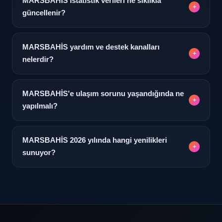
MARSBAHİS istatistik verileri ne sıklıkla
+
açıklanmaktadır.
güncellenir?
İstatistik verileri anlık güncellenmektedir. Doğrulanmış
veri kaynakları kullanılarak yüksek doğruluk oranı
MARSBAHİS yardım ve destek kanalları
+
sağlanmaktadır.
nelerdir?
Yardım bölümünden canlı destek, e-posta ve SSS
kanallarına ulaşım sağlanabilmektedir. 7/24 destek
MARSBAHİS'e ulaşım sorunu yaşandığında ne
+
hizmeti mevcuttur.
yapılmalı?
Ulaşım sorunu yaşandığında öncelikle güncel adres
bölümü kontrol edilmeli, ardından yardım kanallarına
MARSBAHİS 2026 yılında hangi yenilikleri
+
başvurulmalıdır.
sunuyor?
2026 yılında geliştirilmiş analiz araçları, genişletilmiş
spor verileri ve yenilenen canlı bahis arayüzü kullanıcı
deneyimini üst seviyeye taşımaktadır.