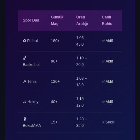
Günlük
Oran
Canlı
Spor Dalı
Maç
Aralığı
Bahis
1.05 –
⚽ Futbol
180+
✅ Aktif
45.0
🏀
1.10 –
90+
✅ Aktif
Basketbol
20.0
1.08 –
🎾 Tenis
120+
✅ Aktif
18.0
1.15 –
🏒 Hokey
40+
✅ Aktif
12.0
🥊
1.20 –
15+
⚡ Seçili
Boks/MMA
35.0