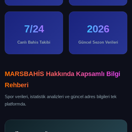
7/24
2026
Canlı Bahis Takibi
Güncel Sezon Verileri
MARSBAHİS Hakkında Kapsamlı Bilgi
Rehberi
Spor verileri, istatistik analizleri ve güncel adres bilgileri tek
platformda.