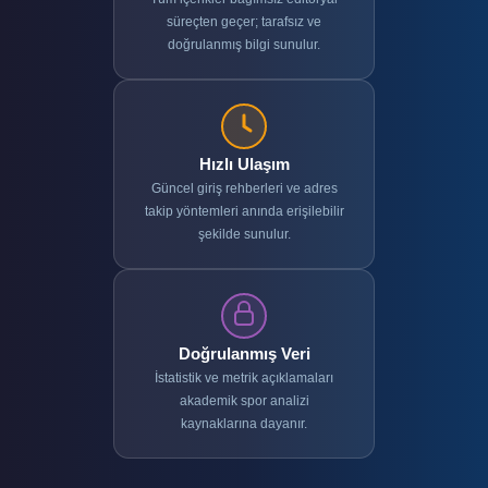
süreçten geçer; tarafsız ve
doğrulanmış bilgi sunulur.
Hızlı Ulaşım
Güncel giriş rehberleri ve adres
takip yöntemleri anında erişilebilir
şekilde sunulur.
Doğrulanmış Veri
İstatistik ve metrik açıklamaları
akademik spor analizi
kaynaklarına dayanır.