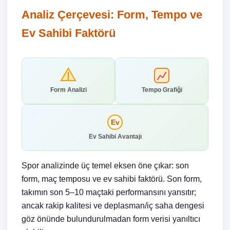
Analiz Çerçevesi: Form, Tempo ve
Ev Sahibi Faktörü
Form Analizi
Tempo Grafiği
Ev
Ev Sahibi Avantajı
Spor analizinde üç temel eksen öne çıkar: son
form, maç temposu ve ev sahibi faktörü. Son form,
takımın son 5–10 maçtaki performansını yansıtır;
ancak rakip kalitesi ve deplasman/iç saha dengesi
göz önünde bulundurulmadan form verisi yanıltıcı