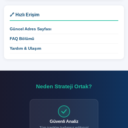
🔗 Hızlı Erişim
Güncel Adres Sayfası
FAQ Bölümü
Yardım & Ulaşım
Neden Strateji Ortak?
Güvenli Analiz
Tüm içerikler bağımsız editoryal