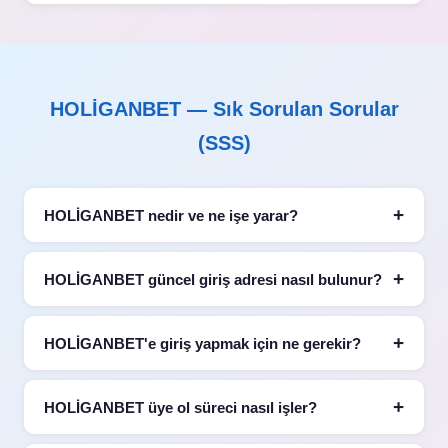
HOLİGANBET — Sık Sorulan Sorular
(SSS)
+
HOLİGANBET nedir ve ne işe yarar?
+
HOLİGANBET güncel giriş adresi nasıl bulunur?
+
HOLİGANBET'e giriş yapmak için ne gerekir?
+
HOLİGANBET üye ol süreci nasıl işler?