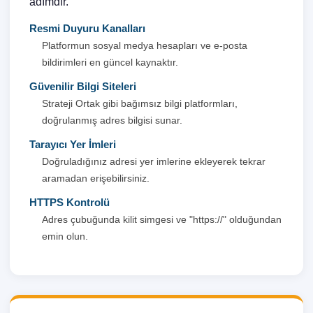
adımdır.
Resmi Duyuru Kanalları
Platformun sosyal medya hesapları ve e-posta
bildirimleri en güncel kaynaktır.
Güvenilir Bilgi Siteleri
Strateji Ortak gibi bağımsız bilgi platformları,
doğrulanmış adres bilgisi sunar.
Tarayıcı Yer İmleri
Doğruladığınız adresi yer imlerine ekleyerek tekrar
aramadan erişebilirsiniz.
HTTPS Kontrolü
Adres çubuğunda kilit simgesi ve "https://" olduğundan
emin olun.