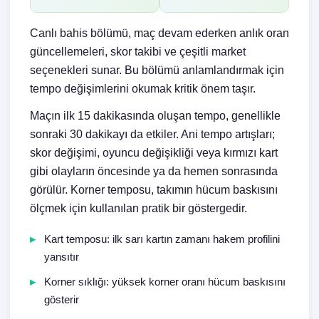
Canlı bahis bölümü, maç devam ederken anlık oran
güncellemeleri, skor takibi ve çeşitli market
seçenekleri sunar. Bu bölümü anlamlandırmak için
tempo değişimlerini okumak kritik önem taşır.
Maçın ilk 15 dakikasında oluşan tempo, genellikle
sonraki 30 dakikayı da etkiler. Ani tempo artışları;
skor değişimi, oyuncu değişikliği veya kırmızı kart
gibi olayların öncesinde ya da hemen sonrasında
görülür. Korner temposu, takımın hücum baskısını
ölçmek için kullanılan pratik bir göstergedir.
Kart temposu: ilk sarı kartın zamanı hakem profilini
yansıtır
Korner sıklığı: yüksek korner oranı hücum baskısını
gösterir