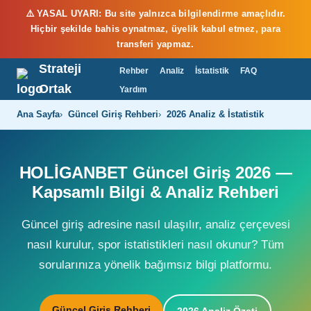
⚠️ YASAL UYARI: Bu site yalnızca bilgilendirme amaçlıdır.
Hiçbir şekilde bahis oynatmaz, üyelik kabul etmez, para
transferi yapmaz.
Strateji
Rehber
Analiz
İstatistik
FAQ
Ortak
Yardım
Ana Sayfa
Güncel Giriş Rehberi
2026 Analiz & İstatistik
HOLİGANBET Güncel Giriş 2026 —
Kapsamlı Bilgi & Analiz Rehberi
Güncel giriş adresine nasıl ulaşılır, analiz çerçevesi
nasıl kurulur, spor istatistikleri nasıl okunur? Tüm
sorularınıza yönelik bağımsız bilgi platformu.
Güncel Giriş Rehberi