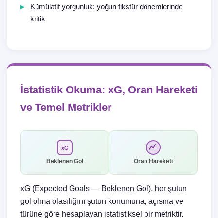
Kümülatif yorgunluk: yoğun fikstür dönemlerinde
kritik
İstatistik Okuma: xG, Oran Hareketi
ve Temel Metrikler
xG
Beklenen Gol
Oran Hareketi
xG (Expected Goals — Beklenen Gol), her şutun
gol olma olasılığını şutun konumuna, açısına ve
türüne göre hesaplayan istatistiksel bir metriktir.