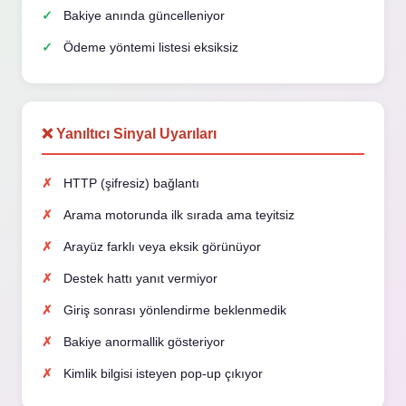
Bakiye anında güncelleniyor
Ödeme yöntemi listesi eksiksiz
❌ Yanıltıcı Sinyal Uyarıları
HTTP (şifresiz) bağlantı
Arama motorunda ilk sırada ama teyitsiz
Arayüz farklı veya eksik görünüyor
Destek hattı yanıt vermiyor
Giriş sonrası yönlendirme beklenmedik
Bakiye anormallik gösteriyor
Kimlik bilgisi isteyen pop-up çıkıyor