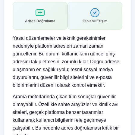
Adres Doğrulama
Güvenli Erişim
Yasal düzenlemeler ve teknik gereksinimler
nedeniyle platform adresleri zaman zaman
güncellenir. Bu durum, kullanıcıların güncel giriş
adresini takip etmesini zorunlu kılar. Doğru adrese
ulaşmanın en sağlıklı yolu; resmi sosyal medya
duyurularını, güvenilir bilgi sitelerini ve e-posta
bildirimlerini düzenli olarak kontrol etmektir.
Arama motorlarında çıkan tüm sonuçlar güvenilir
olmayabilir. Özellikle sahte arayüzler ve kimlik avı
siteleri, gerçek platforma benzer tasarımlar
kullanarak kullanıcı bilgilerini ele geçirmeye
çalışabilir. Bu nedenle adres doğrulaması kritik bir