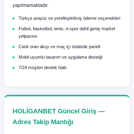
yapılmamaktadır.
Türkçe arayüz ve yerelleştirilmiş ödeme seçenekleri
Futbol, basketbol, tenis, e-spor dahil geniş market
yelpazesi
Canlı oran akışı ve maç içi istatistik paneli
Mobil uyumlu tasarım ve uygulama desteği
7/24 müşteri destek hattı
HOLİGANBET Güncel Giriş —
Adres Takip Mantığı