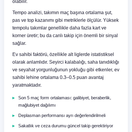
olabilir.
Tempo analizi, takımın maç başına ortalama şut,
pas ve top kazanımı gibi metriklerle ölçülür. Yüksek
tempolu takımlar genellikle daha fazla kart ve
korner üretir; bu da canlı takip için önemli bir sinyal
sağlar.
Ev sahibi faktörü, özellikle alt liglerde istatistiksel
olarak anlamlıdır. Seyirci kalabalığı, saha tanıdıklığı
ve seyahat yorgunluğunun yokluğu gibi etkenler, ev
sahibi lehine ortalama 0.3–0.5 puan avantaj
yaratmaktadır.
Son 5 maç form ortalaması: galibiyet, beraberlik,
mağlubiyet dağılımı
Deplasman performansı ayrı değerlendirilmeli
Sakatlık ve ceza durumu güncel takip gerektiriyor