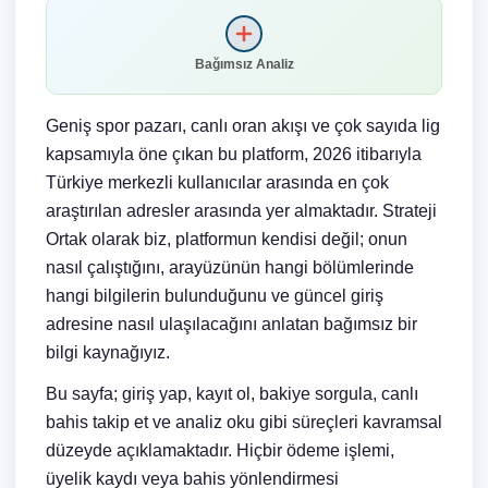
Bağımsız Analiz
Geniş spor pazarı, canlı oran akışı ve çok sayıda lig
kapsamıyla öne çıkan bu platform, 2026 itibarıyla
Türkiye merkezli kullanıcılar arasında en çok
araştırılan adresler arasında yer almaktadır. Strateji
Ortak olarak biz, platformun kendisi değil; onun
nasıl çalıştığını, arayüzünün hangi bölümlerinde
hangi bilgilerin bulunduğunu ve güncel giriş
adresine nasıl ulaşılacağını anlatan bağımsız bir
bilgi kaynağıyız.
Bu sayfa; giriş yap, kayıt ol, bakiye sorgula, canlı
bahis takip et ve analiz oku gibi süreçleri kavramsal
düzeyde açıklamaktadır. Hiçbir ödeme işlemi,
üyelik kaydı veya bahis yönlendirmesi