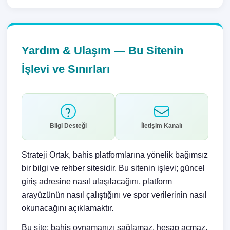
Yardım & Ulaşım — Bu Sitenin
İşlevi ve Sınırları
Bilgi Desteği
İletişim Kanalı
Strateji Ortak, bahis platformlarına yönelik bağımsız
bir bilgi ve rehber sitesidir. Bu sitenin işlevi; güncel
giriş adresine nasıl ulaşılacağını, platform
arayüzünün nasıl çalıştığını ve spor verilerinin nasıl
okunacağını açıklamaktır.
Bu site; bahis oynamanızı sağlamaz, hesap açmaz,