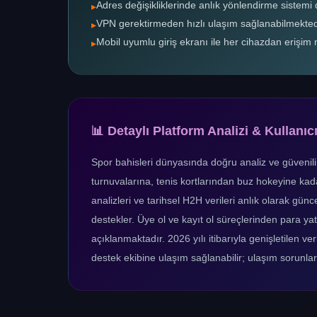
Adres değişikliklerinde anlık yönlendirme sistemi 
VPN gerektirmeden hızlı ulaşım sağlanabilmekted
Mobil uyumlu giriş ekranı ile her cihazdan eriş
📊 Detaylı Platform Analizi & Kullanıc
Spor bahisleri dünyasında doğru analiz ve güvenilir i
turnuvalarına, tenis kortlarından buz hokeyine kad
analizleri ve tarihsel H2H verileri anlık olarak günce
destekler. Üye ol ve kayıt ol süreçlerinden para y
açıklanmaktadır. 2026 yılı itibarıyla genişletilen 
destek ekibine ulaşım sağlanabilir; ulaşım sorunlar