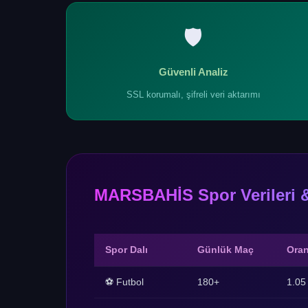
🛡️
Güvenli Analiz
SSL korumalı, şifreli veri aktarımı
MARSBAHİS Spor Verileri & 
Spor Dalı
Günlük Maç
Oran
⚽ Futbol
180+
1.05