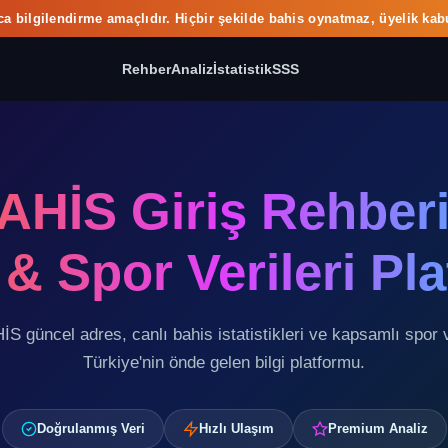
a bilgilendirme amaçlıdır. Hiçbir şekilde bahis oynatmaz, üyelik kab
Rehber
Analiz
İstatistik
SSS
HİS Giriş Rehberi
 & Spor Verileri Pl
güncel adres, canlı bahis istatistikleri ve kapsamlı spor ve
Türkiye'nin önde gelen bilgi platformu.
Doğrulanmış Veri
Hızlı Ulaşım
Premium Analiz