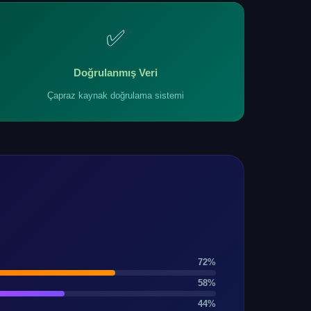
✅
Doğrulanmış Veri
Çapraz kaynak doğrulama sistemi
72%
58%
44%