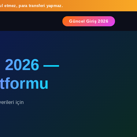
ul etmez, para transferi yapmaz.
Güncel Giriş 2026
 2026 —
atformu
rileri için