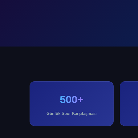
500+
Günlük Spor Karşılaşması