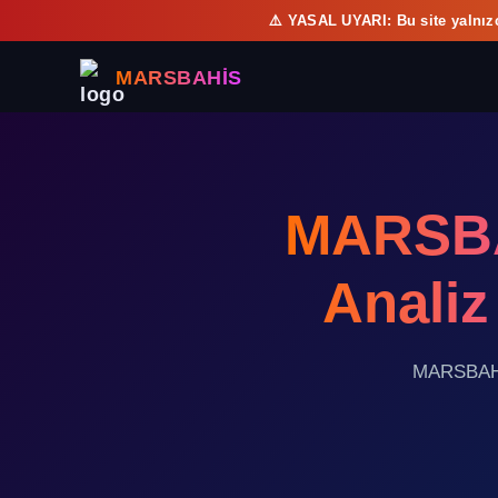
⚠️ YASAL UYARI: Bu site yalnızc
MARSBAHİS
MARSBA
Analiz
MARSBAHİS 