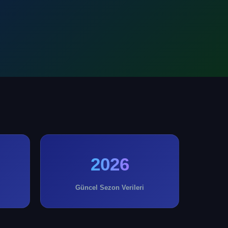
2026
Güncel Sezon Verileri