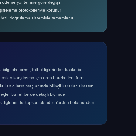
ri ödeme yöntemine göre değişir
 şifreleme protokolleriyle korunur
i hızlı doğrulama sistemiyle tamamlanır
u bilgi platformu; futbol liglerinden basketbol
 aşkın karşılaşma için oran hareketleri, form
, kullanıcıların maç anında bilinçli kararlar almasını
üreçler bu rehberde detaylı biçimde
ıtası liglerini de kapsamaktadır. Yardım bölümünden