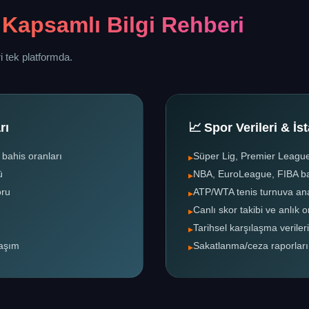
apsamlı Bilgi Rehberi
ri tek platformda.
rı
📈 Spor Verileri & İs
 bahis oranları
Süper Lig, Premier League,
ü
NBA, EuroLeague, FIBA bask
oru
ATP/WTA tenis turnuva anal
Canlı skor takibi ve anlık 
Tarihsel karşılaşma veriler
laşım
Sakatlanma/ceza raporları 