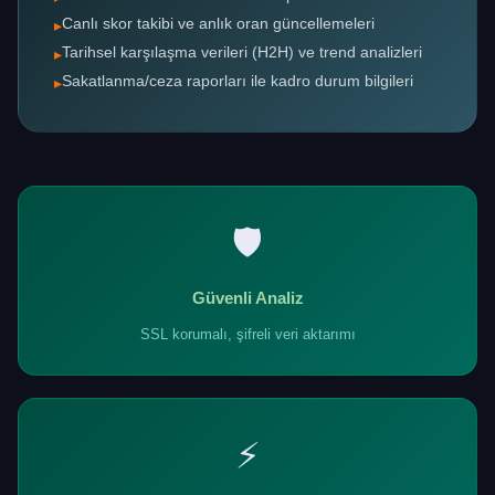
Canlı skor takibi ve anlık oran güncellemeleri
Tarihsel karşılaşma verileri (H2H) ve trend analizleri
Sakatlanma/ceza raporları ile kadro durum bilgileri
🛡️
Güvenli Analiz
SSL korumalı, şifreli veri aktarımı
⚡