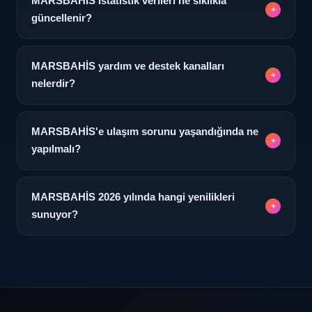
MARSBAHİS istatistik verileri ne sıklıkla
+
açıklanmaktadır.
güncellenir?
İstatistik verileri anlık güncellenmektedir. Doğrulanmış
veri kaynakları kullanılarak yüksek doğruluk oranı
MARSBAHİS yardım ve destek kanalları
+
sağlanmaktadır.
nelerdir?
Yardım bölümünden canlı destek, e-posta ve SSS
kanallarına ulaşım sağlanabilmektedir. 7/24 destek
MARSBAHİS'e ulaşım sorunu yaşandığında ne
+
hizmeti mevcuttur.
yapılmalı?
Ulaşım sorunu yaşandığında öncelikle güncel adres
bölümü kontrol edilmeli, ardından yardım kanallarına
MARSBAHİS 2026 yılında hangi yenilikleri
+
başvurulmalıdır.
sunuyor?
2026 yılında geliştirilmiş analiz araçları, genişletilmiş
spor verileri ve yenilenen canlı bahis arayüzü kullanıcı
deneyimini üst seviyeye taşımaktadır.