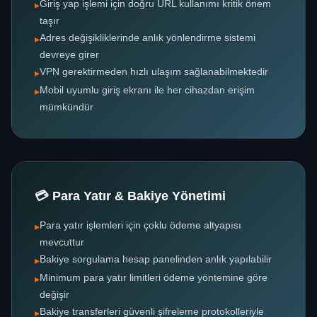
Giriş yap işlemi için doğru URL kullanımı kritik önem
taşır
Adres değişikliklerinde anlık yönlendirme sistemi
devreye girer
VPN gerektirmeden hızlı ulaşım sağlanabilmektedir
Mobil uyumlu giriş ekranı ile her cihazdan erişim
mümkündür
💳 Para Yatır & Bakiye Yönetimi
Para yatır işlemleri için çoklu ödeme altyapısı
mevcuttur
Bakiye sorgulama hesap panelinden anlık yapılabilir
Minimum para yatır limitleri ödeme yöntemine göre
değişir
Bakiye transferleri güvenli şifreleme protokolleriyle