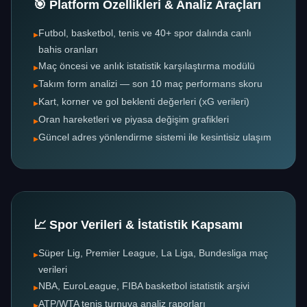
🎯 Platform Özellikleri & Analiz Araçları
Futbol, basketbol, tenis ve 40+ spor dalında canlı
bahis oranları
Maç öncesi ve anlık istatistik karşılaştırma modülü
Takım form analizi — son 10 maç performans skoru
Kart, korner ve gol beklenti değerleri (xG verileri)
Oran hareketleri ve piyasa değişim grafikleri
Güncel adres yönlendirme sistemi ile kesintisiz ulaşım
📈 Spor Verileri & İstatistik Kapsamı
Süper Lig, Premier League, La Liga, Bundesliga maç
verileri
NBA, EuroLeague, FIBA basketbol istatistik arşivi
ATP/WTA tenis turnuva analiz raporları