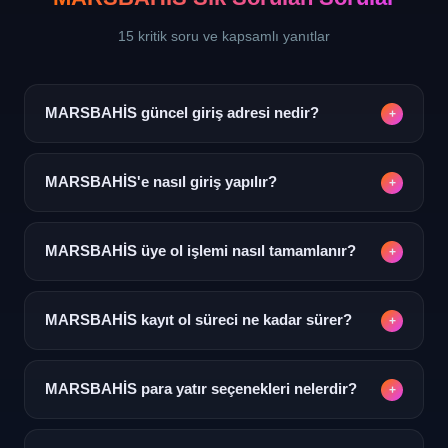
15 kritik soru ve kapsamlı yanıtlar
MARSBAHİS güncel giriş adresi nedir?
+
Güncel adres bilgisine bu bilgi platformu üzerinden anlık
olarak ulaşabilirsiniz. Adres değişikliklerinde yönlendirme
MARSBAHİS'e nasıl giriş yapılır?
+
sistemi otomatik devreye girer.
Güncel adres üzerinden giriş yap butonunu kullanarak
hesabınıza erişebilirsiniz. Doğru URL kullanımı kesintisiz
MARSBAHİS üye ol işlemi nasıl tamamlanır?
+
bağlantı için önemlidir.
Üye ol formunu doldurarak kayıt sürecini
başlatabilirsiniz. Doğrulama adımları tamamlandıktan
MARSBAHİS kayıt ol süreci ne kadar sürer?
+
sonra hesabınız aktif hale gelir.
Kayıt ol işlemi ortalama 2-3 dakika içinde
tamamlanmaktadır. Kimlik doğrulama adımı ek süre
MARSBAHİS para yatır seçenekleri nelerdir?
+
gerektirebilir.
Para yatır işlemleri için banka havalesi, kredi kartı ve e-