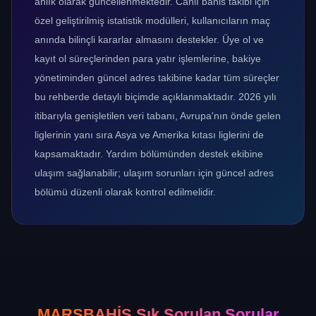
anlık olarak güncellenmektedir. Canlı bahis takibi için
özel geliştirilmiş istatistik modülleri, kullanıcıların maç
anında bilinçli kararlar almasını destekler. Üye ol ve
kayıt ol süreçlerinden para yatır işlemlerine, bakiye
yönetiminden güncel adres takibine kadar tüm süreçler
bu rehberde detaylı biçimde açıklanmaktadır. 2026 yılı
itibarıyla genişletilen veri tabanı, Avrupa'nın önde gelen
liglerinin yanı sıra Asya ve Amerika kıtası liglerini de
kapsamaktadır. Yardım bölümünden destek ekibine
ulaşım sağlanabilir; ulaşım sorunları için güncel adres
bölümü düzenli olarak kontrol edilmelidir.
MARSBAHİS Sık Sorulan Sorular