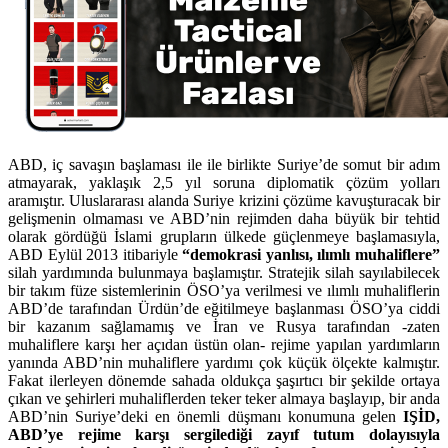
ABD, iç savaşın başlaması ile ile birlikte Suriye’de somut bir adım
atmayarak, yaklaşık 2,5 yıl soruna diplomatik çözüm yolları
aramıştır. Uluslararası alanda Suriye krizini çözüme kavuşturacak bir
gelişmenin olmaması ve ABD’nin rejimden daha büyük bir tehtid
olarak gördüğü İslami grupların ülkede güçlenmeye başlamasıyla,
ABD Eylül 2013 itibariyle
“demokrasi yanlısı, ılımlı muhaliflere”
silah yardımında bulunmaya başlamıştır. Stratejik silah sayılabilecek
bir takım füze sistemlerinin ÖSO’ya verilmesi ve ılımlı muhaliflerin
ABD’de tarafından Ürdün’de eğitilmeye başlanması ÖSO’ya ciddi
bir kazanım sağlamamış ve İran ve Rusya tarafından -zaten
muhaliflere karşı her açıdan üstün olan- rejime yapılan yardımların
yanında ABD’nin muhaliflere yardımı çok küçük ölçekte kalmıştır.
Fakat ilerleyen dönemde sahada oldukça şaşırtıcı bir şekilde ortaya
çıkan ve şehirleri muhaliflerden teker teker almaya başlayıp, bir anda
ABD’nin Suriye’deki en önemli düşmanı konumuna gelen
IŞİD,
ABD’ye rejime karşı sergilediği zayıf tutum dolayısıyla