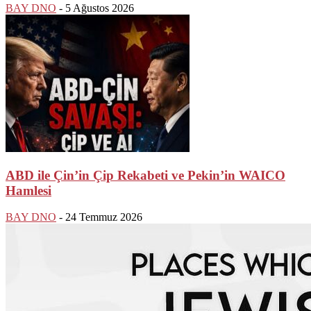
BAY DNO
-
5 Ağustos 2026
ABD ile Çin’in Çip Rekabeti ve Pekin’in WAICO
Hamlesi
BAY DNO
-
24 Temmuz 2026