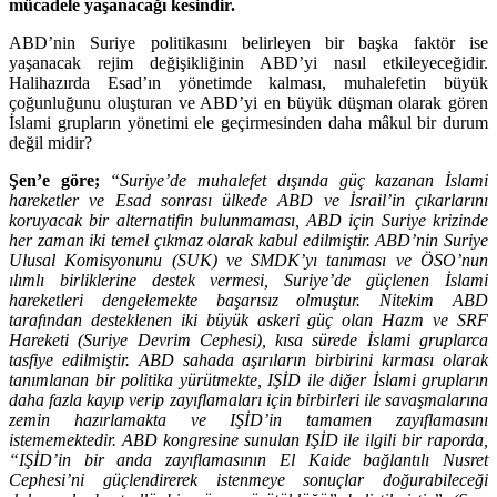
mücadele yaşanacağı kesindir.
ABD’nin Suriye politikasını belirleyen bir başka faktör ise
yaşanacak rejim değişikliğinin ABD’yi nasıl etkileyeceğidir.
Halihazırda Esad’ın yönetimde kalması, muhalefetin büyük
çoğunluğunu oluşturan ve ABD’yi en büyük düşman olarak gören
İslami grupların yönetimi ele geçirmesinden daha mâkul bir durum
değil midir?
Şen’e göre;
“Suriye’de muhalefet dışında güç kazanan İslami
hareketler ve Esad sonrası ülkede ABD ve İsrail’in çıkarlarını
koruyacak bir alternatifin bulunmaması, ABD için Suriye krizinde
her zaman iki temel çıkmaz olarak kabul edilmiştir. ABD’nin Suriye
Ulusal Komisyonunu (SUK) ve SMDK’yı tanıması ve ÖSO’nun
ılımlı birliklerine destek vermesi, Suriye’de güçlenen İslami
hareketleri dengelemekte başarısız olmuştur. Nitekim ABD
tarafından desteklenen iki büyük askeri güç olan Hazm ve SRF
Hareketi (Suriye Devrim Cephesi), kısa sürede İslami gruplarca
tasfiye edilmiştir. ABD sahada aşırıların birbirini kırması olarak
tanımlanan bir politika yürütmekte, IŞİD ile diğer İslami grupların
daha fazla kayıp verip zayıflamaları için birbirleri ile savaşmalarına
zemin hazırlamakta ve IŞİD’in tamamen zayıflamasını
istememektedir. ABD kongresine sunulan IŞİD ile ilgili bir raporda,
“IŞİD’in bir anda zayıflamasının El Kaide bağlantılı Nusret
Cephesi’ni güçlendirerek istenmeye sonuçlar doğurabileceği