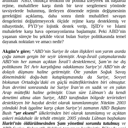
ardından ABD, oldukça temkinli bir politika izleyerek ilk başlarda
rejime, muhaliflere karşı ılımlı bir tavır sergilemesi yönünde
tavsiyelerde bulunmuş, ilerleyen dönemde rejimin değişmesinin
gerektiğini açıklamış, daha sonra ılımlı muhalifleri savaşın
dengelerini değiştirmeyecek ölçüde rejime karşı desteklemiş ve
nihayetinde, PYD’ye lojistik destek verip, IŞİD’e ve İslami
muhalefete karşı hava operasyonlarına başlamıştır. Peki ABD’nin
yaşanan süreçte bu şekilde vücut bulan Suriye politikasında temel
dayanak noktaları ve amacı nedir?
Akgün’e göre;
“ABD’nin Suriye ile olan ilişkileri son yarım asırda
çoğu zaman gergin bir seyir izlemiştir. Arap-İsrail çatışmalarında
ABD’nin her zaman açıktan İsrail’i desteklemesi, Şam’ın ise dış
politikasını Tel Aviv karşıtlığına odaklaması Suriye’yi ABD’nin de
dolaylı düşmanı haline getirmiştir. Öte yandan Soğuk Savaş
dönemindeki doğu-batı kutuplaşmasında da Suriye, Sovyet
blokunun Ortadoğu’daki en güçlü müttefiklerinden biri olmuştur.
İran devrimi sonrasında ise Suriye İran’ın en sadık ve en yakın
Arap müttefiki haline gelmiştir. Uzun süre Lübnan’ı da kendi
denetimi altına alan Suriye, ABD tarafından bölgede teröristleri
destekleyen bir haydut devlet olarak tanımlanmıştır. Nitekim 2003
yılındaki Irak işgaline karşı çıkan Suriye’yi zamanın ABD Başkanı
Bush
“şer ekseni”
ülkelerinden biri olarak tanımlamış ve açıktan
askeri müdahale ile tehdit etmiştir. 2005 yılında Lübnan başbakanı
Hariri’nin öldürülmesinden Şam yönetimi sorumlu tutulmuş
ve