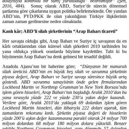
dolayısıyla kontrollü bir süreç yürütüldüğü” belirtilmiştir” (Şen,
2016, 484).
Sonuç olarak ABD, Suriye’de sürecin dönemsel
şartlarına göre çıkarlarına uygun politika belirlemektedir. Öte yandan
ABD’nin, PYD/PKK ile olan yakınlığının Türkiye ilişkilerinin
zaman zaman gerilmesine neden olmaktadır.
Kanlı kâr; ABD’li silah şirketlerinin “Arap Baharı ticareti”
Her savaşta olduğu gibi, Arap Baharı ve Suriye iç savaşının da en
kârlı ortaklarından olan küresel silah şirketleri 2010 tarihinden bu
yana oldukça yüksek oranlarda büyüme kaydettiler. Tabi ki bu
büyümenin Arap Baharı’na denk gelmesi bir tesadüf değildi.
Anadolu Ajansı’nın bir haberine göre;
“Dünyanın bir numaralı
silah üreticisi ABD’nin en büyük beş silah ve savunma şirketinin
piyasa değeri, Arap Baharı ve Suriye savaşı süresince büyük artış
gösterdi. ABD savunma sanayisinin önde gelen firmalarından
Lockheed Martin ve Northrop Grumman’ın New York Borsası’nda
işlem gören hisseleri, Arap Baharı’nın başladığı Aralık 2010’dan bu
yana sırasıyla yüzde 222 ve yüzde 230’a yakın değer kazandı.
Verilere göre, Aralık 2010’da yaklaşık 69 dolardan işlem gören
Lockheed Martin hisseleri, dün itibarıyla 222 doları aşarak, tüm
zamanların rekorunu kırdı. Şirketin piyasa değeri de hisselerin
yüzde 200’ü aşkın değer kazanmasına paralel olarak 24 milyar 700
milyon dolardan 68 milyar 180 milyon dolara yükseldi. Benzer
şekilde Northrop Grumman hisseleri, aynı dönemde 57 dolardan