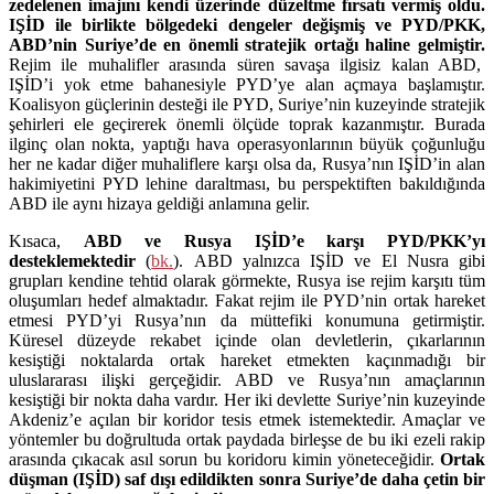
zedelenen imajını kendi üzerinde düzeltme fırsatı vermiş oldu.
IŞİD ile birlikte bölgedeki dengeler değişmiş ve PYD/PKK,
ABD’nin Suriye’de en önemli stratejik ortağı haline gelmiştir.
Rejim ile muhalifler arasında süren savaşa ilgisiz kalan ABD,
IŞİD’i yok etme bahanesiyle PYD’ye alan açmaya başlamıştır.
Koalisyon güçlerinin desteği ile PYD, Suriye’nin kuzeyinde stratejik
şehirleri ele geçirerek önemli ölçüde toprak kazanmıştır. Burada
ilginç olan nokta, yaptığı hava operasyonlarının büyük çoğunluğu
her ne kadar diğer muhaliflere karşı olsa da, Rusya’nın IŞİD’in alan
hakimiyetini PYD lehine daraltması, bu perspektiften bakıldığında
ABD ile aynı hizaya geldiği anlamına gelir.
Kısaca,
ABD ve Rusya IŞİD’e karşı PYD/PKK’yı
desteklemektedir
(
bk.
). ABD yalnızca IŞİD ve El Nusra gibi
grupları kendine tehtid olarak görmekte, Rusya ise rejim karşıtı tüm
oluşumları hedef almaktadır. Fakat rejim ile PYD’nin ortak hareket
etmesi PYD’yi Rusya’nın da müttefiki konumuna getirmiştir.
Küresel düzeyde rekabet içinde olan devletlerin, çıkarlarının
kesiştiği noktalarda ortak hareket etmekten kaçınmadığı bir
uluslararası ilişki gerçeğidir. ABD ve Rusya’nın amaçlarının
kesiştiği bir nokta daha vardır. Her iki devlette Suriye’nin kuzeyinde
Akdeniz’e açılan bir koridor tesis etmek istemektedir. Amaçlar ve
yöntemler bu doğrultuda ortak paydada birleşse de bu iki ezeli rakip
arasında çıkacak asıl sorun bu koridoru kimin yöneteceğidir.
Ortak
düşman (IŞİD) saf dışı edildikten sonra Suriye’de daha çetin bir