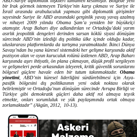
ABD-Suriye diplomatik ilişkileri tamamen kesilmiştir. Bölgede yeni
bir Irak görmek istemeyen Türkiye’nin karşı çıkması ve Suriye ile
İsrail arasında arabuluculuk yapması gibi diplomatik girişimler
sayesinde Suriye ile ABD arasındaki gerginlik yavaş yavaş azalmış
ve nihayet 2009 yılında Obama Şam’a yeniden bir büyükelçi
atamıştır. Arap Baharı diye adlandırılan ve Ortadoğu’daki yarım
asırlık jeopolitik dengeleri derinden sarsan köklü siyasi dönüşüm
sürecinde ABD’nin izlediği dış politika ülke içinde olduğu kadar,
uluslararası platformlarda da tartışma yaratmaktadır. İkinci Dünya
Savaşı’ndan bu yana küresel sistemdeki her gelişme karşısında aktif
pozisyon alan ve oyun kuruculuk rolünü üstlenen ABD, Arap Baharı
karşısında aşırı ihtiyatlı, ön plana çıkmayan, düşük profil sergileyen
ve gelişmeleri perde arkasından izleyerek, kritik güvenlik sorunlarını
bölgesel güçlere havale eden bir tutum takınmaktadır.
Obama
yönetimi
, ABD’nin küresel liderliğini sürdürebilmesi için Asya-
pasifik bölgesini dış politikasının yeni odak noktası olarak
belirlemiştir ve Ortadoğu’nun dönüşüm sürecinde Avrupa Birliği ve
Türkiye gibi demokratik güçleri daha aktif rol almaya teşvik
etmekte,
onları sorumluluk ve yük paylaşımında ortak olmaya
zorlamaktadır” (Akgün, 2012, 10-13).