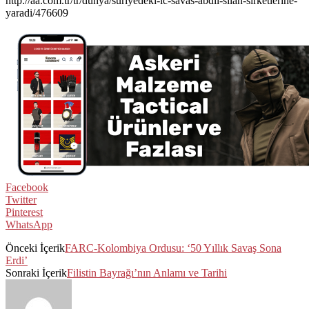
http://aa.com.tr/tr/dunya/suriyedeki-ic-savas-abdli-silah-sirketlerine-
yaradi/476609
Facebook
Twitter
Pinterest
WhatsApp
Önceki İçerik
FARC-Kolombiya Ordusu: ‘50 Yıllık Savaş Sona
Erdi’
Sonraki İçerik
Filistin Bayrağı’nın Anlamı ve Tarihi