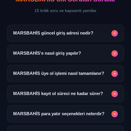
15 kritik soru ve kapsamlı yanıtlar
MARSBAHİS güncel giriş adresi nedir?
+
Güncel adres bilgisine bu bilgi platformu üzerinden anlık
olarak ulaşabilirsiniz. Adres değişikliklerinde yönlendirme
MARSBAHİS'e nasıl giriş yapılır?
+
sistemi otomatik devreye girer.
Güncel adres üzerinden giriş yap butonunu kullanarak
hesabınıza erişebilirsiniz. Doğru URL kullanımı kesintisiz
MARSBAHİS üye ol işlemi nasıl tamamlanır?
+
bağlantı için önemlidir.
Üye ol formunu doldurarak kayıt sürecini
başlatabilirsiniz. Doğrulama adımları tamamlandıktan
MARSBAHİS kayıt ol süreci ne kadar sürer?
+
sonra hesabınız aktif hale gelir.
Kayıt ol işlemi ortalama 2-3 dakika içinde
tamamlanmaktadır. Kimlik doğrulama adımı ek süre
MARSBAHİS para yatır seçenekleri nelerdir?
+
gerektirebilir.
Para yatır işlemleri için banka havalesi, kredi kartı ve e-