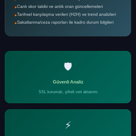
Canlı skor takibi ve anlık oran güncellemeleri
Tarihsel karşılaşma verileri (H2H) ve trend analizleri
Sakatlanma/ceza raporları ile kadro durum bilgileri
🛡️
Güvenli Analiz
SSL korumalı, şifreli veri aktarımı
⚡