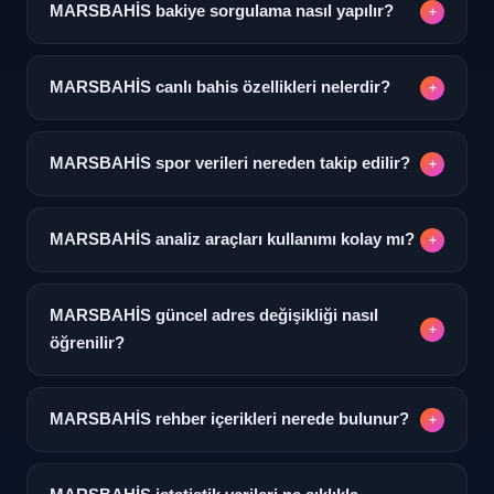
cüzdan dahil çoklu ödeme yöntemi sunulmaktadır.
MARSBAHİS bakiye sorgulama nasıl yapılır?
+
Hesap panelinden bakiye bilgilerinize anlık
ulaşabilirsiniz. Bakiye geçmişi ve işlem detayları da bu
MARSBAHİS canlı bahis özellikleri nelerdir?
+
bölümde görüntülenir.
Canlı bahis bölümünde 40'tan fazla spor dalında anlık
oranlar ve maç içi istatistikler sunulmaktadır. Oran
MARSBAHİS spor verileri nereden takip edilir?
+
güncellemeleri saniyeler içinde yansıtılır.
Spor verileri ve istatistik bölümünden anlık veriler
izlenebilir. Futbol, basketbol ve tenis başta olmak üzere
MARSBAHİS analiz araçları kullanımı kolay mı?
+
tüm dallar kapsanmaktadır.
Analiz araçları sezgisel arayüzüyle kolayca kullanılabilir.
Rehber bölümünde adım adım kullanım kılavuzları
MARSBAHİS güncel adres değişikliği nasıl
+
mevcuttur.
öğrenilir?
Bu bilgi platformunu düzenli takip ederek güncel adres
bilgisine her zaman ulaşabilirsiniz. Bildirim sistemi de
MARSBAHİS rehber içerikleri nerede bulunur?
+
mevcuttur.
Rehber bölümünde tüm kullanım kılavuzları, giriş yap
adımları ve platform özellikleri detaylı şekilde