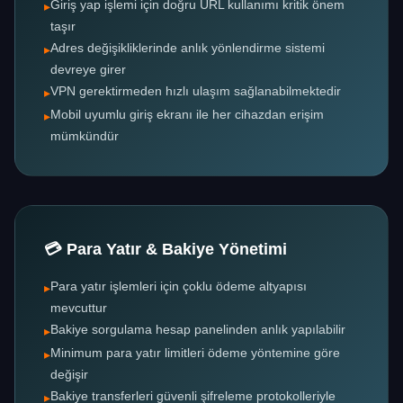
Giriş yap işlemi için doğru URL kullanımı kritik önem
taşır
Adres değişikliklerinde anlık yönlendirme sistemi
devreye girer
VPN gerektirmeden hızlı ulaşım sağlanabilmektedir
Mobil uyumlu giriş ekranı ile her cihazdan erişim
mümkündür
💳 Para Yatır & Bakiye Yönetimi
Para yatır işlemleri için çoklu ödeme altyapısı
mevcuttur
Bakiye sorgulama hesap panelinden anlık yapılabilir
Minimum para yatır limitleri ödeme yöntemine göre
değişir
Bakiye transferleri güvenli şifreleme protokolleriyle