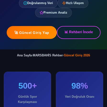
Doğrulanmış Veri
Hızlı Ulaşım
Premium Analiz
📊 Rehberi İncele
🚀 Güncel Giriş Yap
Ana Sayfa
›
MARSBAHİS Rehber
›
Güncel Giriş 2026
500+
98%
Günlük Spor
Veri Doğruluk Oranı
Karşılaşması