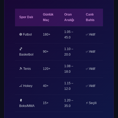
Günlük
Oran
Canlı
Spor Dalı
Maç
Aralığı
Bahis
1.05 –
⚽ Futbol
180+
✅ Aktif
45.0
🏀
1.10 –
90+
✅ Aktif
Basketbol
20.0
1.08 –
🎾 Tenis
120+
✅ Aktif
18.0
1.15 –
🏒 Hokey
40+
✅ Aktif
12.0
🥊
1.20 –
15+
⚡ Seçili
Boks/MMA
35.0