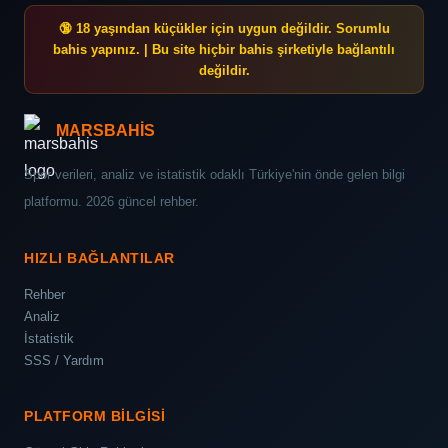
🔞 18 yaşından küçükler için uygun değildir. Sorumlu
bahis yapınız. | Bu site hiçbir bahis şirketiyle bağlantılı
değildir.
MARSBAHİS
Spor verileri, analiz ve istatistik odaklı Türkiye'nin önde gelen bilgi
platformu. 2026 güncel rehber.
HIZLI BAĞLANTILAR
Rehber
Analiz
İstatistik
SSS / Yardım
PLATFORM BILGISI