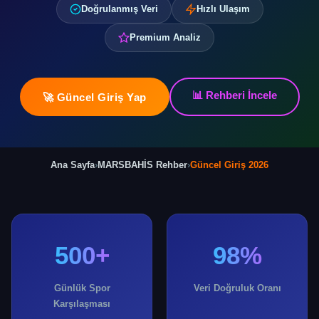
Doğrulanmış Veri
Hızlı Ulaşım
Premium Analiz
📊 Rehberi İncele
🚀 Güncel Giriş Yap
Ana Sayfa
›
MARSBAHİS Rehber
›
Güncel Giriş 2026
500+
98%
Günlük Spor
Veri Doğruluk Oranı
Karşılaşması