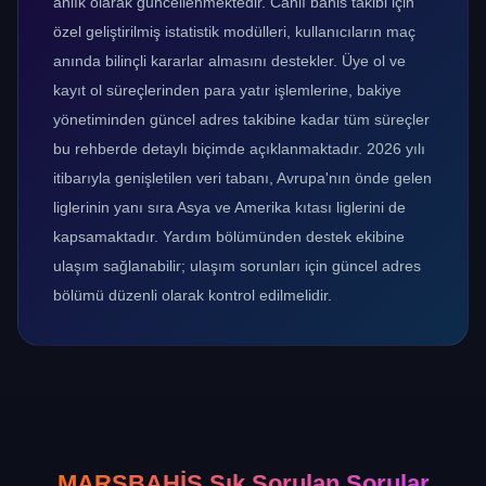
anlık olarak güncellenmektedir. Canlı bahis takibi için
özel geliştirilmiş istatistik modülleri, kullanıcıların maç
anında bilinçli kararlar almasını destekler. Üye ol ve
kayıt ol süreçlerinden para yatır işlemlerine, bakiye
yönetiminden güncel adres takibine kadar tüm süreçler
bu rehberde detaylı biçimde açıklanmaktadır. 2026 yılı
itibarıyla genişletilen veri tabanı, Avrupa'nın önde gelen
liglerinin yanı sıra Asya ve Amerika kıtası liglerini de
kapsamaktadır. Yardım bölümünden destek ekibine
ulaşım sağlanabilir; ulaşım sorunları için güncel adres
bölümü düzenli olarak kontrol edilmelidir.
MARSBAHİS Sık Sorulan Sorular