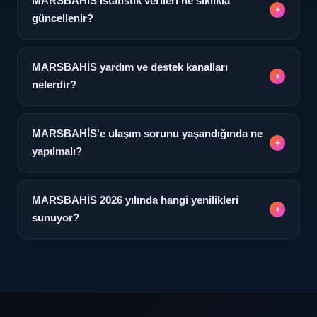
MARSBAHİS istatistik verileri ne sıklıkla
+
açıklanmaktadır.
güncellenir?
İstatistik verileri anlık güncellenmektedir. Doğrulanmış
veri kaynakları kullanılarak yüksek doğruluk oranı
MARSBAHİS yardım ve destek kanalları
+
sağlanmaktadır.
nelerdir?
Yardım bölümünden canlı destek, e-posta ve SSS
kanallarına ulaşım sağlanabilmektedir. 7/24 destek
MARSBAHİS'e ulaşım sorunu yaşandığında ne
+
hizmeti mevcuttur.
yapılmalı?
Ulaşım sorunu yaşandığında öncelikle güncel adres
bölümü kontrol edilmeli, ardından yardım kanallarına
MARSBAHİS 2026 yılında hangi yenilikleri
+
başvurulmalıdır.
sunuyor?
2026 yılında geliştirilmiş analiz araçları, genişletilmiş
spor verileri ve yenilenen canlı bahis arayüzü kullanıcı
deneyimini üst seviyeye taşımaktadır.