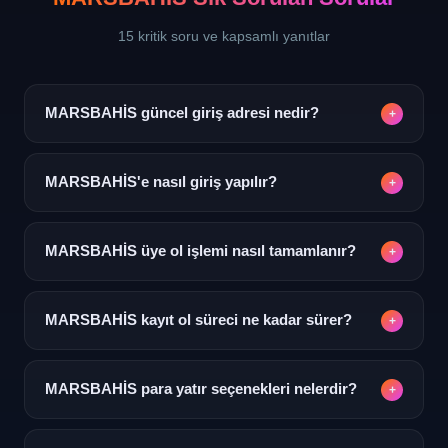
15 kritik soru ve kapsamlı yanıtlar
MARSBAHİS güncel giriş adresi nedir?
+
Güncel adres bilgisine bu bilgi platformu üzerinden anlık
olarak ulaşabilirsiniz. Adres değişikliklerinde yönlendirme
MARSBAHİS'e nasıl giriş yapılır?
+
sistemi otomatik devreye girer.
Güncel adres üzerinden giriş yap butonunu kullanarak
hesabınıza erişebilirsiniz. Doğru URL kullanımı kesintisiz
MARSBAHİS üye ol işlemi nasıl tamamlanır?
+
bağlantı için önemlidir.
Üye ol formunu doldurarak kayıt sürecini
başlatabilirsiniz. Doğrulama adımları tamamlandıktan
MARSBAHİS kayıt ol süreci ne kadar sürer?
+
sonra hesabınız aktif hale gelir.
Kayıt ol işlemi ortalama 2-3 dakika içinde
tamamlanmaktadır. Kimlik doğrulama adımı ek süre
MARSBAHİS para yatır seçenekleri nelerdir?
+
gerektirebilir.
Para yatır işlemleri için banka havalesi, kredi kartı ve e-