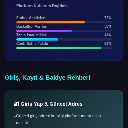
Platform Kullanım Dağılımı
Futbol Analizleri
72%
Basketbol Verileri
58%
Tenis İstatistikleri
44%
Canlı Bahis Takibi
89%
Giriş, Kayıt & Bakiye Rehberi
🔐 Giriş Yap & Güncel Adres
Güncel giriş adresi bu bilgi platformundan takip
edilebilir