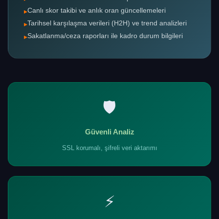
Canlı skor takibi ve anlık oran güncellemeleri
Tarihsel karşılaşma verileri (H2H) ve trend analizleri
Sakatlanma/ceza raporları ile kadro durum bilgileri
🛡️
Güvenli Analiz
SSL korumalı, şifreli veri aktarımı
⚡