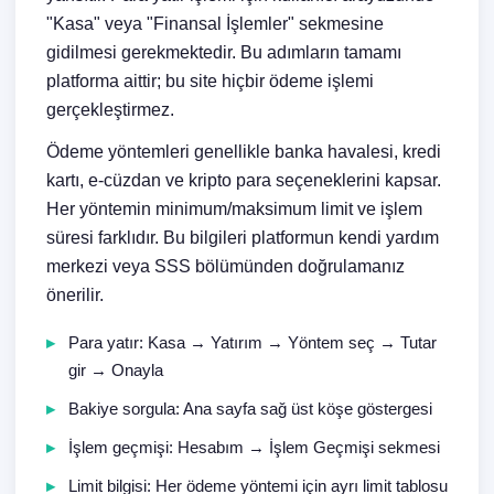
"Kasa" veya "Finansal İşlemler" sekmesine
gidilmesi gerekmektedir. Bu adımların tamamı
platforma aittir; bu site hiçbir ödeme işlemi
gerçekleştirmez.
Ödeme yöntemleri genellikle banka havalesi, kredi
kartı, e-cüzdan ve kripto para seçeneklerini kapsar.
Her yöntemin minimum/maksimum limit ve işlem
süresi farklıdır. Bu bilgileri platformun kendi yardım
merkezi veya SSS bölümünden doğrulamanız
önerilir.
Para yatır: Kasa → Yatırım → Yöntem seç → Tutar
gir → Onayla
Bakiye sorgula: Ana sayfa sağ üst köşe göstergesi
İşlem geçmişi: Hesabım → İşlem Geçmişi sekmesi
Limit bilgisi: Her ödeme yöntemi için ayrı limit tablosu