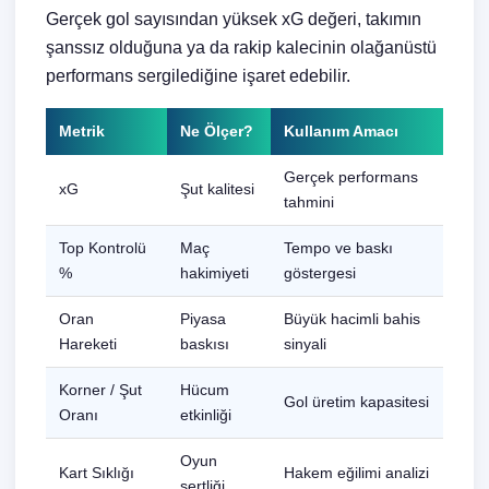
Gerçek gol sayısından yüksek xG değeri, takımın
şanssız olduğuna ya da rakip kalecinin olağanüstü
performans sergilediğine işaret edebilir.
Metrik
Ne Ölçer?
Kullanım Amacı
Gerçek performans
xG
Şut kalitesi
tahmini
Top Kontrolü
Maç
Tempo ve baskı
%
hakimiyeti
göstergesi
Oran
Piyasa
Büyük hacimli bahis
Hareketi
baskısı
sinyali
Korner / Şut
Hücum
Gol üretim kapasitesi
Oranı
etkinliği
Oyun
Kart Sıklığı
Hakem eğilimi analizi
sertliği