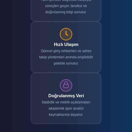
süreçten geçer; tarafsız ve
doğrulanmış bilgi sunulur.
Hızlı Ulaşım
Güncel giriş rehberleri ve adres
takip yöntemleri anında erişilebilir
şekilde sunulur.
Doğrulanmış Veri
İstatistik ve metrik açıklamaları
akademik spor analizi
kaynaklarına dayanır.