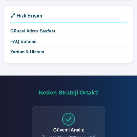
🔗 Hızlı Erişim
Güncel Adres Sayfası
FAQ Bölümü
Yardım & Ulaşım
Neden Strateji Ortak?
Güvenli Analiz
Tüm içerikler bağımsız editoryal