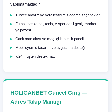
yapılmamaktadır.
Türkçe arayüz ve yerelleştirilmiş ödeme seçenekleri
Futbol, basketbol, tenis, e-spor dahil geniş market
yelpazesi
Canlı oran akışı ve maç içi istatistik paneli
Mobil uyumlu tasarım ve uygulama desteği
7/24 müşteri destek hattı
HOLİGANBET Güncel Giriş —
Adres Takip Mantığı