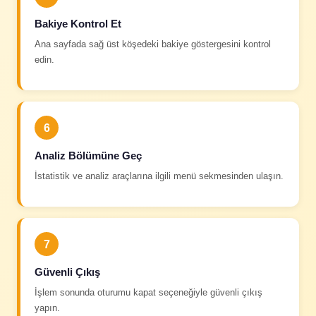
Bakiye Kontrol Et
Ana sayfada sağ üst köşedeki bakiye göstergesini kontrol
edin.
6
Analiz Bölümüne Geç
İstatistik ve analiz araçlarına ilgili menü sekmesinden ulaşın.
7
Güvenli Çıkış
İşlem sonunda oturumu kapat seçeneğiyle güvenli çıkış
yapın.