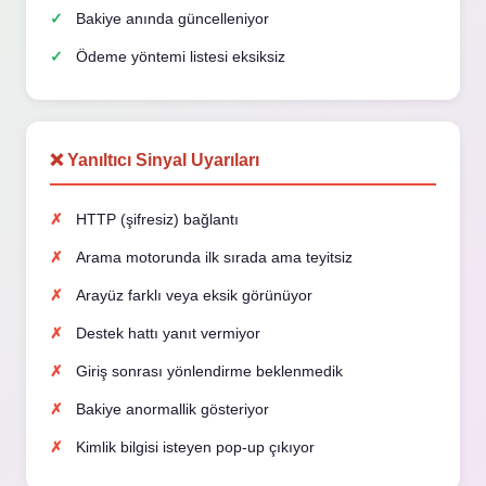
Bakiye anında güncelleniyor
Ödeme yöntemi listesi eksiksiz
❌ Yanıltıcı Sinyal Uyarıları
HTTP (şifresiz) bağlantı
Arama motorunda ilk sırada ama teyitsiz
Arayüz farklı veya eksik görünüyor
Destek hattı yanıt vermiyor
Giriş sonrası yönlendirme beklenmedik
Bakiye anormallik gösteriyor
Kimlik bilgisi isteyen pop-up çıkıyor