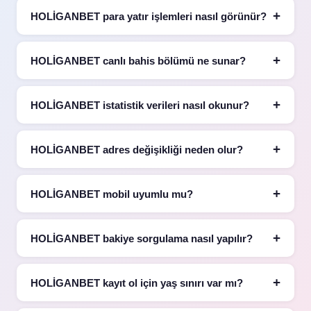
+
HOLİGANBET para yatır işlemleri nasıl görünür?
+
HOLİGANBET canlı bahis bölümü ne sunar?
+
HOLİGANBET istatistik verileri nasıl okunur?
+
HOLİGANBET adres değişikliği neden olur?
+
HOLİGANBET mobil uyumlu mu?
+
HOLİGANBET bakiye sorgulama nasıl yapılır?
+
HOLİGANBET kayıt ol için yaş sınırı var mı?