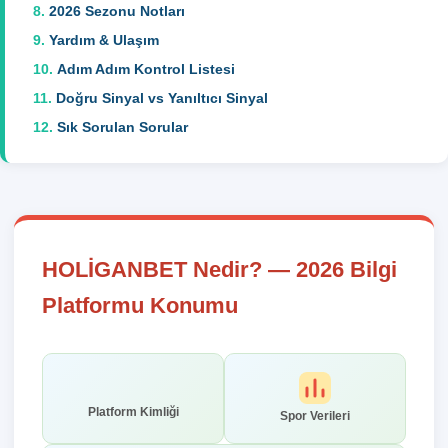
2026 Sezonu Notları
Yardım & Ulaşım
Adım Adım Kontrol Listesi
Doğru Sinyal vs Yanıltıcı Sinyal
Sık Sorulan Sorular
HOLİGANBET Nedir? — 2026 Bilgi
Platformu Konumu
Platform Kimliği
Spor Verileri