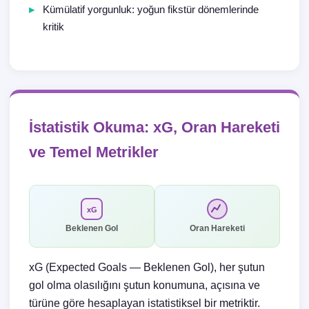
Kümülatif yorgunluk: yoğun fikstür dönemlerinde
kritik
İstatistik Okuma: xG, Oran Hareketi
ve Temel Metrikler
xG
Beklenen Gol
Oran Hareketi
xG (Expected Goals — Beklenen Gol), her şutun
gol olma olasılığını şutun konumuna, açısına ve
türüne göre hesaplayan istatistiksel bir metriktir.