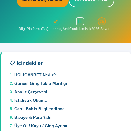
2026 Analiz Özeti
26
Bilgi Platformu
Doğrulanmış Veri
Canlı İstatistik
2026 Sezonu
📋 İçindekiler
HOLİGANBET Nedir?
Güncel Giriş Takip Mantığı
Analiz Çerçevesi
İstatistik Okuma
Canlı Bahis Bilgilendirme
Bakiye & Para Yatır
Üye Ol / Kayıt / Giriş Ayrımı