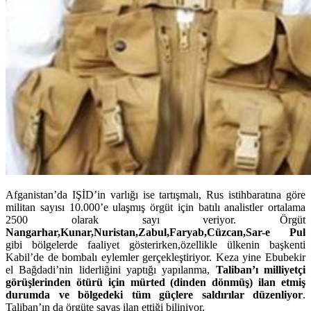
Afganistan’da IŞİD’in varlığı ise tartışmalı, Rus istihbaratına göre
militan sayısı 10.000’e ulaşmış örgüt için batılı analistler ortalama
2500 olarak sayı veriyor. Örgüt
Nangarhar,Kunar,Nuristan,Zabul,Faryab,Cüzcan,Sar-e Pul
gibi bölgelerde faaliyet gösterirken,özellikle ülkenin başkenti
Kabil’de de bombalı eylemler gerçekleştiriyor. Keza yine Ebubekir
el Bağdadi’nin liderliğini yaptığı yapılanma,
Taliban’ı milliyetçi
görüşlerinden ötürü için mürted (dinden dönmüş) ilan etmiş
durumda ve bölgedeki tüm güçlere saldırılar düzenliyor
.
Taliban’ın da örgüte savaş ilan ettiği biliniyor.