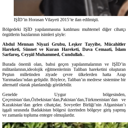
IŞİD’in Horasan Vilayeti 2015’te ilan edilmişti.
Bölgedeki IŞİD yapılanmasına katılması muhtemel diğer cihatçı
örgütlerin bazılarının isimleri şöyle:
Abdul Mennan Niyazi Grubu, Leşker Tayyibe, Mücahitler
Hareketi, Sünnet ve Kuran Hareketi, Dava Cemaati, İslam
Sarfaroş, Ceyşül Muhammed, Cundullah
..
Burada önemli olan, bahsi geçen yapılanmalarının ve IŞİD’in
militanlarının,ideolojik eğitmenlerinin Taliban hareketini oluşturan
Peştun milletinden ziyade çevre ülkelerden hatta Arap
Yarımadası’ndan gelişidir. Böylece, Taliban’ın medrese sistemine bir
alternatif olarak planlandığı görülebilir.
Genelde Uygur bölgesinden,
Çeçenistan’dan,Özbekistan’dan,Pakistan’dan,Türkmenistan’dan ve
Kazakistan’dan gelen cihatçılar, Sovyetler Birliği’nin Afganistan’ı
işgali sırasında Badakistan bölgesi üzerinden bölgeye giriş yapmış
ve zamanla topluma entegre olmuşlardır.