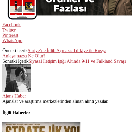
Facebook
Twitter
Pinterest
WhatsApp
Önceki İçerik
Suriye’de İdlib Açmazı: Türkiye ile Rusya
Anlaşamazsa Ne Olur?
Sonraki İçerik
Siyasal İletişim Işığı Altında 9/11 ve Falkland Savaşı
Ajans Haber
Ajanslar ve araştırma merkezlerinden alınan alıntı yazılar.
İlgili Haberler