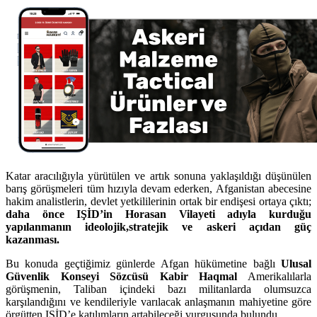
Katar aracılığıyla yürütülen ve artık sonuna yaklaşıldığı düşünülen
barış görüşmeleri tüm hızıyla devam ederken, Afganistan abecesine
hakim analistlerin, devlet yetkililerinin ortak bir endişesi ortaya çıktı;
daha önce IŞİD’in Horasan Vilayeti adıyla kurduğu
yapılanmanın ideolojik,stratejik ve askeri açıdan güç
kazanması.
Bu konuda geçtiğimiz günlerde Afgan hükümetine bağlı
Ulusal
Güvenlik Konseyi Sözcüsü Kabir Haqmal
Amerikalılarla
görüşmenin, Taliban içindeki bazı militanlarda olumsuzca
karşılandığını ve kendileriyle varılacak anlaşmanın mahiyetine göre
örgütten IŞİD’e katılımların artabileceği vurgusunda bulundu.