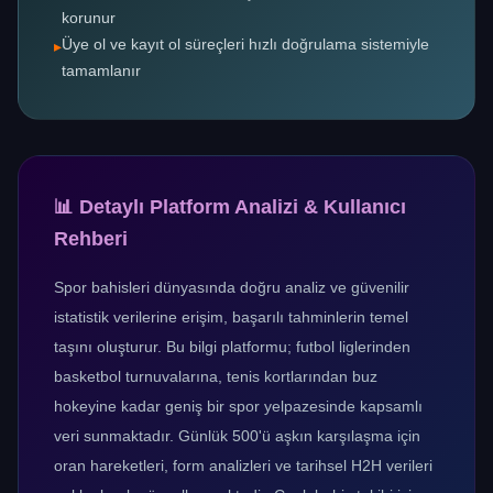
korunur
Üye ol ve kayıt ol süreçleri hızlı doğrulama sistemiyle
tamamlanır
📊 Detaylı Platform Analizi & Kullanıcı
Rehberi
Spor bahisleri dünyasında doğru analiz ve güvenilir
istatistik verilerine erişim, başarılı tahminlerin temel
taşını oluşturur. Bu bilgi platformu; futbol liglerinden
basketbol turnuvalarına, tenis kortlarından buz
hokeyine kadar geniş bir spor yelpazesinde kapsamlı
veri sunmaktadır. Günlük 500'ü aşkın karşılaşma için
oran hareketleri, form analizleri ve tarihsel H2H verileri