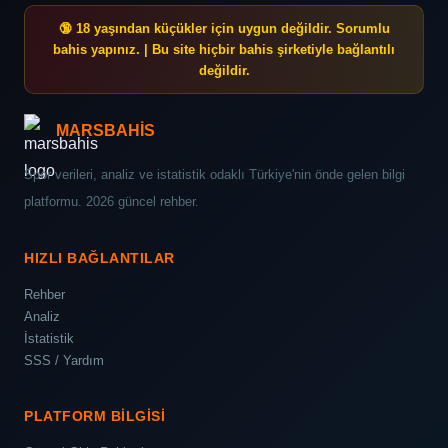
🔞 18 yaşından küçükler için uygun değildir. Sorumlu
bahis yapınız. | Bu site hiçbir bahis şirketiyle bağlantılı
değildir.
MARSBAHİS
Spor verileri, analiz ve istatistik odaklı Türkiye'nin önde gelen bilgi
platformu. 2026 güncel rehber.
HIZLI BAĞLANTILAR
Rehber
Analiz
İstatistik
SSS / Yardım
PLATFORM BILGISI