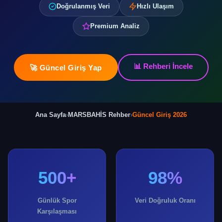
Doğrulanmış Veri
Hızlı Ulaşım
Premium Analiz
📊 Rehberi İncele
🚀 Güncel Giriş Yap
Ana Sayfa
›
MARSBAHİS Rehber
›
Güncel Giriş 2026
500+
98%
Günlük Spor
Veri Doğruluk Oranı
Karşılaşması