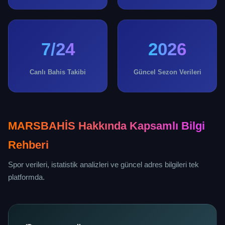
7/24
2026
Canlı Bahis Takibi
Güncel Sezon Verileri
MARSBAHİS Hakkında Kapsamlı Bilgi
Rehberi
Spor verileri, istatistik analizleri ve güncel adres bilgileri tek
platformda.