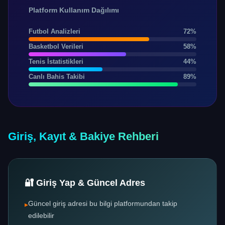
Platform Kullanım Dağılımı
Futbol Analizleri
72%
Basketbol Verileri
58%
Tenis İstatistikleri
44%
Canlı Bahis Takibi
89%
Giriş, Kayıt & Bakiye Rehberi
🔐 Giriş Yap & Güncel Adres
Güncel giriş adresi bu bilgi platformundan takip
edilebilir