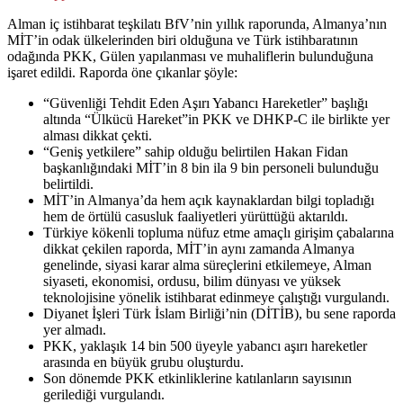
Alman iç istihbarat teşkilatı BfV’nin yıllık raporunda, Almanya’nın
MİT’in odak ülkelerinden biri olduğuna ve Türk istihbaratının
odağında PKK, Gülen yapılanması ve muhaliflerin bulunduğuna
işaret edildi. Raporda öne çıkanlar şöyle:
“Güvenliği Tehdit Eden Aşırı Yabancı Hareketler” başlığı
altında “Ülkücü Hareket”in PKK ve DHKP-C ile birlikte yer
alması dikkat çekti.
“Geniş yetkilere” sahip olduğu belirtilen Hakan Fidan
başkanlığındaki MİT’in 8 bin ila 9 bin personeli bulunduğu
belirtildi.
MİT’in Almanya’da hem açık kaynaklardan bilgi topladığı
hem de örtülü casusluk faaliyetleri yürüttüğü aktarıldı.
Türkiye kökenli topluma nüfuz etme amaçlı girişim çabalarına
dikkat çekilen raporda, MİT’in aynı zamanda Almanya
genelinde, siyasi karar alma süreçlerini etkilemeye, Alman
siyaseti, ekonomisi, ordusu, bilim dünyası ve yüksek
teknolojisine yönelik istihbarat edinmeye çalıştığı vurgulandı.
Diyanet İşleri Türk İslam Birliği’nin (DİTİB), bu sene raporda
yer almadı.
PKK, yaklaşık 14 bin 500 üyeyle yabancı aşırı hareketler
arasında en büyük grubu oluşturdu.
Son dönemde PKK etkinliklerine katılanların sayısının
gerilediği vurgulandı.