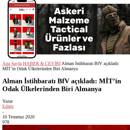
Ana Sayfa
HABER & ÇEVİRİ
Alman İstihbaratı BfV açıkladı:
MİT’in Odak Ülkelerinden Biri Almanya
Alman İstihbaratı BfV açıkladı: MİT’in
Odak Ülkelerinden Biri Almanya
Yazar
Editör
-
10 Temmuz 2020
978