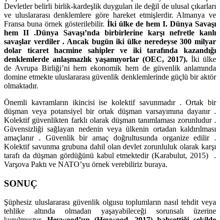
Devletler belirli birlik-kardeşlik duyguları ile değil de ulusal çıkarları
ve uluslararası denklemlere göre hareket etmişlerdir. Almanya ve
Fransa buna örnek gösterilebilir.
İki ülke de hem I. Dünya Savaşı
hem II .Dünya Savaşı’nda birbirlerine karşı nefretle kanlı
savaşlar verdiler . Ancak bugün iki ülke neredeyse 300 milyar
dolar ticaret hacmine sahipler ve iki tarafında kazandığı
denklemlerde anlaşmazlık yaşamıyorlar (OEC, 2017).
İki ülke
de Avrupa Birliği’ni hem ekonomik hem de güvenlik anlamında
domine etmekte uluslararası güvenlik denklemlerinde güçlü bir aktör
olmaktadır.
Önemli kavramların ikincisi ise kolektif savunmadır . Ortak bir
düşman veya potansiyel bir ortak düşman varsayımına dayanır .
Kolektif güvenlikten farklı olarak düşman tanımlaması zorunludur .
Güvensizliği sağlayan nedenin veya ülkenin ortadan kaldırılması
amaçlanır . Güvenlik bir amaç doğrultusunda organize edilir .
Kolektif savunma grubuna dahil olan devlet zorunluluk olarak karşı
tarafı da düşman gördüğünü kabul etmektedir (Karabulut, 2015) .
Varşova Paktı ve NATO’yu örnek verebiliriz buraya.
SONUÇ
Şüphesiz uluslararası güvenlik olgusu toplumların nasıl tehdit veya
tehlike altında olmadan yaşayabileceği sorunsalı üzerine
kurulmuştur.
Heywood’un (Heywood, 2017) bahsettiği şekilde