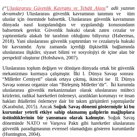
(“
Uluslararası Güvenlik Kavramı ve Tehdit Algısı
” adlı yazının
devamıdır)
Uluslararası güvenlik kavramının tanımını ve tüm
uluslar için öneminde bahsettik. Uluslararası güvenlik kavramının
dünyada nasıl kurgulandığını ve uygulandığı konusundann
bahsetmek gerekir. Güvenlik hukuki olarak zaten cezalar ve
yaptırımlarla alakalı bir tarafının olduğunu biliyoruz (Habermas,
2018). Yani uluslararası güvenlik yaptırımları ve cezalarıyla hukuki
bir kavramdır. Aynı zamanda içerdiği ilişkisellik bağlamında
uluslararası ilişkiler, siyaset bilimi ve sosyolojiyi de içine alan bir
perspektif oluşturur (Hobsbawn, 2007).
Uluslararası toplum değişen ve dönüşen dünyada ortak bir güvenlik
mekanizması kurmaya çalışmıştır. İlki I. Dünya Savaşı sonrası
“Milletler Cemiyeti” olarak ortaya çıkmış, ikincisi ise II. Dünya
Savaşı sonrası organize olan “Birleşmiş Milletler’dir”. İki kurumda
uluslararası güvenlik mekanizmaları olarak uluslararası mülteci
krizlerini, radikal hareketleri önlemeyi, azınlıkları korumayı ve insan
hakları ihlallerini önlemeye dair bir takım girişimleri yapmışlardır
(Karabulut, 2015). Ancak
Soğuk Savaş dönemi göstermiştir ki bu
kurumlar yeterli etkiye sahip olamamış galiplerin mağluplara
üstünlüklerinin bir yansıması olarak kalmıştır.
Soğuk Savaş
döneminde NATO ve Varşova Paktı gibi hareketler uluslararası
güvenlik paradigmasının evrensel olamadığını gösteren kurumlardır
(Huntington, 2004).