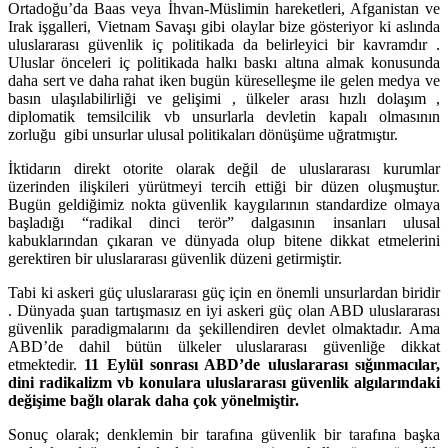
Ortadoğu’da Baas veya İhvan-Müslimin hareketleri, Afganistan ve
Irak işgalleri, Vietnam Savaşı gibi olaylar bize gösteriyor ki aslında
uluslararası güvenlik iç politikada da belirleyici bir kavramdır .
Uluslar önceleri iç politikada halkı baskı altına almak konusunda
daha sert ve daha rahat iken bugün küreselleşme ile gelen medya ve
basın ulaşılabilirliği ve gelişimi , ülkeler arası hızlı dolaşım ,
diplomatik temsilcilik vb unsurlarla devletin kapalı olmasının
zorluğu gibi unsurlar ulusal politikaları dönüşüme uğratmıştır.
İktidarın direkt otorite olarak değil de uluslararası kurumlar
üzerinden ilişkileri yürütmeyi tercih ettiği bir düzen oluşmuştur.
Bugün geldiğimiz nokta güvenlik kaygılarının standardize olmaya
başladığı “radikal dinci terör” dalgasının insanları ulusal
kabuklarından çıkaran ve dünyada olup bitene dikkat etmelerini
gerektiren bir uluslararası güvenlik düzeni getirmiştir.
Tabi ki askeri güç uluslararası güç için en önemli unsurlardan biridir
. Dünyada şuan tartışmasız en iyi askeri güç olan ABD uluslararası
güvenlik paradigmalarını da şekillendiren devlet olmaktadır. Ama
ABD’de dahil bütün ülkeler uluslararası güvenliğe dikkat
etmektedir.
11 Eylül sonrası ABD’de uluslararası sığınmacılar,
dini radikalizm vb konulara uluslararası güvenlik algılarındaki
değişime bağlı olarak daha çok yönelmiştir.
Sonuç olarak; denklemin bir tarafına güvenlik bir tarafına başka