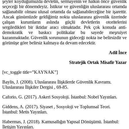
şeyler koyduğumuzda devletin, sermayenin ve halkın önce güvenlik
seçeceği bir dönemdeyiz. İstikrar ve güvenliğin uluslararası ortamda
sağlanabilir olması ulusal ortamda da sağlanabileceğine bir işarettir.
Ancak günümüzde geldiğimiz nokta uluslararası güvenlik üzerinde
çalışan kurumların aslında güçlü devletlerin otoritelerini
sergiledikleri bir iktidar aracı olmaktadır. Pek çok konuda anti-
demokratik ve baskıcı politikalar bu sayede meşruiyet
kazanmaktadır. Güvenlik sorununun gideceği nokta ise belirsizdir ve
görünüşe göre belirsiz kalmaya da devam edecektir.
Adil İnce
Stratejik Ortak Misafir Yazar
[vc_toggle title=”KAYNAK”]
Baylis, J. (2008). Uluslararası İlişkilerde Güvenlik Kavramı.
Uluslararası İlişkiler Dergisi , 69-85.
Caforio, G. (2017). Askeri Sosyoloji. İstanbul: Nobel Yayınları.
Giddens, A. (2017). Siyaset , Sosyoloji ve Toplumsal Teori.
İstanbul: Metis Yayınları.
Habermas, J. (2018). Kamusallığın Yapısal Dönüşümü. İstanbul:
İletişim Yayınları.