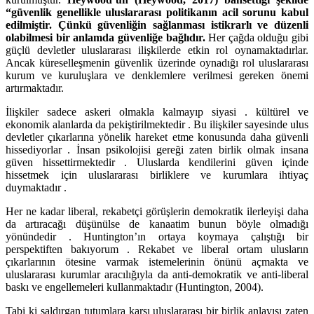
“güvenlik genellikle uluslararası politikanın acil sorunu kabul
edilmiştir. Çünkü güvenliğin sağlanması istikrarlı ve düzenli
olabilmesi bir anlamda güvenliğe bağlıdır.
Her çağda olduğu gibi
güçlü devletler uluslararası ilişkilerde etkin rol oynamaktadırlar.
Ancak küreselleşmenin güvenlik üzerinde oynadığı rol uluslararası
kurum ve kuruluşlara ve denklemlere verilmesi gereken önemi
artırmaktadır.
İlişkiler sadece askeri olmakla kalmayıp siyasi . kültürel ve
ekonomik alanlarda da pekiştirilmektedir . Bu ilişkiler sayesinde ulus
devletler çıkarlarına yönelik hareket etme konusunda daha güvenli
hissediyorlar . İnsan psikolojisi gereği zaten birlik olmak insana
güven hissettirmektedir . Uluslarda kendilerini güven içinde
hissetmek için uluslararası birliklere ve kurumlara ihtiyaç
duymaktadır .
Her ne kadar liberal, rekabetçi görüşlerin demokratik ilerleyişi daha
da artıracağı düşünülse de kanaatim bunun böyle olmadığı
yönündedir . Huntington’ın ortaya koymaya çalıştığı bir
perspektiften bakıyorum . Rekabet ve liberal ortam ulusların
çıkarlarının ötesine varmak istemelerinin önünü açmakta ve
uluslararası kurumlar aracılığıyla da anti-demokratik ve anti-liberal
baskı ve engellemeleri kullanmaktadır (Huntington, 2004).
Tabi ki saldırgan tutumlara karşı uluslararası bir birlik anlayışı zaten