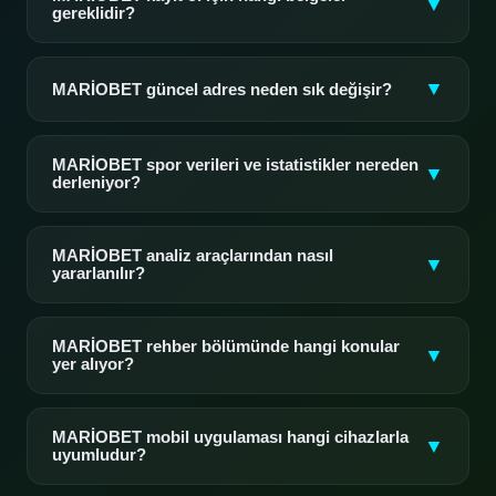
▼
gereklidir?
ayarları menüsündeki finans bölümünden ulaşılabilir.
Kimlik doğrulama için nüfus cüzdanı veya pasaport
görseli, adres doğrulama için ise son 3 aya ait fatura ya
▼
MARİOBET güncel adres neden sık değişir?
da banka ekstresi talep edilmektedir.
Ülkemizde uygulanan internet düzenlemeleri
kapsamında bahis platformlarına yönelik erişim
MARİOBET spor verileri ve istatistikler nereden
▼
derleniyor?
engellemeleri nedeniyle adresler periyodik olarak
güncellenmektedir. Bu durum sektörün genel bir
Sportradar, Opta ve Betradar gibi uluslararası veri
özelliğidir.
sağlayıcılardan beslenen platform, 500'ü aşkın lig ve
MARİOBET analiz araçlarından nasıl
▼
yararlanılır?
turnuvaya ait anlık istatistik sunmaktadır.
Platform içi analiz panelinden takım karşılaştırmaları,
oran hareketleri ve form grafikleri incelenebilir. Filtre
MARİOBET rehber bölümünde hangi konular
▼
yer alıyor?
seçenekleriyle spor dalı, lig ve tarih bazlı analiz
yapılabilmektedir.
Rehber bölümünde hesap oluşturma, para yatır/çek
işlemleri, bonus kullanımı, canlı bahis stratejileri ve
MARİOBET mobil uygulaması hangi cihazlarla
▼
uyumludur?
güvenlik ayarları hakkında kapsamlı bilgiler yer
almaktadır.