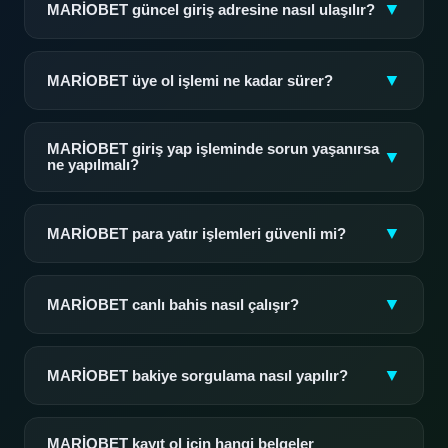
sunan köklü bir dijital platform olup futbol, basketbol,
▼
MARİOBET güncel giriş adresine nasıl ulaşılır?
tenis ve e-spor başta olmak üzere 30'dan fazla branşı
Güncel adrese güvenilir rehber platformları, sosyal
kapsamaktadır.
medya kanalları veya müşteri hizmetleri aracılığıyla
▼
MARİOBET üye ol işlemi ne kadar sürer?
ulaşılabilir. Bu bilgi platformu güncel giriş bilgilerini
Kayıt ol formu doldurulduktan sonra e-posta
düzenli olarak paylaşmaktadır.
doğrulaması ile birlikte hesap 2–5 dakika içinde aktif
MARİOBET giriş yap işleminde sorun yaşanırsa
▼
ne yapılmalı?
hale gelmektedir. Kimlik doğrulama süreci 24 saate
kadar uzayabilir.
Tarayıcı önbelleği temizlenmeli, farklı bir tarayıcı
denenmeli ve güncel adres kontrol edilmelidir. Sorun
▼
MARİOBET para yatır işlemleri güvenli mi?
devam ederse 7/24 canlı destek hattına başvurulabilir.
256-bit SSL şifreleme ve PCI DSS uyumlu ödeme
altyapısı sayesinde tüm finansal işlemler güvenli
▼
MARİOBET canlı bahis nasıl çalışır?
ortamda gerçekleştirilmektedir. Banka havalesi, e-
Devam eden maçlara anlık olarak bahis yapılabilmekte;
cüzdan ve kripto para seçenekleri mevcuttur.
oranlar her birkaç saniyede bir güncellenmektedir. Canlı
▼
MARİOBET bakiye sorgulama nasıl yapılır?
istatistikler ve görsel skor takibi aynı ekranda
Hesap panelinin sağ üst köşesinde anlık bakiye
sunulmaktadır.
görüntülenmektedir. Detaylı işlem geçmişine ise hesap
MARİOBET kayıt ol için hangi belgeler