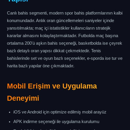
Canlı bahis segmenti, modern spor bahis platformlarının kalbi
konumundadır. Anlık oran güncellemeleri saniyeler içinde
yansıtılmakta; maç içi istatistikler kullanıcıların stratejik
kararlar almasını kolaylaştırmaktadır. Futbolda maç başına
ortalama 200'ü aşkın bahis seçeneği, basketbolda ise çeyrek
bazlı detaylı oran yapısı dikkat çekmektedir. Tenis
bahislerinde set ve oyun bazlı seçenekler, e-sporda ise tur ve
harita bazlı yapılar öne çıkmaktadır.
Mobil Erişim ve Uygulama
Deneyimi
iOS ve Android için optimize edilmiş mobil arayüz
APK indirme seçeneği ile uygulama kurulumu