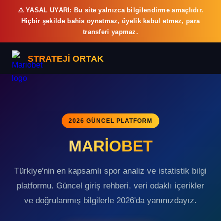
⚠️ YASAL UYARI: Bu site yalnızca bilgilendirme amaçlıdır.
Hiçbir şekilde bahis oynatmaz, üyelik kabul etmez, para
transferi yapmaz.
STRATEJİ ORTAK
2026 GÜNCEL PLATFORM
MARİOBET
Türkiye'nin en kapsamlı spor analiz ve istatistik bilgi
platformu. Güncel giriş rehberi, veri odaklı içerikler
ve doğrulanmış bilgilerle 2026'da yanınızdayız.