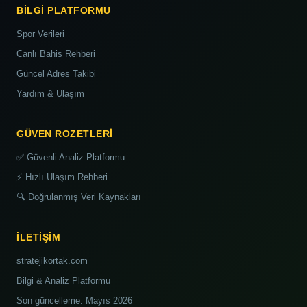
BILGI PLATFORMU
Spor Verileri
Canlı Bahis Rehberi
Güncel Adres Takibi
Yardım & Ulaşım
GÜVEN ROZETLERI
✅ Güvenli Analiz Platformu
⚡ Hızlı Ulaşım Rehberi
🔍 Doğrulanmış Veri Kaynakları
İLETIŞIM
stratejikortak.com
Bilgi & Analiz Platformu
Son güncelleme: Mayıs 2026