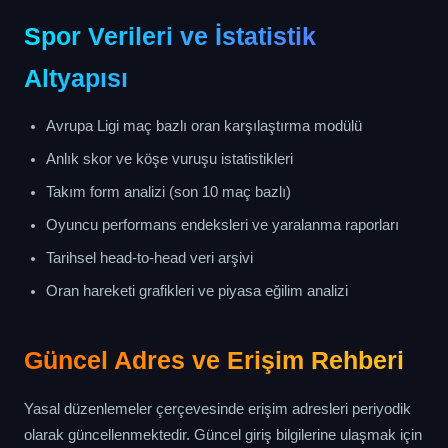
Spor Verileri ve İstatistik
Altyapısı
Avrupa Ligi maç bazlı oran karşılaştırma modülü
Anlık skor ve köşe vuruşu istatistikleri
Takım form analizi (son 10 maç bazlı)
Oyuncu performans endeksleri ve yaralanma raporları
Tarihsel head-to-head veri arşivi
Oran hareketi grafikleri ve piyasa eğilim analizi
Güncel Adres ve Erişim Rehberi
Yasal düzenlemeler çerçevesinde erişim adresleri periyodik
olarak güncellenmektedir. Güncel giriş bilgilerine ulaşmak için