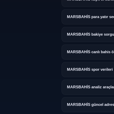
Kayıt ol işlemi ortalama 2-3 
MARSBAHİS para yatır seç
Para yatır işlemleri için ban
MARSBAHİS bakiye sorgula
Hesap panelinden bakiye bilgi
MARSBAHİS canlı bahis öze
Canlı bahis bölümünde 40'tan 
içinde yansıtılır.
MARSBAHİS spor verileri n
Spor verileri ve istatistik bö
kapsanmaktadır.
MARSBAHİS analiz araçları
Analiz araçları sezgisel aray
MARSBAHİS güncel adres de