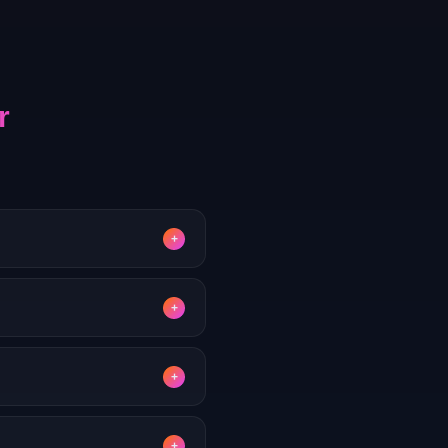
r
+
de yönlendirme sistemi
+
kesintisiz bağlantı için
+
hesabınız aktif hale gelir.
+