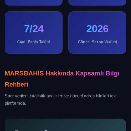
7/24
2026
Canlı Bahis Takibi
Güncel Sezon Verileri
MARSBAHİS Hakkında Kapsamlı Bilgi
Rehberi
Spor verileri, istatistik analizleri ve güncel adres bilgileri tek
platformda.