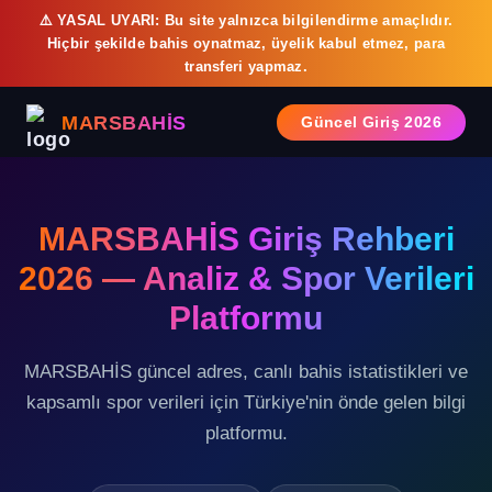
⚠️ YASAL UYARI: Bu site yalnızca bilgilendirme amaçlıdır.
Hiçbir şekilde bahis oynatmaz, üyelik kabul etmez, para
transferi yapmaz.
MARSBAHİS
Güncel Giriş 2026
MARSBAHİS Giriş Rehberi
2026 — Analiz & Spor Verileri
Platformu
MARSBAHİS güncel adres, canlı bahis istatistikleri ve
kapsamlı spor verileri için Türkiye'nin önde gelen bilgi
platformu.