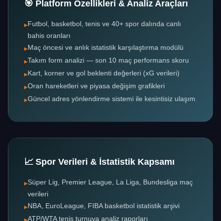
🎯 Platform Özellikleri & Analiz Araçları
Futbol, basketbol, tenis ve 40+ spor dalında canlı
bahis oranları
Maç öncesi ve anlık istatistik karşılaştırma modülü
Takım form analizi — son 10 maç performans skoru
Kart, korner ve gol beklenti değerleri (xG verileri)
Oran hareketleri ve piyasa değişim grafikleri
Güncel adres yönlendirme sistemi ile kesintisiz ulaşım
📈 Spor Verileri & İstatistik Kapsamı
Süper Lig, Premier League, La Liga, Bundesliga maç
verileri
NBA, EuroLeague, FIBA basketbol istatistik arşivi
ATP/WTA tenis turnuva analiz raporları