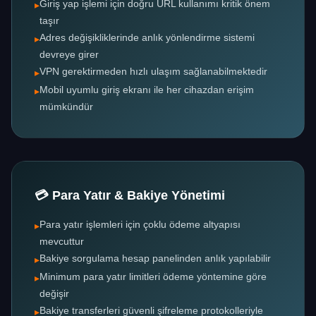
Giriş yap işlemi için doğru URL kullanımı kritik önem
taşır
Adres değişikliklerinde anlık yönlendirme sistemi
devreye girer
VPN gerektirmeden hızlı ulaşım sağlanabilmektedir
Mobil uyumlu giriş ekranı ile her cihazdan erişim
mümkündür
💳 Para Yatır & Bakiye Yönetimi
Para yatır işlemleri için çoklu ödeme altyapısı
mevcuttur
Bakiye sorgulama hesap panelinden anlık yapılabilir
Minimum para yatır limitleri ödeme yöntemine göre
değişir
Bakiye transferleri güvenli şifreleme protokolleriyle