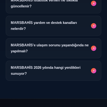
MARSBAHİS istatistik verileri ne sıklıkla
+
açıklanmaktadır.
güncellenir?
İstatistik verileri anlık güncellenmektedir. Doğrulanmış
veri kaynakları kullanılarak yüksek doğruluk oranı
MARSBAHİS yardım ve destek kanalları
+
sağlanmaktadır.
nelerdir?
Yardım bölümünden canlı destek, e-posta ve SSS
kanallarına ulaşım sağlanabilmektedir. 7/24 destek
MARSBAHİS'e ulaşım sorunu yaşandığında ne
+
hizmeti mevcuttur.
yapılmalı?
Ulaşım sorunu yaşandığında öncelikle güncel adres
bölümü kontrol edilmeli, ardından yardım kanallarına
MARSBAHİS 2026 yılında hangi yenilikleri
+
başvurulmalıdır.
sunuyor?
2026 yılında geliştirilmiş analiz araçları, genişletilmiş
spor verileri ve yenilenen canlı bahis arayüzü kullanıcı
deneyimini üst seviyeye taşımaktadır.