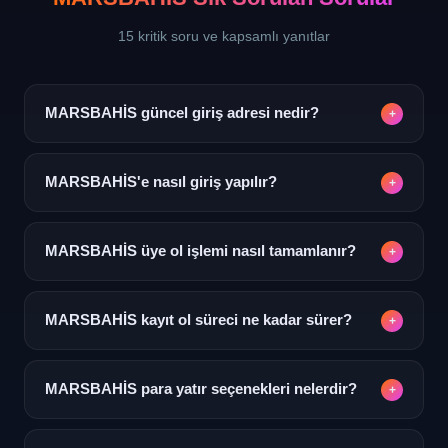
15 kritik soru ve kapsamlı yanıtlar
MARSBAHİS güncel giriş adresi nedir?
+
Güncel adres bilgisine bu bilgi platformu üzerinden anlık
olarak ulaşabilirsiniz. Adres değişikliklerinde yönlendirme
MARSBAHİS'e nasıl giriş yapılır?
+
sistemi otomatik devreye girer.
Güncel adres üzerinden giriş yap butonunu kullanarak
hesabınıza erişebilirsiniz. Doğru URL kullanımı kesintisiz
MARSBAHİS üye ol işlemi nasıl tamamlanır?
+
bağlantı için önemlidir.
Üye ol formunu doldurarak kayıt sürecini
başlatabilirsiniz. Doğrulama adımları tamamlandıktan
MARSBAHİS kayıt ol süreci ne kadar sürer?
+
sonra hesabınız aktif hale gelir.
Kayıt ol işlemi ortalama 2-3 dakika içinde
tamamlanmaktadır. Kimlik doğrulama adımı ek süre
MARSBAHİS para yatır seçenekleri nelerdir?
+
gerektirebilir.
Para yatır işlemleri için banka havalesi, kredi kartı ve e-