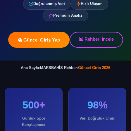
Doğrulanmış Veri
Hızlı Ulaşım
Premium Analiz
📊 Rehberi İncele
🚀 Güncel Giriş Yap
Ana Sayfa
›
MARSBAHİS Rehber
›
Güncel Giriş 2026
500+
98%
Günlük Spor
Veri Doğruluk Oranı
Karşılaşması