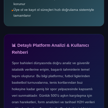
korunur
Üye ol ve kayıt ol süreçleri hızlı doğrulama sistemiyle
tamamlanır
📊 Detaylı Platform Analizi & Kullanıcı
Rehberi
Spor bahisleri dünyasında doğru analiz ve güvenilir
istatistik verilerine erişim, başarılı tahminlerin temel
taşını oluşturur. Bu bilgi platformu; futbol liglerinden
basketbol turnuvalarına, tenis kortlarından buz
hokeyine kadar geniş bir spor yelpazesinde kapsamlı
veri sunmaktadır. Günlük 500'ü aşkın karşılaşma için
oran hareketleri, form analizleri ve tarihsel H2H verileri