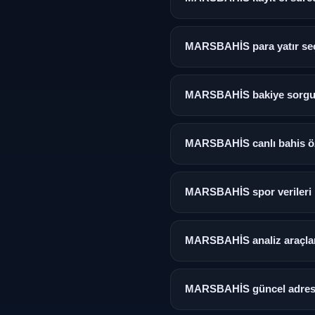
Kayıt ol işlemi ortalama 2-3 
MARSBAHİS para yatır seç
Para yatır işlemleri için ban
MARSBAHİS bakiye sorgula
Hesap panelinden bakiye bilgi
MARSBAHİS canlı bahis öze
Canlı bahis bölümünde 40'tan 
içinde yansıtılır.
MARSBAHİS spor verileri n
Spor verileri ve istatistik bö
kapsanmaktadır.
MARSBAHİS analiz araçları
Analiz araçları sezgisel aray
MARSBAHİS güncel adres de