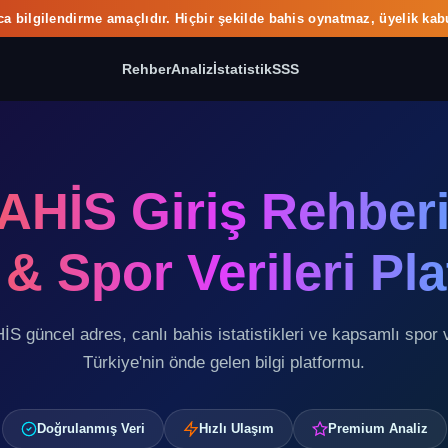
a bilgilendirme amaçlıdır. Hiçbir şekilde bahis oynatmaz, üyelik kab
Rehber
Analiz
İstatistik
SSS
HİS Giriş Rehberi
 & Spor Verileri Pl
güncel adres, canlı bahis istatistikleri ve kapsamlı spor ve
Türkiye'nin önde gelen bilgi platformu.
Doğrulanmış Veri
Hızlı Ulaşım
Premium Analiz