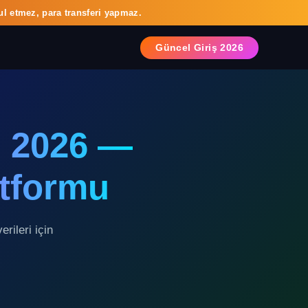
ul etmez, para transferi yapmaz.
Güncel Giriş 2026
 2026 —
atformu
rileri için