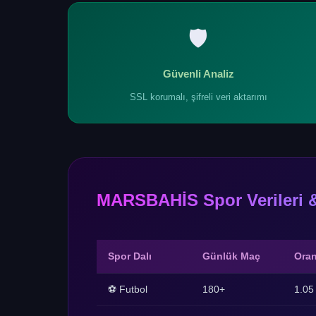
🛡️
Güvenli Analiz
SSL korumalı, şifreli veri aktarımı
MARSBAHİS Spor Verileri & 
Spor Dalı
Günlük Maç
Oran
⚽ Futbol
180+
1.05