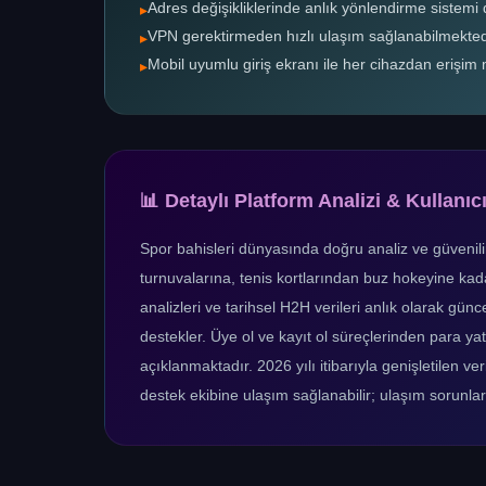
Adres değişikliklerinde anlık yönlendirme sistemi 
VPN gerektirmeden hızlı ulaşım sağlanabilmekted
Mobil uyumlu giriş ekranı ile her cihazdan eriş
📊 Detaylı Platform Analizi & Kullanıc
Spor bahisleri dünyasında doğru analiz ve güvenilir i
turnuvalarına, tenis kortlarından buz hokeyine kad
analizleri ve tarihsel H2H verileri anlık olarak günce
destekler. Üye ol ve kayıt ol süreçlerinden para y
açıklanmaktadır. 2026 yılı itibarıyla genişletilen 
destek ekibine ulaşım sağlanabilir; ulaşım sorunlar