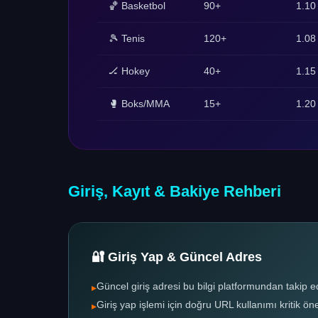
🏀 Basketbol
90+
1.10
🎾 Tenis
120+
1.08
🏒 Hokey
40+
1.15
🥊 Boks/MMA
15+
1.20
Giriş, Kayıt & Bakiye Rehberi
🔐 Giriş Yap & Güncel Adres
Güncel giriş adresi bu bilgi platformundan takip edi
Giriş yap işlemi için doğru URL kullanımı kritik ön