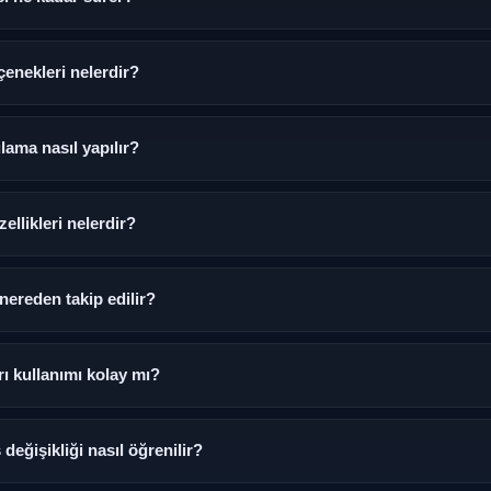
dakika içinde tamamlanmaktadır. Kimlik doğrulama adımı ek süre gerektir
enekleri nelerdir?
ka havalesi, kredi kartı ve e-cüzdan dahil çoklu ödeme yöntemi sunulmak
ma nasıl yapılır?
lerinize anlık ulaşabilirsiniz. Bakiye geçmişi ve işlem detayları da bu b
llikleri nelerdir?
fazla spor dalında anlık oranlar ve maç içi istatistikler sunulmaktadır.
ereden takip edilir?
lümünden anlık veriler izlenebilir. Futbol, basketbol ve tenis başta olmak 
 kullanımı kolay mı?
üzüyle kolayca kullanılabilir. Rehber bölümünde adım adım kullanım kıla
ğişikliği nasıl öğrenilir?