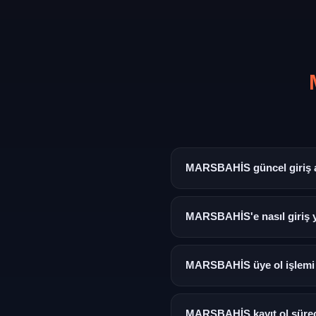
MARSBAHİS güncel giriş a
Güncel adres bilgisine bu bilg
otomatik devreye girer.
MARSBAHİS'e nasıl giriş y
Güncel adres üzerinden giriş 
önemlidir.
MARSBAHİS üye ol işlemi 
Üye ol formunu doldurarak kay
MARSBAHİS kayıt ol sürec