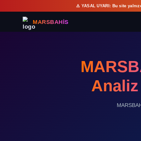
⚠️ YASAL UYARI: Bu site yalnızc
MARSBAHİS
MARSBA
Analiz
MARSBAHİS 