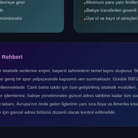
devreye girer
Minimum para yatır limitle
ir
Bakiye transferleri güvenli
im mümkündür
Üye ol ve kayıt ol süreçler
ı Rehberi
statistik verilerine erişim, başarılı tahminlerin temel taşını oluşturur. B
ar geniş bir spor yelpazesinde kapsamlı veri sunmaktadır. Günlük 500'ü
llenmektedir. Canlı bahis takibi için özel geliştirilmiş istatistik modülleri
atır işlemlerine, bakiye yönetiminden güncel adres takibine kadar tüm s
veri tabanı, Avrupa'nın önde gelen liglerinin yanı sıra Asya ve Amerika k
ı için güncel adres bölümü düzenli olarak kontrol edilmelidir.