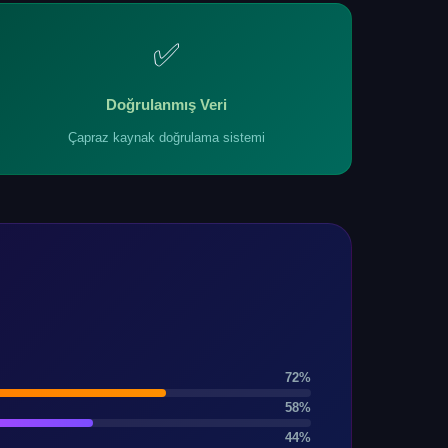
✅
Doğrulanmış Veri
Çapraz kaynak doğrulama sistemi
72%
58%
44%