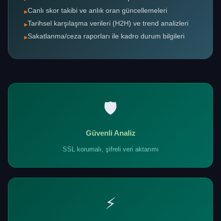
Canlı skor takibi ve anlık oran güncellemeleri
Tarihsel karşılaşma verileri (H2H) ve trend analizleri
Sakatlanma/ceza raporları ile kadro durum bilgileri
🛡️
Güvenli Analiz
SSL korumalı, şifreli veri aktarımı
⚡