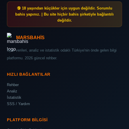
🔞 18 yaşından küçükler için uygun değildir. Sorumlu
bahis yapınız. | Bu site hiçbir bahis şirketiyle bağlantılı
değildir.
MARSBAHİS
Spor verileri, analiz ve istatistik odaklı Türkiye'nin önde gelen bilgi
platformu. 2026 güncel rehber.
HIZLI BAĞLANTILAR
Rehber
Analiz
İstatistik
SSS / Yardım
PLATFORM BILGISI