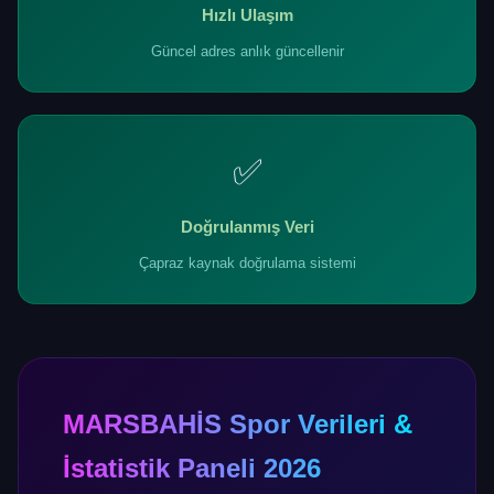
Hızlı Ulaşım
Güncel adres anlık güncellenir
✅
Doğrulanmış Veri
Çapraz kaynak doğrulama sistemi
MARSBAHİS Spor Verileri &
İstatistik Paneli 2026