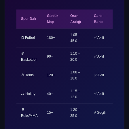
Günlük
Oran
Canlı
Spor Dalı
Maç
Aralığı
Bahis
1.05 –
⚽ Futbol
180+
✅ Aktif
45.0
🏀
1.10 –
90+
✅ Aktif
Basketbol
20.0
1.08 –
🎾 Tenis
120+
✅ Aktif
18.0
1.15 –
🏒 Hokey
40+
✅ Aktif
12.0
🥊
1.20 –
15+
⚡ Seçili
Boks/MMA
35.0