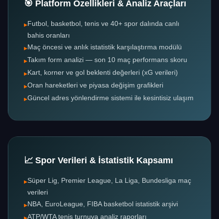
🎯 Platform Özellikleri & Analiz Araçları
Futbol, basketbol, tenis ve 40+ spor dalında canlı
bahis oranları
Maç öncesi ve anlık istatistik karşılaştırma modülü
Takım form analizi — son 10 maç performans skoru
Kart, korner ve gol beklenti değerleri (xG verileri)
Oran hareketleri ve piyasa değişim grafikleri
Güncel adres yönlendirme sistemi ile kesintisiz ulaşım
📈 Spor Verileri & İstatistik Kapsamı
Süper Lig, Premier League, La Liga, Bundesliga maç
verileri
NBA, EuroLeague, FIBA basketbol istatistik arşivi
ATP/WTA tenis turnuva analiz raporları