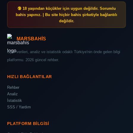
🔞 18 yaşından küçükler için uygun değildir. Sorumlu
bahis yapınız. | Bu site hiçbir bahis şirketiyle bağlantılı
değildir.
MARSBAHİS
Spor verileri, analiz ve istatistik odaklı Türkiye'nin önde gelen bilgi
platformu. 2026 güncel rehber.
HIZLI BAĞLANTILAR
Rehber
Analiz
İstatistik
SSS / Yardım
PLATFORM BILGISI