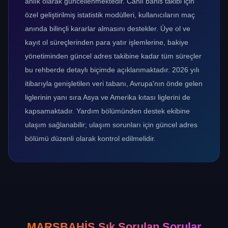
anlık olarak güncellenmektedir. Canlı bahis takibi için
özel geliştirilmiş istatistik modülleri, kullanıcıların maç
anında bilinçli kararlar almasını destekler. Üye ol ve
kayıt ol süreçlerinden para yatır işlemlerine, bakiye
yönetiminden güncel adres takibine kadar tüm süreçler
bu rehberde detaylı biçimde açıklanmaktadır. 2026 yılı
itibarıyla genişletilen veri tabanı, Avrupa'nın önde gelen
liglerinin yanı sıra Asya ve Amerika kıtası liglerini de
kapsamaktadır. Yardım bölümünden destek ekibine
ulaşım sağlanabilir; ulaşım sorunları için güncel adres
bölümü düzenli olarak kontrol edilmelidir.
MARSBAHİS Sık Sorulan Sorular