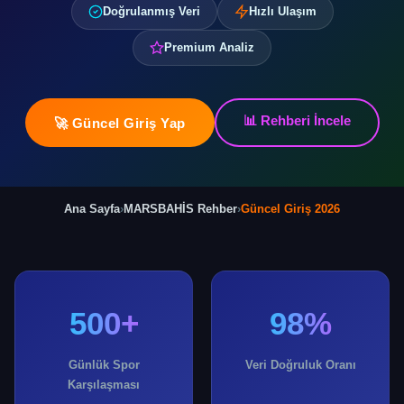
Doğrulanmış Veri
Hızlı Ulaşım
Premium Analiz
📊 Rehberi İncele
🚀 Güncel Giriş Yap
Ana Sayfa
›
MARSBAHİS Rehber
›
Güncel Giriş 2026
500+
98%
Günlük Spor
Veri Doğruluk Oranı
Karşılaşması