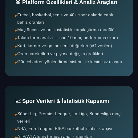
🎯 Platform Özellikleri & Analiz Araçları
Futbol, basketbol, tenis ve 40+ spor dalında canlı
bahis oranları
Maç öncesi ve anlık istatistik karşılaştırma modülü
Takım form analizi — son 10 maç performans skoru
Kart, korner ve gol beklenti değerleri (xG verileri)
Oran hareketleri ve piyasa değişim grafikleri
Güncel adres yönlendirme sistemi ile kesintisiz ulaşım
📈 Spor Verileri & İstatistik Kapsamı
Süper Lig, Premier League, La Liga, Bundesliga maç
verileri
NBA, EuroLeague, FIBA basketbol istatistik arşivi
ATP/WTA tenis turnuva analiz raporları