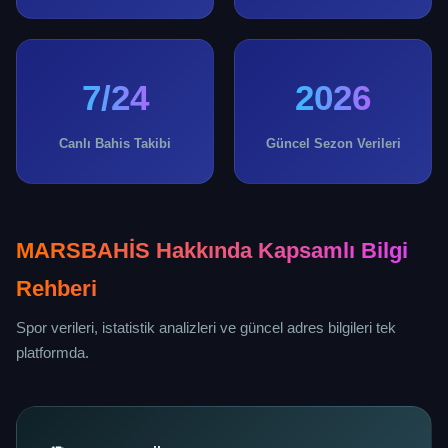
7/24
2026
Canlı Bahis Takibi
Güncel Sezon Verileri
MARSBAHİS Hakkında Kapsamlı Bilgi
Rehberi
Spor verileri, istatistik analizleri ve güncel adres bilgileri tek
platformda.