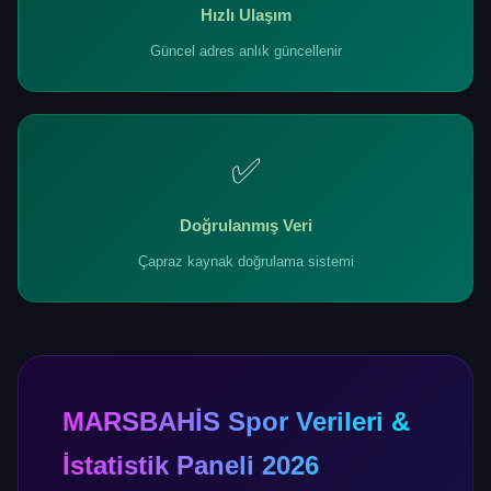
Hızlı Ulaşım
Güncel adres anlık güncellenir
✅
Doğrulanmış Veri
Çapraz kaynak doğrulama sistemi
MARSBAHİS Spor Verileri &
İstatistik Paneli 2026