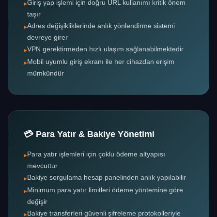
Giriş yap işlemi için doğru URL kullanımı kritik önem
taşır
Adres değişikliklerinde anlık yönlendirme sistemi
devreye girer
VPN gerektirmeden hızlı ulaşım sağlanabilmektedir
Mobil uyumlu giriş ekranı ile her cihazdan erişim
mümkündür
💳 Para Yatır & Bakiye Yönetimi
Para yatır işlemleri için çoklu ödeme altyapısı
mevcuttur
Bakiye sorgulama hesap panelinden anlık yapılabilir
Minimum para yatır limitleri ödeme yöntemine göre
değişir
Bakiye transferleri güvenli şifreleme protokolleriyle