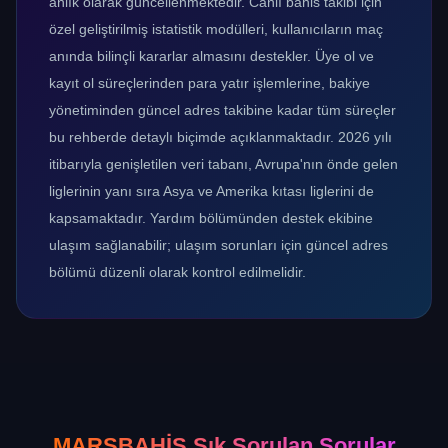
anlık olarak güncellenmektedir. Canlı bahis takibi için
özel geliştirilmiş istatistik modülleri, kullanıcıların maç
anında bilinçli kararlar almasını destekler. Üye ol ve
kayıt ol süreçlerinden para yatır işlemlerine, bakiye
yönetiminden güncel adres takibine kadar tüm süreçler
bu rehberde detaylı biçimde açıklanmaktadır. 2026 yılı
itibarıyla genişletilen veri tabanı, Avrupa'nın önde gelen
liglerinin yanı sıra Asya ve Amerika kıtası liglerini de
kapsamaktadır. Yardım bölümünden destek ekibine
ulaşım sağlanabilir; ulaşım sorunları için güncel adres
bölümü düzenli olarak kontrol edilmelidir.
MARSBAHİS Sık Sorulan Sorular