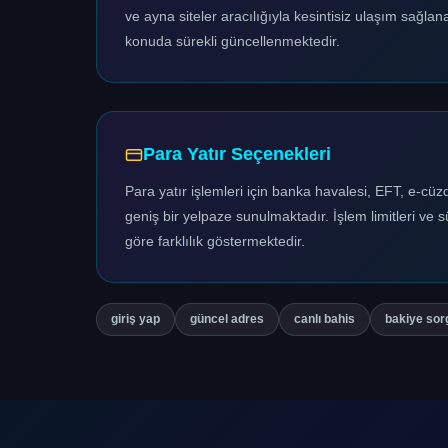
ve ayna siteler aracılığıyla kesintisiz ulaşım sağl
konuda sürekli güncellenmektedir.
Para Yatır Seçenekleri
Para yatır işlemleri için banka havalesi, EFT, e-cüz
geniş bir yelpaze sunulmaktadır. İşlem limitleri ve
göre farklılık göstermektedir.
giriş yap
güncel adres
canlı bahis
bakiye sor