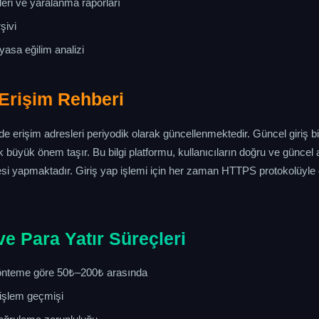
ri ve yaralanma raporları
şivi
iyasa eğilim analizi
Erişim Rehberi
erişim adresleri periyodik olarak güncellenmektedir. Güncel giriş bil
k büyük önem taşır. Bu bilgi platformu, kullanıcıların doğru ve günce
esi yapmaktadır. Giriş yap işlemi için her zaman HTTPS protokolüyle ç
e Para Yatır Süreçleri
 Yönteme göre 50₺–200₺ arasında
 işlem geçmişi