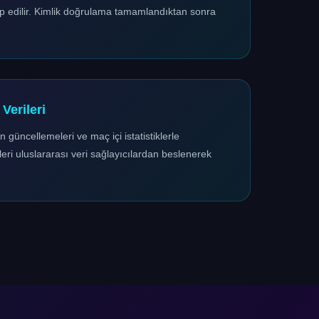
talep edilir. Kimlik doğrulama tamamlandıktan sonra
Verileri
 güncellemeleri ve maç içi istatistiklerle
eri uluslararası veri sağlayıcılardan beslenerek