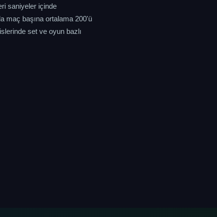
i saniyeler içinde
bolda maç başına ortalama 200'ü
slerinde set ve oyun bazlı