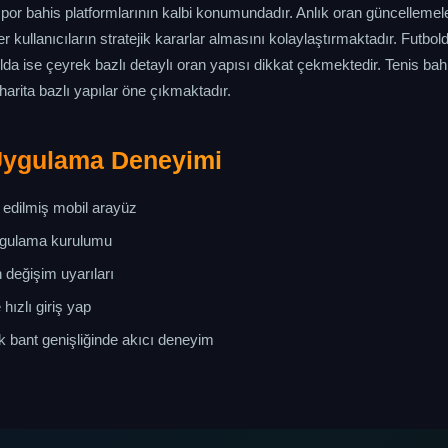
or bahis platformlarının kalbi konumundadır. Anlık oran güncellemeler
kler kullanıcıların stratejik kararlar almasını kolaylaştırmaktadır. Fut
da ise çeyrek bazlı detaylı oran yapısı dikkat çekmektedir. Tenis bahi
harita bazlı yapılar öne çıkmaktadır.
 Uygulama Deneyimi
 edilmiş mobil arayüz
ygulama kurulumu
n değişim uyarıları
hızlı giriş yap
k bant genişliğinde akıcı deneyim