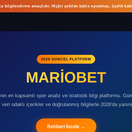
a bilgilendirme amaçlıdır. Hiçbir şekilde bahis oynatmaz, üyelik kab
2026 GÜNCEL PLATFORM
MARİOBET
nin en kapsamlı spor analiz ve istatistik bilgi platformu. Gün
, veri odaklı içerikler ve doğrulanmış bilgilerle 2026'da yanın
Rehberi İncele →