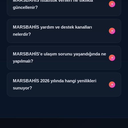
MARSBAHİS istatistik verileri ne sıklıkla
+
açıklanmaktadır.
güncellenir?
İstatistik verileri anlık güncellenmektedir. Doğrulanmış
veri kaynakları kullanılarak yüksek doğruluk oranı
MARSBAHİS yardım ve destek kanalları
+
sağlanmaktadır.
nelerdir?
Yardım bölümünden canlı destek, e-posta ve SSS
kanallarına ulaşım sağlanabilmektedir. 7/24 destek
MARSBAHİS'e ulaşım sorunu yaşandığında ne
+
hizmeti mevcuttur.
yapılmalı?
Ulaşım sorunu yaşandığında öncelikle güncel adres
bölümü kontrol edilmeli, ardından yardım kanallarına
MARSBAHİS 2026 yılında hangi yenilikleri
+
başvurulmalıdır.
sunuyor?
2026 yılında geliştirilmiş analiz araçları, genişletilmiş
spor verileri ve yenilenen canlı bahis arayüzü kullanıcı
deneyimini üst seviyeye taşımaktadır.