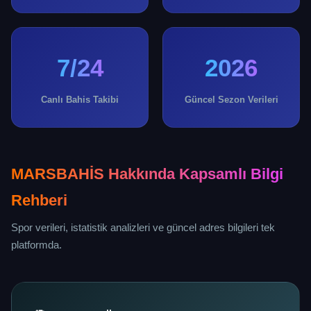
7/24
2026
Canlı Bahis Takibi
Güncel Sezon Verileri
MARSBAHİS Hakkında Kapsamlı Bilgi
Rehberi
Spor verileri, istatistik analizleri ve güncel adres bilgileri tek
platformda.