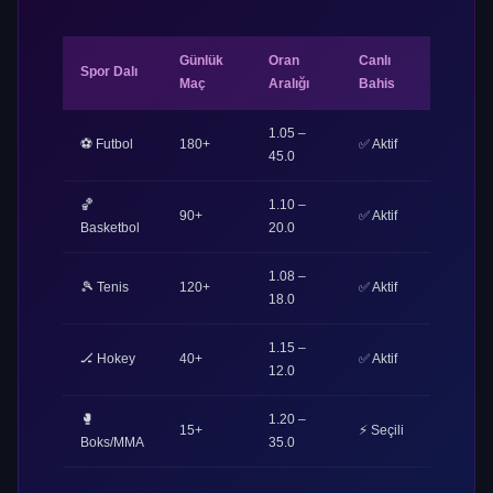
Günlük
Oran
Canlı
Spor Dalı
Maç
Aralığı
Bahis
1.05 –
⚽ Futbol
180+
✅ Aktif
45.0
🏀
1.10 –
90+
✅ Aktif
Basketbol
20.0
1.08 –
🎾 Tenis
120+
✅ Aktif
18.0
1.15 –
🏒 Hokey
40+
✅ Aktif
12.0
🥊
1.20 –
15+
⚡ Seçili
Boks/MMA
35.0