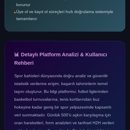
korunur
Üye ol ve kayıt ol süreçleri hızlı doğrulama sistemiyle
tamamlanır
📊 Detaylı Platform Analizi & Kullanıcı
Rehberi
Spor bahisleri dünyasında doğru analiz ve güvenilir
istatistik verilerine erişim, başarılı tahminlerin temel
taşını oluşturur. Bu bilgi platformu; futbol liglerinden
basketbol turnuvalarına, tenis kortlarından buz
hokeyine kadar geniş bir spor yelpazesinde kapsamlı
veri sunmaktadır. Günlük 500'ü aşkın karşılaşma için
oran hareketleri, form analizleri ve tarihsel H2H verileri