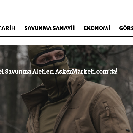
TARİH
SAVUNMA SANAYİİ
EKONOMİ
GÖRS
sel Savunma Aletleri AskerMarketi.com'da!