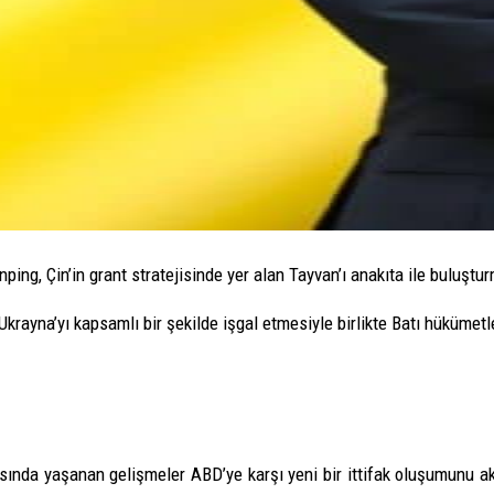
nping, Çin’in grant stratejisinde yer alan Tayvan’ı anakıta ile buluşt
rayna’yı kapsamlı bir şekilde işgal etmesiyle birlikte Batı hükümetle
nda yaşanan gelişmeler ABD’ye karşı yeni bir ittifak oluşumunu akılla