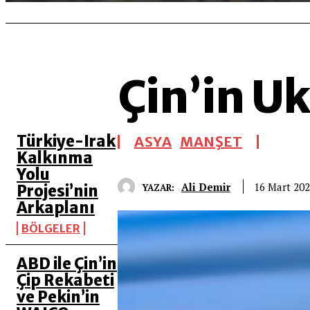
Çin’in U
SON 5 YAZI
Türkiye-Irak
ASYA
MANŞET
Kalkınma
Yolu
Ali Demir
16 Mart 20
YAZAR:
Projesi’nin
Arkaplanı
BÖLGELER
ABD ile Çin’in
Çip Rekabeti
ve Pekin’in