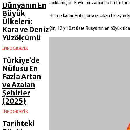
açıklamıştır. Böyle bir zamanda bu tür bir 
Dünyanın En
Büyük
Her ne kadar Putin, ortaya çıkan Ukrayna k
Ülkeleri:
Kara ve Deniz
Çin, 12 yıl üst üste Rusya’nın en büyük tic
Yüzölçümü
İNFOGRAFİK
Türkiye’de
Nüfusu En
Fazla Artan
ve Azalan
Şehirler
(2025)
İNFOGRAFİK
Tarihteki