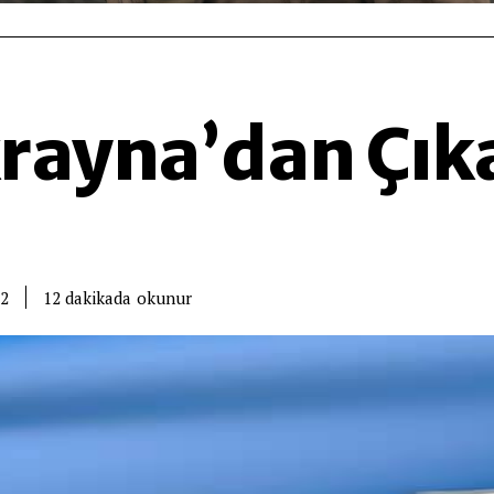
krayna’dan Çık
okunur
12
dakikada
22