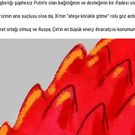
işbirliği şüphesiz Putin’e olan bağlılığının ve desteğinin bir ifadesi 
rizinin ana suçlusu olsa da, Xi’nin “ateşe körükle gitme” rolü göz ar
aret ortağı olmuş ve Rusya, Çin’in en büyük enerji ihracatçısı konumund