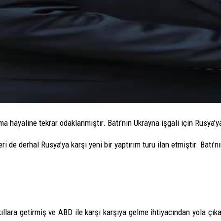
urma hayaline tekrar odaklanmıştır. Batı’nın Ukrayna işgali için Rusya
ri de derhal Rusya’ya karşı yeni bir yaptırım turu ilan etmiştir. Batı
ra getirmiş ve ABD ile karşı karşıya gelme ihtiyacından yola çıkan Ç