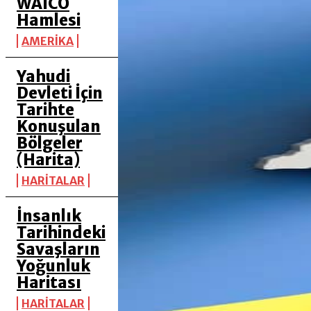
WAICO
Hamlesi
AMERİKA
Yahudi
Devleti İçin
Tarihte
Konuşulan
Bölgeler
(Harita)
HARİTALAR
İnsanlık
Tarihindeki
Savaşların
Yoğunluk
Haritası
HARİTALAR