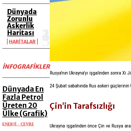
Dünyada
Zorunlu
Askerlik
Haritası
HARİTALAR
İNFOGRAFIKLER
Rusya’nın Ukrayna’yı işgalinden sonra Xi Ji
24 Şubat sabahında Rus askeri güçlerinin Uk
Dünyada En
Fazla Petrol
Üreten 20
Çin’in Tarafsızlığı
Ülke (Grafik)
ENERJİ - ÇEVRE
Ukrayna işgalinden önce Çin ve Rusya arası