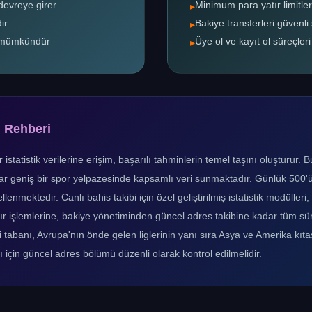
devreye girer
Minimum para yatır limitle
ir
Bakiye transferleri güvenli
im mümkündür
Üye ol ve kayıt ol süreçler
ı Rehberi
statistik verilerine erişim, başarılı tahminlerin temel taşını oluşturur. B
ar geniş bir spor yelpazesinde kapsamlı veri sunmaktadır. Günlük 500'ü
llenmektedir. Canlı bahis takibi için özel geliştirilmiş istatistik modülleri
atır işlemlerine, bakiye yönetiminden güncel adres takibine kadar tüm s
veri tabanı, Avrupa'nın önde gelen liglerinin yanı sıra Asya ve Amerika k
ı için güncel adres bölümü düzenli olarak kontrol edilmelidir.