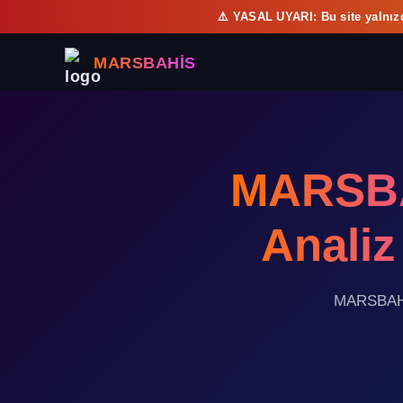
⚠️ YASAL UYARI: Bu site yalnızc
MARSBAHİS
MARSBA
Analiz
MARSBAHİS 