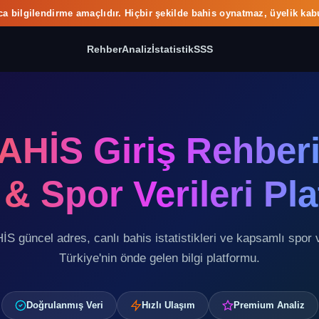
a bilgilendirme amaçlıdır. Hiçbir şekilde bahis oynatmaz, üyelik kab
Rehber
Analiz
İstatistik
SSS
HİS Giriş Rehberi
 & Spor Verileri Pl
güncel adres, canlı bahis istatistikleri ve kapsamlı spor ve
Türkiye'nin önde gelen bilgi platformu.
Doğrulanmış Veri
Hızlı Ulaşım
Premium Analiz