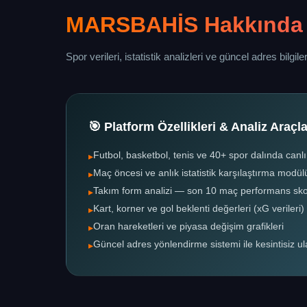
MARSBAHİS Hakkında K
Spor verileri, istatistik analizleri ve güncel adres bilgile
🎯 Platform Özellikleri & Analiz Araçla
Futbol, basketbol, tenis ve 40+ spor dalında canlı
Maç öncesi ve anlık istatistik karşılaştırma modül
Takım form analizi — son 10 maç performans sk
Kart, korner ve gol beklenti değerleri (xG verileri)
Oran hareketleri ve piyasa değişim grafikleri
Güncel adres yönlendirme sistemi ile kesintisiz u