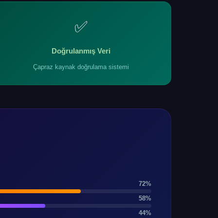
✅
Doğrulanmış Veri
Çapraz kaynak doğrulama sistemi
72%
58%
44%