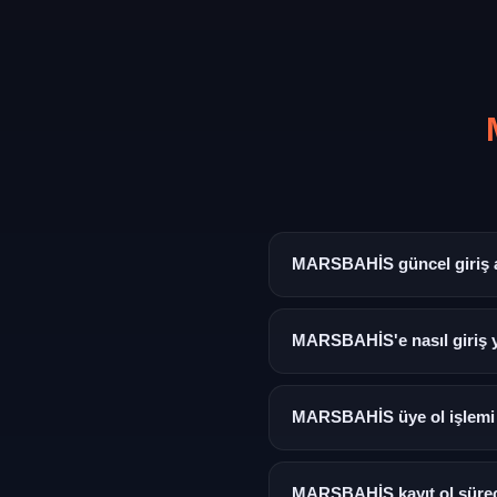
MARSBAHİS güncel giriş a
Güncel adres bilgisine bu bilg
otomatik devreye girer.
MARSBAHİS'e nasıl giriş y
Güncel adres üzerinden giriş 
önemlidir.
MARSBAHİS üye ol işlemi 
Üye ol formunu doldurarak kay
MARSBAHİS kayıt ol sürec