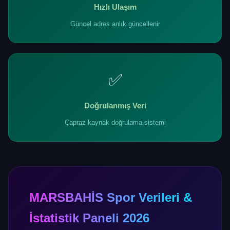
Hızlı Ulaşım
Güncel adres anlık güncellenir
✅
Doğrulanmış Veri
Çapraz kaynak doğrulama sistemi
MARSBAHİS Spor Verileri &
İstatistik Paneli 2026