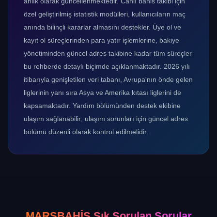
anlık olarak güncellenmektedir. Canlı bahis takibi için
özel geliştirilmiş istatistik modülleri, kullanıcıların maç
anında bilinçli kararlar almasını destekler. Üye ol ve
kayıt ol süreçlerinden para yatır işlemlerine, bakiye
yönetiminden güncel adres takibine kadar tüm süreçler
bu rehberde detaylı biçimde açıklanmaktadır. 2026 yılı
itibarıyla genişletilen veri tabanı, Avrupa'nın önde gelen
liglerinin yanı sıra Asya ve Amerika kıtası liglerini de
kapsamaktadır. Yardım bölümünden destek ekibine
ulaşım sağlanabilir; ulaşım sorunları için güncel adres
bölümü düzenli olarak kontrol edilmelidir.
MARSBAHİS Sık Sorulan Sorular