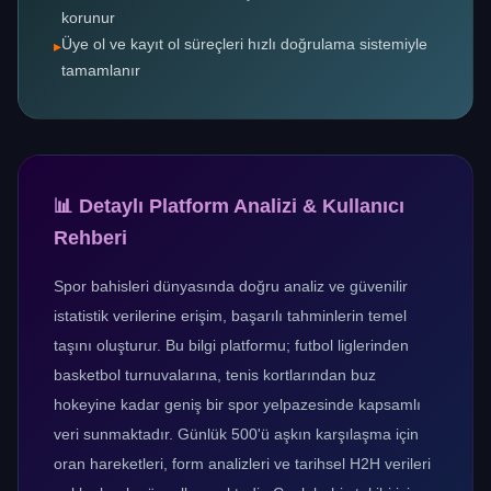
korunur
Üye ol ve kayıt ol süreçleri hızlı doğrulama sistemiyle
tamamlanır
📊 Detaylı Platform Analizi & Kullanıcı
Rehberi
Spor bahisleri dünyasında doğru analiz ve güvenilir
istatistik verilerine erişim, başarılı tahminlerin temel
taşını oluşturur. Bu bilgi platformu; futbol liglerinden
basketbol turnuvalarına, tenis kortlarından buz
hokeyine kadar geniş bir spor yelpazesinde kapsamlı
veri sunmaktadır. Günlük 500'ü aşkın karşılaşma için
oran hareketleri, form analizleri ve tarihsel H2H verileri