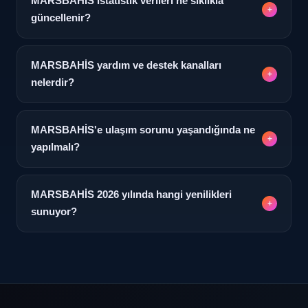
MARSBAHİS istatistik verileri ne sıklıkla
+
açıklanmaktadır.
güncellenir?
İstatistik verileri anlık güncellenmektedir. Doğrulanmış
veri kaynakları kullanılarak yüksek doğruluk oranı
MARSBAHİS yardım ve destek kanalları
+
sağlanmaktadır.
nelerdir?
Yardım bölümünden canlı destek, e-posta ve SSS
kanallarına ulaşım sağlanabilmektedir. 7/24 destek
MARSBAHİS'e ulaşım sorunu yaşandığında ne
+
hizmeti mevcuttur.
yapılmalı?
Ulaşım sorunu yaşandığında öncelikle güncel adres
bölümü kontrol edilmeli, ardından yardım kanallarına
MARSBAHİS 2026 yılında hangi yenilikleri
+
başvurulmalıdır.
sunuyor?
2026 yılında geliştirilmiş analiz araçları, genişletilmiş
spor verileri ve yenilenen canlı bahis arayüzü kullanıcı
deneyimini üst seviyeye taşımaktadır.