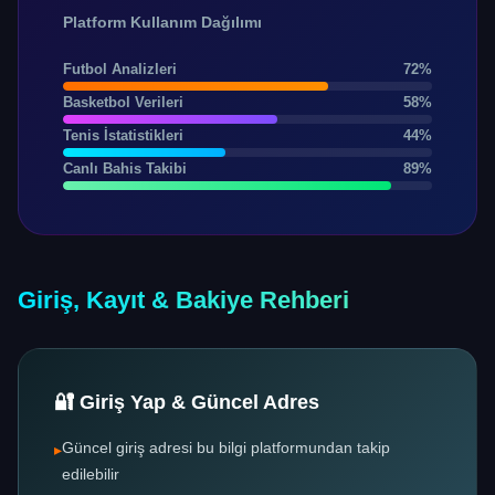
Platform Kullanım Dağılımı
Futbol Analizleri
72%
Basketbol Verileri
58%
Tenis İstatistikleri
44%
Canlı Bahis Takibi
89%
Giriş, Kayıt & Bakiye Rehberi
🔐 Giriş Yap & Güncel Adres
Güncel giriş adresi bu bilgi platformundan takip
edilebilir