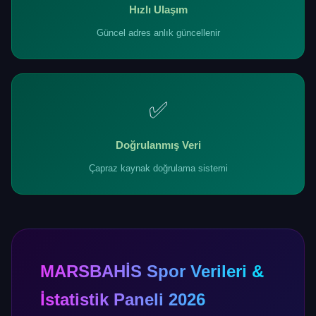
Hızlı Ulaşım
Güncel adres anlık güncellenir
✅
Doğrulanmış Veri
Çapraz kaynak doğrulama sistemi
MARSBAHİS Spor Verileri &
İstatistik Paneli 2026