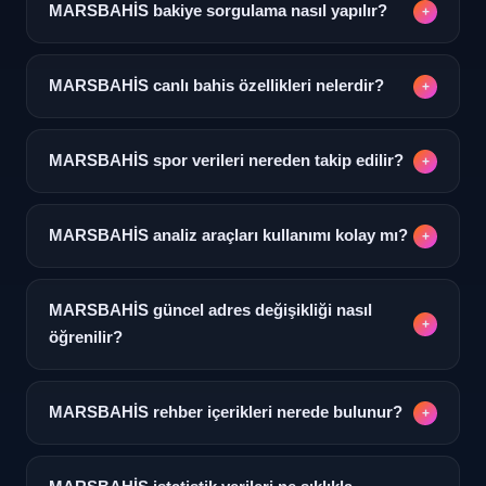
cüzdan dahil çoklu ödeme yöntemi sunulmaktadır.
MARSBAHİS bakiye sorgulama nasıl yapılır?
+
Hesap panelinden bakiye bilgilerinize anlık
ulaşabilirsiniz. Bakiye geçmişi ve işlem detayları da bu
MARSBAHİS canlı bahis özellikleri nelerdir?
+
bölümde görüntülenir.
Canlı bahis bölümünde 40'tan fazla spor dalında anlık
oranlar ve maç içi istatistikler sunulmaktadır. Oran
MARSBAHİS spor verileri nereden takip edilir?
+
güncellemeleri saniyeler içinde yansıtılır.
Spor verileri ve istatistik bölümünden anlık veriler
izlenebilir. Futbol, basketbol ve tenis başta olmak üzere
MARSBAHİS analiz araçları kullanımı kolay mı?
+
tüm dallar kapsanmaktadır.
Analiz araçları sezgisel arayüzüyle kolayca kullanılabilir.
Rehber bölümünde adım adım kullanım kılavuzları
MARSBAHİS güncel adres değişikliği nasıl
+
mevcuttur.
öğrenilir?
Bu bilgi platformunu düzenli takip ederek güncel adres
bilgisine her zaman ulaşabilirsiniz. Bildirim sistemi de
MARSBAHİS rehber içerikleri nerede bulunur?
+
mevcuttur.
Rehber bölümünde tüm kullanım kılavuzları, giriş yap
adımları ve platform özellikleri detaylı şekilde