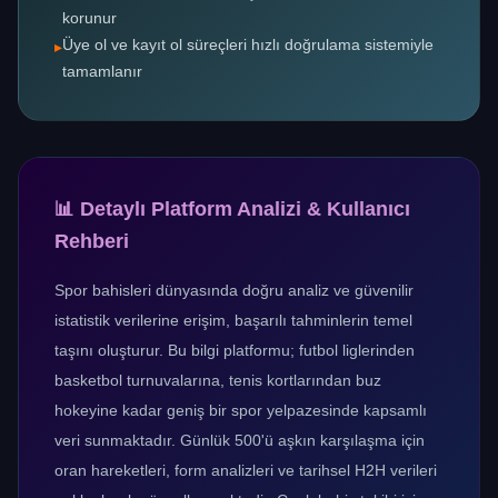
korunur
Üye ol ve kayıt ol süreçleri hızlı doğrulama sistemiyle
tamamlanır
📊 Detaylı Platform Analizi & Kullanıcı
Rehberi
Spor bahisleri dünyasında doğru analiz ve güvenilir
istatistik verilerine erişim, başarılı tahminlerin temel
taşını oluşturur. Bu bilgi platformu; futbol liglerinden
basketbol turnuvalarına, tenis kortlarından buz
hokeyine kadar geniş bir spor yelpazesinde kapsamlı
veri sunmaktadır. Günlük 500'ü aşkın karşılaşma için
oran hareketleri, form analizleri ve tarihsel H2H verileri