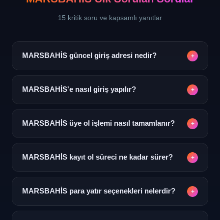
15 kritik soru ve kapsamlı yanıtlar
MARSBAHİS güncel giriş adresi nedir?
+
Güncel adres bilgisine bu bilgi platformu üzerinden anlık
olarak ulaşabilirsiniz. Adres değişikliklerinde yönlendirme
MARSBAHİS'e nasıl giriş yapılır?
+
sistemi otomatik devreye girer.
Güncel adres üzerinden giriş yap butonunu kullanarak
hesabınıza erişebilirsiniz. Doğru URL kullanımı kesintisiz
MARSBAHİS üye ol işlemi nasıl tamamlanır?
+
bağlantı için önemlidir.
Üye ol formunu doldurarak kayıt sürecini
başlatabilirsiniz. Doğrulama adımları tamamlandıktan
MARSBAHİS kayıt ol süreci ne kadar sürer?
+
sonra hesabınız aktif hale gelir.
Kayıt ol işlemi ortalama 2-3 dakika içinde
tamamlanmaktadır. Kimlik doğrulama adımı ek süre
MARSBAHİS para yatır seçenekleri nelerdir?
+
gerektirebilir.
Para yatır işlemleri için banka havalesi, kredi kartı ve e-