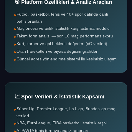
🎯 Platform Özellikleri & Analiz Araçları
Futbol, basketbol, tenis ve 40+ spor dalında canlı
bahis oranları
Maç öncesi ve anlık istatistik karşılaştırma modülü
Takım form analizi — son 10 maç performans skoru
Kart, korner ve gol beklenti değerleri (xG verileri)
Oran hareketleri ve piyasa değişim grafikleri
Güncel adres yönlendirme sistemi ile kesintisiz ulaşım
📈 Spor Verileri & İstatistik Kapsamı
Süper Lig, Premier League, La Liga, Bundesliga maç
verileri
NBA, EuroLeague, FIBA basketbol istatistik arşivi
ATP/WTA tenis turnuva analiz raporları