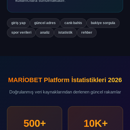
kullanıcılara sunulmaktadır.
giriş yap
güncel adres
canlı bahis
bakiye sorgula
spor verileri
analiz
istatistik
rehber
MARİOBET Platform İstatistikleri 2026
Doğrulanmış veri kaynaklarından derlenen güncel rakamlar
500+
10K+