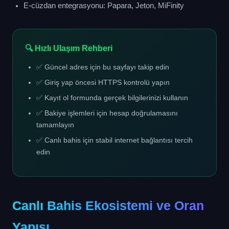
E-cüzdan entegrasyonu: Papara, Jeton, MiFinity
🔍 Hızlı Ulaşım Rehberi
✅ Güncel adres için bu sayfayı takip edin
✅ Giriş yap öncesi HTTPS kontrolü yapın
✅ Kayıt ol formunda gerçek bilgilerinizi kullanın
✅ Bakiye işlemleri için hesap doğrulamasını
tamamlayın
✅ Canlı bahis için stabil internet bağlantısı tercih
edin
Canlı Bahis Ekosistemi ve Oran
Yapısı