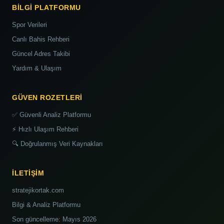
BILGI PLATFORMU
Spor Verileri
Canlı Bahis Rehberi
Güncel Adres Takibi
Yardım & Ulaşım
GÜVEN ROZETLERI
✅ Güvenli Analiz Platformu
⚡ Hızlı Ulaşım Rehberi
🔍 Doğrulanmış Veri Kaynakları
İLETIŞIM
stratejikortak.com
Bilgi & Analiz Platformu
Son güncelleme: Mayıs 2026