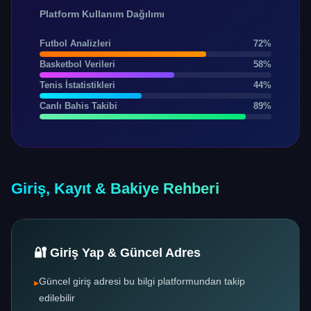
Platform Kullanım Dağılımı
Futbol Analizleri
72%
Basketbol Verileri
58%
Tenis İstatistikleri
44%
Canlı Bahis Takibi
89%
Giriş, Kayıt & Bakiye Rehberi
🔐 Giriş Yap & Güncel Adres
Güncel giriş adresi bu bilgi platformundan takip
edilebilir