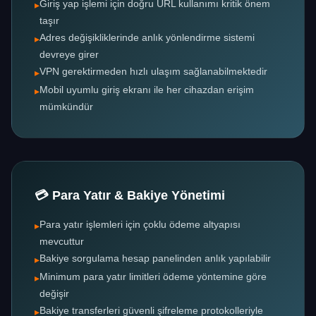
Giriş yap işlemi için doğru URL kullanımı kritik önem
taşır
Adres değişikliklerinde anlık yönlendirme sistemi
devreye girer
VPN gerektirmeden hızlı ulaşım sağlanabilmektedir
Mobil uyumlu giriş ekranı ile her cihazdan erişim
mümkündür
💳 Para Yatır & Bakiye Yönetimi
Para yatır işlemleri için çoklu ödeme altyapısı
mevcuttur
Bakiye sorgulama hesap panelinden anlık yapılabilir
Minimum para yatır limitleri ödeme yöntemine göre
değişir
Bakiye transferleri güvenli şifreleme protokolleriyle