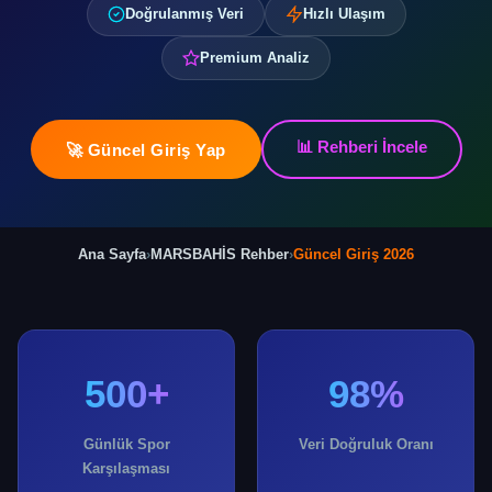
Doğrulanmış Veri
Hızlı Ulaşım
Premium Analiz
📊 Rehberi İncele
🚀 Güncel Giriş Yap
Ana Sayfa
›
MARSBAHİS Rehber
›
Güncel Giriş 2026
500+
98%
Günlük Spor
Veri Doğruluk Oranı
Karşılaşması