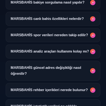
cüzdan dahil çoklu ödeme yöntemi sunulmaktadır.
MARSBAHİS bakiye sorgulama nasıl yapılır?
+
Hesap panelinden bakiye bilgilerinize anlık
ulaşabilirsiniz. Bakiye geçmişi ve işlem detayları da bu
MARSBAHİS canlı bahis özellikleri nelerdir?
+
bölümde görüntülenir.
Canlı bahis bölümünde 40'tan fazla spor dalında anlık
oranlar ve maç içi istatistikler sunulmaktadır. Oran
MARSBAHİS spor verileri nereden takip edilir?
+
güncellemeleri saniyeler içinde yansıtılır.
Spor verileri ve istatistik bölümünden anlık veriler
izlenebilir. Futbol, basketbol ve tenis başta olmak üzere
MARSBAHİS analiz araçları kullanımı kolay mı?
+
tüm dallar kapsanmaktadır.
Analiz araçları sezgisel arayüzüyle kolayca kullanılabilir.
Rehber bölümünde adım adım kullanım kılavuzları
MARSBAHİS güncel adres değişikliği nasıl
+
mevcuttur.
öğrenilir?
Bu bilgi platformunu düzenli takip ederek güncel adres
bilgisine her zaman ulaşabilirsiniz. Bildirim sistemi de
MARSBAHİS rehber içerikleri nerede bulunur?
+
mevcuttur.
Rehber bölümünde tüm kullanım kılavuzları, giriş yap
adımları ve platform özellikleri detaylı şekilde