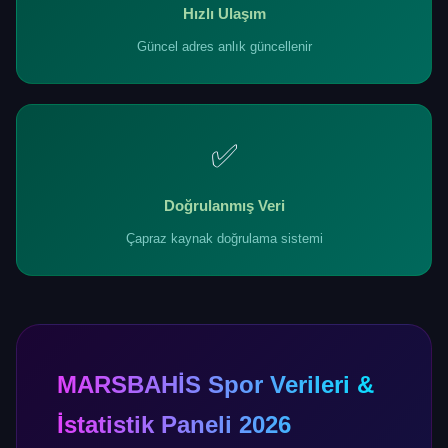
Hızlı Ulaşım
Güncel adres anlık güncellenir
✅
Doğrulanmış Veri
Çapraz kaynak doğrulama sistemi
MARSBAHİS Spor Verileri &
İstatistik Paneli 2026