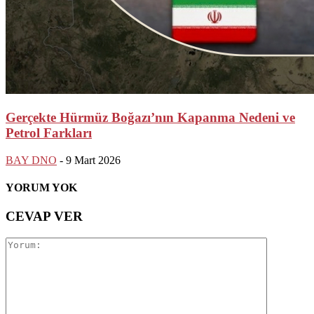
Gerçekte Hürmüz Boğazı’nın Kapanma Nedeni ve
Petrol Farkları
BAY DNO
-
9 Mart 2026
YORUM YOK
CEVAP VER