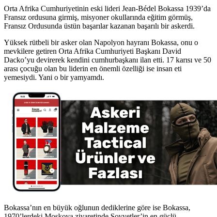
Orta Afrika Cumhuriyetinin eski lideri Jean-Bédel Bokassa 1939’da
Fransız ordusuna girmiş, misyoner okullarında eğitim görmüş,
Fransız Ordusunda üstün başarılar kazanan başarılı bir askerdi.
Yüksek rütbeli bir asker olan Napolyon hayranı Bokassa, onu o
mevkilere getiren Orta Afrika Cumhuriyeti Başkanı David
Dacko’yu devirerek kendini cumhurbaşkanı ilan etti. 17 karısı ve 50
arası çocuğu olan bu liderin en önemli özelliği ise insan eti
yemesiydi. Yani o bir yamyamdı.
Bokassa’nın en büyük oğlunun dediklerine göre ise Bokassa,
1970’lerdeki Moskova ziyaretinde Sovyetler’in en güçlü