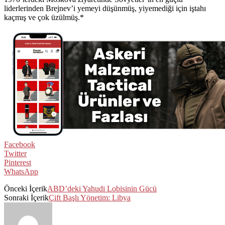
liderlerinden Brejnev’i yemeyi düşünmüş, yiyemediği için iştahı
kaçmış ve çok üzülmüş.*
Facebook
Twitter
Pinterest
WhatsApp
Önceki İçerik
ABD’deki Yahudi Lobisinin Gücü
Sonraki İçerik
Çift Başlı Yönetim: Libya