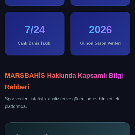
7/24
2026
Canlı Bahis Takibi
Güncel Sezon Verileri
MARSBAHİS Hakkında Kapsamlı Bilgi
Rehberi
Spor verileri, istatistik analizleri ve güncel adres bilgileri tek
platformda.