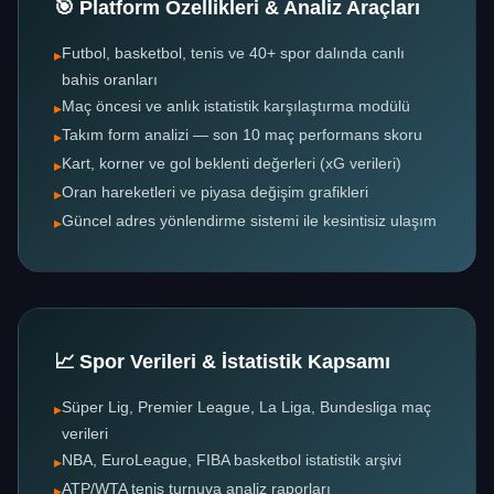
🎯 Platform Özellikleri & Analiz Araçları
Futbol, basketbol, tenis ve 40+ spor dalında canlı
bahis oranları
Maç öncesi ve anlık istatistik karşılaştırma modülü
Takım form analizi — son 10 maç performans skoru
Kart, korner ve gol beklenti değerleri (xG verileri)
Oran hareketleri ve piyasa değişim grafikleri
Güncel adres yönlendirme sistemi ile kesintisiz ulaşım
📈 Spor Verileri & İstatistik Kapsamı
Süper Lig, Premier League, La Liga, Bundesliga maç
verileri
NBA, EuroLeague, FIBA basketbol istatistik arşivi
ATP/WTA tenis turnuva analiz raporları