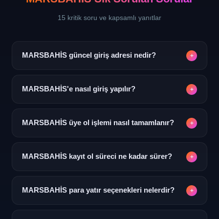
15 kritik soru ve kapsamlı yanıtlar
MARSBAHİS güncel giriş adresi nedir?
+
Güncel adres bilgisine bu bilgi platformu üzerinden anlık
olarak ulaşabilirsiniz. Adres değişikliklerinde yönlendirme
MARSBAHİS'e nasıl giriş yapılır?
+
sistemi otomatik devreye girer.
Güncel adres üzerinden giriş yap butonunu kullanarak
hesabınıza erişebilirsiniz. Doğru URL kullanımı kesintisiz
MARSBAHİS üye ol işlemi nasıl tamamlanır?
+
bağlantı için önemlidir.
Üye ol formunu doldurarak kayıt sürecini
başlatabilirsiniz. Doğrulama adımları tamamlandıktan
MARSBAHİS kayıt ol süreci ne kadar sürer?
+
sonra hesabınız aktif hale gelir.
Kayıt ol işlemi ortalama 2-3 dakika içinde
tamamlanmaktadır. Kimlik doğrulama adımı ek süre
MARSBAHİS para yatır seçenekleri nelerdir?
+
gerektirebilir.
Para yatır işlemleri için banka havalesi, kredi kartı ve e-