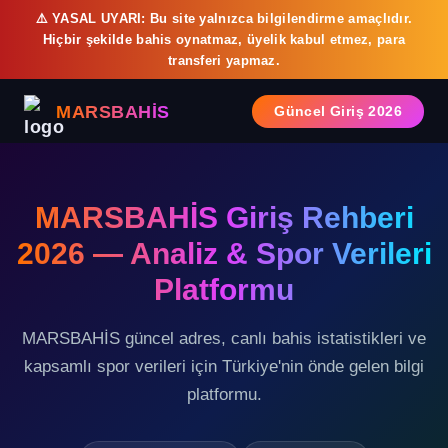
⚠️ YASAL UYARI: Bu site yalnızca bilgilendirme amaçlıdır.
Hiçbir şekilde bahis oynatmaz, üyelik kabul etmez, para
transferi yapmaz.
MARSBAHİS
Güncel Giriş 2026
MARSBAHİS Giriş Rehberi
2026 — Analiz & Spor Verileri
Platformu
MARSBAHİS güncel adres, canlı bahis istatistikleri ve
kapsamlı spor verileri için Türkiye'nin önde gelen bilgi
platformu.