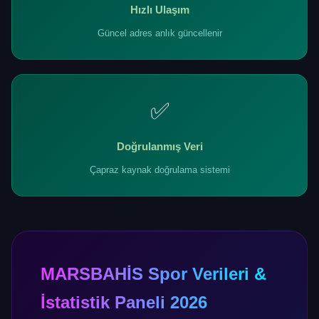
Hızlı Ulaşım
Güncel adres anlık güncellenir
✅
Doğrulanmış Veri
Çapraz kaynak doğrulama sistemi
MARSBAHİS Spor Verileri &
İstatistik Paneli 2026