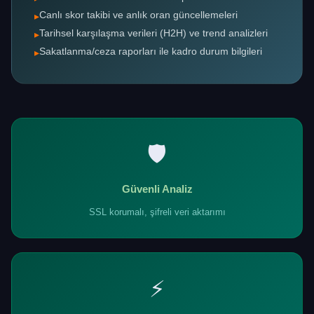
Canlı skor takibi ve anlık oran güncellemeleri
Tarihsel karşılaşma verileri (H2H) ve trend analizleri
Sakatlanma/ceza raporları ile kadro durum bilgileri
🛡️
Güvenli Analiz
SSL korumalı, şifreli veri aktarımı
⚡