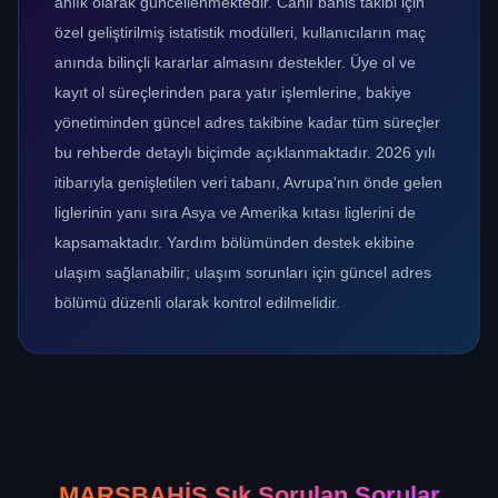
anlık olarak güncellenmektedir. Canlı bahis takibi için
özel geliştirilmiş istatistik modülleri, kullanıcıların maç
anında bilinçli kararlar almasını destekler. Üye ol ve
kayıt ol süreçlerinden para yatır işlemlerine, bakiye
yönetiminden güncel adres takibine kadar tüm süreçler
bu rehberde detaylı biçimde açıklanmaktadır. 2026 yılı
itibarıyla genişletilen veri tabanı, Avrupa'nın önde gelen
liglerinin yanı sıra Asya ve Amerika kıtası liglerini de
kapsamaktadır. Yardım bölümünden destek ekibine
ulaşım sağlanabilir; ulaşım sorunları için güncel adres
bölümü düzenli olarak kontrol edilmelidir.
MARSBAHİS Sık Sorulan Sorular