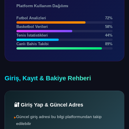
Platform Kullanım Dağılımı
Futbol Analizleri
72%
Basketbol Verileri
58%
Tenis İstatistikleri
44%
Canlı Bahis Takibi
89%
Giriş, Kayıt & Bakiye Rehberi
🔐 Giriş Yap & Güncel Adres
Güncel giriş adresi bu bilgi platformundan takip
edilebilir