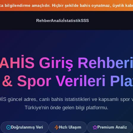
a bilgilendirme amaçlıdır. Hiçbir şekilde bahis oynatmaz, üyelik kab
Rehber
Analiz
İstatistik
SSS
HİS Giriş Rehberi
 & Spor Verileri Pl
güncel adres, canlı bahis istatistikleri ve kapsamlı spor ve
Türkiye'nin önde gelen bilgi platformu.
Doğrulanmış Veri
Hızlı Ulaşım
Premium Analiz