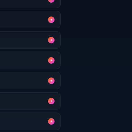
ebilir.
+
tadır.
+
ölümde görüntülenir.
+
 Oran güncellemeleri saniyeler
+
üzere tüm dallar
+
vuzları mevcuttur.
+