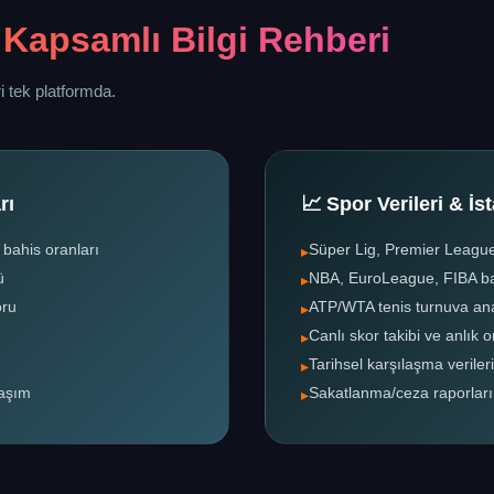
apsamlı Bilgi Rehberi
ri tek platformda.
rı
📈 Spor Verileri & İs
 bahis oranları
Süper Lig, Premier League,
ü
NBA, EuroLeague, FIBA bask
oru
ATP/WTA tenis turnuva anal
Canlı skor takibi ve anlık 
Tarihsel karşılaşma veriler
laşım
Sakatlanma/ceza raporları 