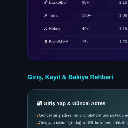
🏀 Basketbol
90+
1.10
🎾 Tenis
120+
1.08
🏒 Hokey
40+
1.15
🥊 Boks/MMA
15+
1.20
Giriş, Kayıt & Bakiye Rehberi
🔐 Giriş Yap & Güncel Adres
Güncel giriş adresi bu bilgi platformundan takip edi
Giriş yap işlemi için doğru URL kullanımı kritik ön