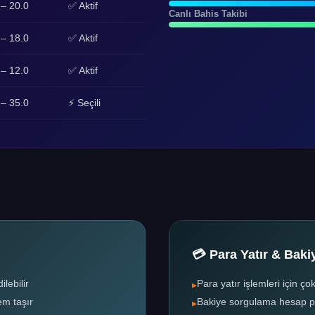
 – 20.0
✅ Aktif
Canlı Bahis Takibi
 – 18.0
✅ Aktif
 – 12.0
✅ Aktif
 – 35.0
⚡ Seçili
💳 Para Yatır & Baki
lebilir
Para yatır işlemleri için ç
em taşır
Bakiye sorgulama hesap pan