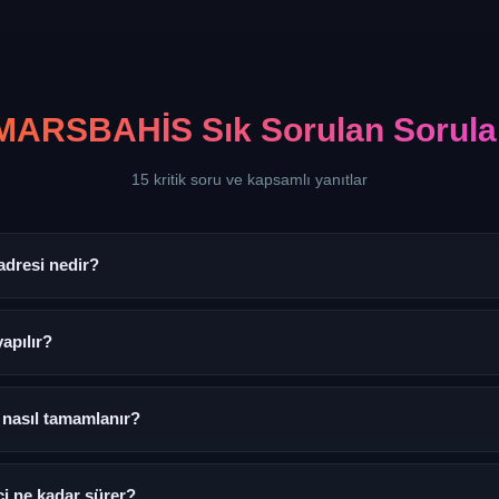
MARSBAHİS Sık Sorulan Sorula
15 kritik soru ve kapsamlı yanıtlar
dresi nedir?
i platformu üzerinden anlık olarak ulaşabilirsiniz. Adres değişikliklerin
apılır?
yap butonunu kullanarak hesabınıza erişebilirsiniz. Doğru URL kullanımı 
nasıl tamamlanır?
ıt sürecini başlatabilirsiniz. Doğrulama adımları tamamlandıktan sonra 
i ne kadar sürer?