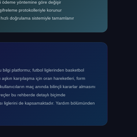
ri ödeme yöntemine göre değişir
 şifreleme protokolleriyle korunur
i hızlı doğrulama sistemiyle tamamlanır
u bilgi platformu; futbol liglerinden basketbol
 aşkın karşılaşma için oran hareketleri, form
, kullanıcıların maç anında bilinçli kararlar almasını
üreçler bu rehberde detaylı biçimde
ıtası liglerini de kapsamaktadır. Yardım bölümünden