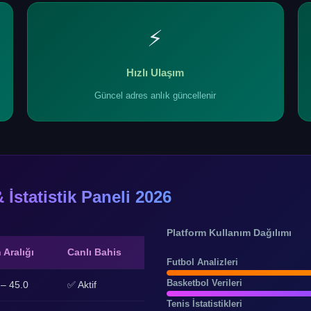
⚡
Hızlı Ulaşım
Güncel adres anlık güncellenir
İstatistik Paneli 2026
Platform Kullanım Dağılımı
 Aralığı
Canlı Bahis
Futbol Analizleri
Basketbol Verileri
 – 45.0
✅ Aktif
Tenis İstatistikleri