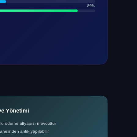
89%
ye Yönetimi
oklu ödeme altyapısı mevcuttur
elinden anlık yapılabilir