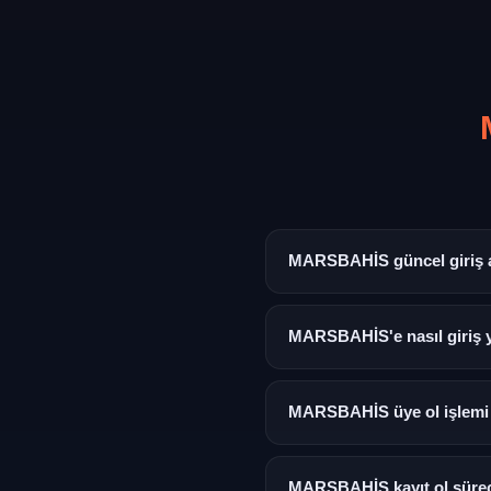
MARSBAHİS güncel giriş a
Güncel adres bilgisine bu bilg
otomatik devreye girer.
MARSBAHİS'e nasıl giriş y
Güncel adres üzerinden giriş 
önemlidir.
MARSBAHİS üye ol işlemi 
Üye ol formunu doldurarak kay
MARSBAHİS kayıt ol sürec