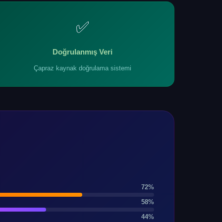
✅
Doğrulanmış Veri
Çapraz kaynak doğrulama sistemi
72%
58%
44%