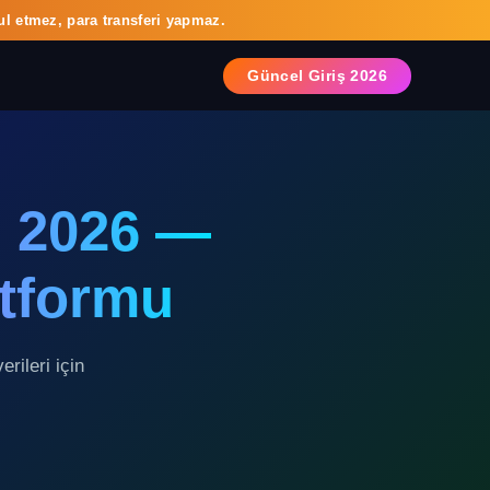
ul etmez, para transferi yapmaz.
Güncel Giriş 2026
 2026 —
atformu
rileri için