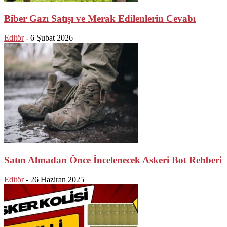
Biber Gazı Satışı ve Merak Edilenlerin Cevabı
Editör
-
6 Şubat 2026
Satın Almadan Önce İncelenecek Askeri Bot Rehberi
Editör
-
26 Haziran 2025