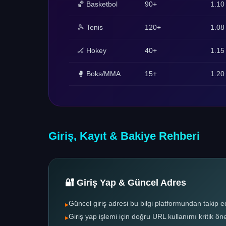
🏀 Basketbol
90+
1.10
🎾 Tenis
120+
1.08
🏒 Hokey
40+
1.15
🥊 Boks/MMA
15+
1.20
Giriş, Kayıt & Bakiye Rehberi
🔐 Giriş Yap & Güncel Adres
Güncel giriş adresi bu bilgi platformundan takip edi
Giriş yap işlemi için doğru URL kullanımı kritik ön