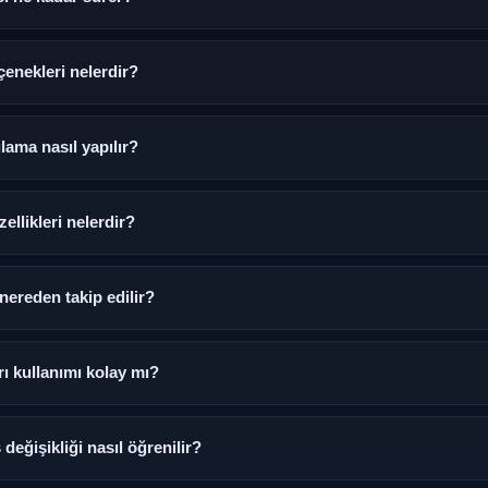
dakika içinde tamamlanmaktadır. Kimlik doğrulama adımı ek süre gerektir
enekleri nelerdir?
ka havalesi, kredi kartı ve e-cüzdan dahil çoklu ödeme yöntemi sunulmak
ma nasıl yapılır?
lerinize anlık ulaşabilirsiniz. Bakiye geçmişi ve işlem detayları da bu b
llikleri nelerdir?
fazla spor dalında anlık oranlar ve maç içi istatistikler sunulmaktadır.
ereden takip edilir?
lümünden anlık veriler izlenebilir. Futbol, basketbol ve tenis başta olmak 
 kullanımı kolay mı?
üzüyle kolayca kullanılabilir. Rehber bölümünde adım adım kullanım kıla
ğişikliği nasıl öğrenilir?