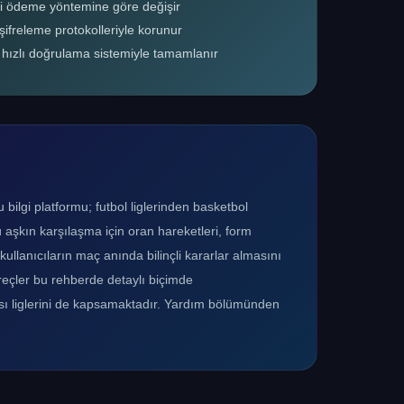
ri ödeme yöntemine göre değişir
 şifreleme protokolleriyle korunur
i hızlı doğrulama sistemiyle tamamlanır
u bilgi platformu; futbol liglerinden basketbol
 aşkın karşılaşma için oran hareketleri, form
, kullanıcıların maç anında bilinçli kararlar almasını
üreçler bu rehberde detaylı biçimde
ıtası liglerini de kapsamaktadır. Yardım bölümünden