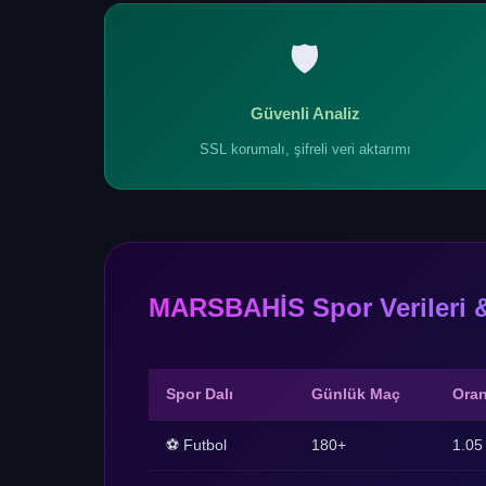
🛡️
Güvenli Analiz
SSL korumalı, şifreli veri aktarımı
MARSBAHİS Spor Verileri & 
Spor Dalı
Günlük Maç
Oran
⚽ Futbol
180+
1.05