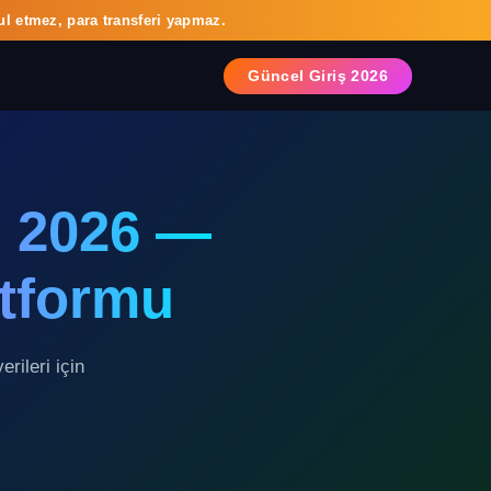
ul etmez, para transferi yapmaz.
Güncel Giriş 2026
 2026 —
atformu
rileri için