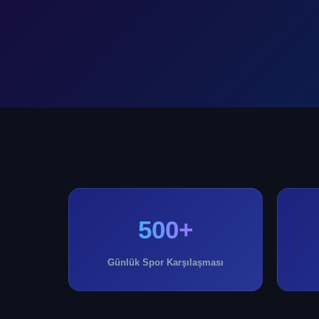
500+
Günlük Spor Karşılaşması