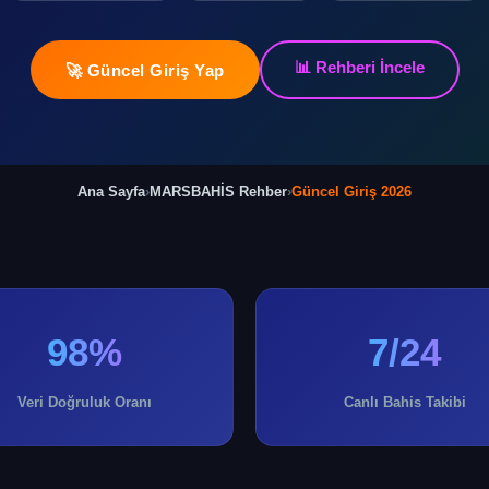
📊 Rehberi İncele
🚀 Güncel Giriş Yap
Ana Sayfa
›
MARSBAHİS Rehber
›
Güncel Giriş 2026
98%
7/24
Veri Doğruluk Oranı
Canlı Bahis Takibi