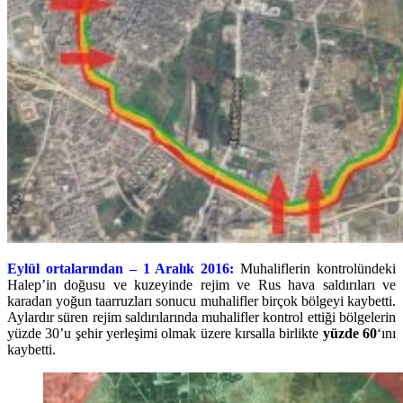
Eylül ortalarından – 1 Aralık 2016:
Muhaliflerin kontrolündeki
Halep’in doğusu ve kuzeyinde rejim ve Rus hava saldırıları ve
karadan yoğun taarruzları sonucu muhalifler birçok bölgeyi kaybetti.
Aylardır süren rejim saldırılarında muhalifler kontrol ettiği bölgelerin
yüzde 30’u şehir yerleşimi olmak üzere kırsalla birlikte
yüzde 60
‘ını
kaybetti.