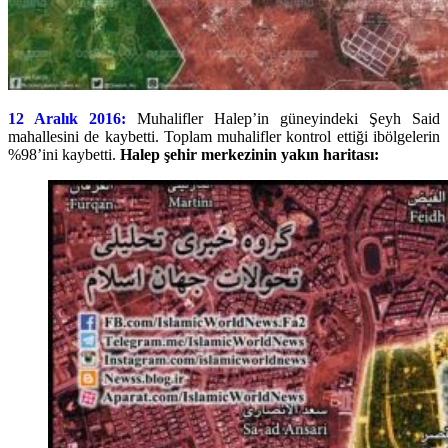
12 Aralık 2016:
Muhalifler Halep’in güneyindeki Şeyh Said
mahallesini de kaybetti. Toplam muhalifler kontrol ettiği ibölgelerin
%98’ini kaybetti.
Halep şehir merkezinin yakın haritası: