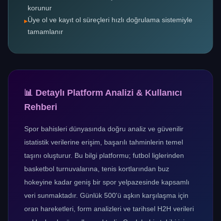
korunur
Üye ol ve kayıt ol süreçleri hızlı doğrulama sistemiyle
tamamlanır
📊 Detaylı Platform Analizi & Kullanıcı
Rehberi
Spor bahisleri dünyasında doğru analiz ve güvenilir
istatistik verilerine erişim, başarılı tahminlerin temel
taşını oluşturur. Bu bilgi platformu; futbol liglerinden
basketbol turnuvalarına, tenis kortlarından buz
hokeyine kadar geniş bir spor yelpazesinde kapsamlı
veri sunmaktadır. Günlük 500'ü aşkın karşılaşma için
oran hareketleri, form analizleri ve tarihsel H2H verileri