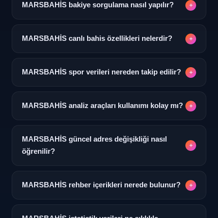
cüzdan dahil çoklu ödeme yöntemi sunulmaktadır.
MARSBAHİS bakiye sorgulama nasıl yapılır?
+
Hesap panelinden bakiye bilgilerinize anlık
ulaşabilirsiniz. Bakiye geçmişi ve işlem detayları da bu
MARSBAHİS canlı bahis özellikleri nelerdir?
+
bölümde görüntülenir.
Canlı bahis bölümünde 40'tan fazla spor dalında anlık
oranlar ve maç içi istatistikler sunulmaktadır. Oran
MARSBAHİS spor verileri nereden takip edilir?
+
güncellemeleri saniyeler içinde yansıtılır.
Spor verileri ve istatistik bölümünden anlık veriler
izlenebilir. Futbol, basketbol ve tenis başta olmak üzere
MARSBAHİS analiz araçları kullanımı kolay mı?
+
tüm dallar kapsanmaktadır.
Analiz araçları sezgisel arayüzüyle kolayca kullanılabilir.
Rehber bölümünde adım adım kullanım kılavuzları
MARSBAHİS güncel adres değişikliği nasıl
+
mevcuttur.
öğrenilir?
Bu bilgi platformunu düzenli takip ederek güncel adres
bilgisine her zaman ulaşabilirsiniz. Bildirim sistemi de
MARSBAHİS rehber içerikleri nerede bulunur?
+
mevcuttur.
Rehber bölümünde tüm kullanım kılavuzları, giriş yap
adımları ve platform özellikleri detaylı şekilde