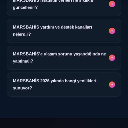
MARSBAHİS istatistik verileri ne sıklıkla
+
açıklanmaktadır.
güncellenir?
İstatistik verileri anlık güncellenmektedir. Doğrulanmış
veri kaynakları kullanılarak yüksek doğruluk oranı
MARSBAHİS yardım ve destek kanalları
+
sağlanmaktadır.
nelerdir?
Yardım bölümünden canlı destek, e-posta ve SSS
kanallarına ulaşım sağlanabilmektedir. 7/24 destek
MARSBAHİS'e ulaşım sorunu yaşandığında ne
+
hizmeti mevcuttur.
yapılmalı?
Ulaşım sorunu yaşandığında öncelikle güncel adres
bölümü kontrol edilmeli, ardından yardım kanallarına
MARSBAHİS 2026 yılında hangi yenilikleri
+
başvurulmalıdır.
sunuyor?
2026 yılında geliştirilmiş analiz araçları, genişletilmiş
spor verileri ve yenilenen canlı bahis arayüzü kullanıcı
deneyimini üst seviyeye taşımaktadır.