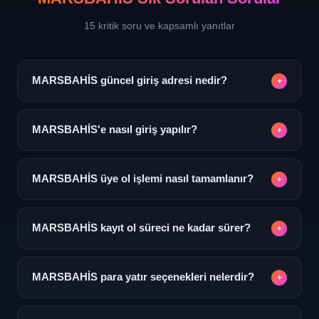
15 kritik soru ve kapsamlı yanıtlar
MARSBAHİS güncel giriş adresi nedir?
+
Güncel adres bilgisine bu bilgi platformu üzerinden anlık
olarak ulaşabilirsiniz. Adres değişikliklerinde yönlendirme
MARSBAHİS'e nasıl giriş yapılır?
+
sistemi otomatik devreye girer.
Güncel adres üzerinden giriş yap butonunu kullanarak
hesabınıza erişebilirsiniz. Doğru URL kullanımı kesintisiz
MARSBAHİS üye ol işlemi nasıl tamamlanır?
+
bağlantı için önemlidir.
Üye ol formunu doldurarak kayıt sürecini
başlatabilirsiniz. Doğrulama adımları tamamlandıktan
MARSBAHİS kayıt ol süreci ne kadar sürer?
+
sonra hesabınız aktif hale gelir.
Kayıt ol işlemi ortalama 2-3 dakika içinde
tamamlanmaktadır. Kimlik doğrulama adımı ek süre
MARSBAHİS para yatır seçenekleri nelerdir?
+
gerektirebilir.
Para yatır işlemleri için banka havalesi, kredi kartı ve e-