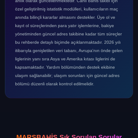
anlık olarak güncellenmektedir. Canlı bahis takibi için
özel geliştirilmiş istatistik modülleri, kullanıcıların maç
anında bilinçli kararlar almasını destekler. Üye ol ve
kayıt ol süreçlerinden para yatır işlemlerine, bakiye
yönetiminden güncel adres takibine kadar tüm süreçler
bu rehberde detaylı biçimde açıklanmaktadır. 2026 yılı
itibarıyla genişletilen veri tabanı, Avrupa'nın önde gelen
liglerinin yanı sıra Asya ve Amerika kıtası liglerini de
kapsamaktadır. Yardım bölümünden destek ekibine
ulaşım sağlanabilir; ulaşım sorunları için güncel adres
bölümü düzenli olarak kontrol edilmelidir.
MARSBAHİS Sık Sorulan Sorular