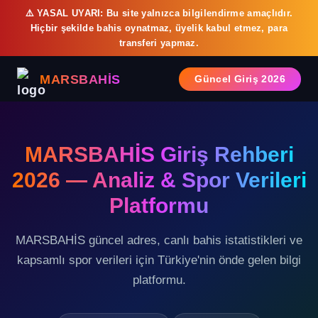
⚠️ YASAL UYARI: Bu site yalnızca bilgilendirme amaçlıdır.
Hiçbir şekilde bahis oynatmaz, üyelik kabul etmez, para
transferi yapmaz.
MARSBAHİS
Güncel Giriş 2026
MARSBAHİS Giriş Rehberi
2026 — Analiz & Spor Verileri
Platformu
MARSBAHİS güncel adres, canlı bahis istatistikleri ve
kapsamlı spor verileri için Türkiye'nin önde gelen bilgi
platformu.