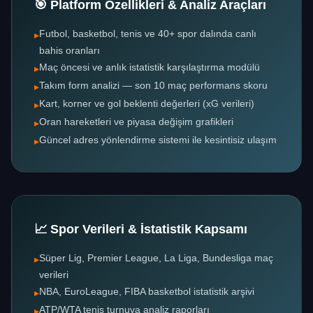
🎯 Platform Özellikleri & Analiz Araçları
Futbol, basketbol, tenis ve 40+ spor dalında canlı
bahis oranları
Maç öncesi ve anlık istatistik karşılaştırma modülü
Takım form analizi — son 10 maç performans skoru
Kart, korner ve gol beklenti değerleri (xG verileri)
Oran hareketleri ve piyasa değişim grafikleri
Güncel adres yönlendirme sistemi ile kesintisiz ulaşım
📈 Spor Verileri & İstatistik Kapsamı
Süper Lig, Premier League, La Liga, Bundesliga maç
verileri
NBA, EuroLeague, FIBA basketbol istatistik arşivi
ATP/WTA tenis turnuva analiz raporları