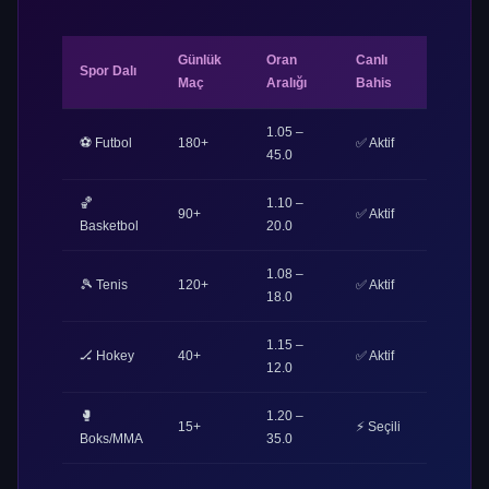
Günlük
Oran
Canlı
Spor Dalı
Maç
Aralığı
Bahis
1.05 –
⚽ Futbol
180+
✅ Aktif
45.0
🏀
1.10 –
90+
✅ Aktif
Basketbol
20.0
1.08 –
🎾 Tenis
120+
✅ Aktif
18.0
1.15 –
🏒 Hokey
40+
✅ Aktif
12.0
🥊
1.20 –
15+
⚡ Seçili
Boks/MMA
35.0