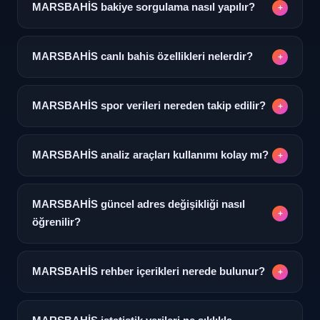
cüzdan dahil çoklu ödeme yöntemi sunulmaktadır.
MARSBAHİS bakiye sorgulama nasıl yapılır?
+
Hesap panelinden bakiye bilgilerinize anlık
ulaşabilirsiniz. Bakiye geçmişi ve işlem detayları da bu
MARSBAHİS canlı bahis özellikleri nelerdir?
+
bölümde görüntülenir.
Canlı bahis bölümünde 40'tan fazla spor dalında anlık
oranlar ve maç içi istatistikler sunulmaktadır. Oran
MARSBAHİS spor verileri nereden takip edilir?
+
güncellemeleri saniyeler içinde yansıtılır.
Spor verileri ve istatistik bölümünden anlık veriler
izlenebilir. Futbol, basketbol ve tenis başta olmak üzere
MARSBAHİS analiz araçları kullanımı kolay mı?
+
tüm dallar kapsanmaktadır.
Analiz araçları sezgisel arayüzüyle kolayca kullanılabilir.
Rehber bölümünde adım adım kullanım kılavuzları
MARSBAHİS güncel adres değişikliği nasıl
+
mevcuttur.
öğrenilir?
Bu bilgi platformunu düzenli takip ederek güncel adres
bilgisine her zaman ulaşabilirsiniz. Bildirim sistemi de
MARSBAHİS rehber içerikleri nerede bulunur?
+
mevcuttur.
Rehber bölümünde tüm kullanım kılavuzları, giriş yap
adımları ve platform özellikleri detaylı şekilde