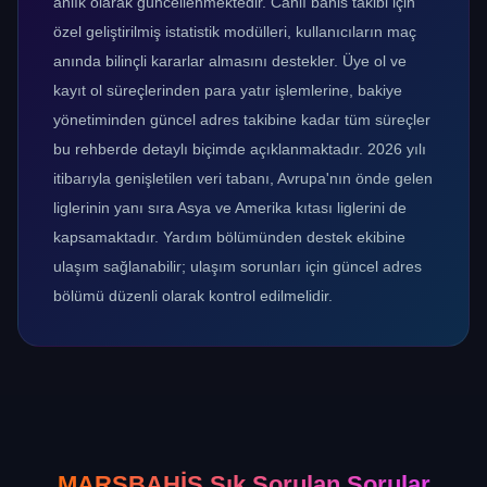
anlık olarak güncellenmektedir. Canlı bahis takibi için
özel geliştirilmiş istatistik modülleri, kullanıcıların maç
anında bilinçli kararlar almasını destekler. Üye ol ve
kayıt ol süreçlerinden para yatır işlemlerine, bakiye
yönetiminden güncel adres takibine kadar tüm süreçler
bu rehberde detaylı biçimde açıklanmaktadır. 2026 yılı
itibarıyla genişletilen veri tabanı, Avrupa'nın önde gelen
liglerinin yanı sıra Asya ve Amerika kıtası liglerini de
kapsamaktadır. Yardım bölümünden destek ekibine
ulaşım sağlanabilir; ulaşım sorunları için güncel adres
bölümü düzenli olarak kontrol edilmelidir.
MARSBAHİS Sık Sorulan Sorular