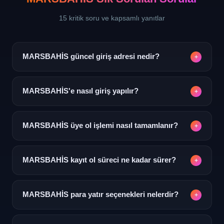
15 kritik soru ve kapsamlı yanıtlar
MARSBAHİS güncel giriş adresi nedir?
+
Güncel adres bilgisine bu bilgi platformu üzerinden anlık
olarak ulaşabilirsiniz. Adres değişikliklerinde yönlendirme
MARSBAHİS'e nasıl giriş yapılır?
+
sistemi otomatik devreye girer.
Güncel adres üzerinden giriş yap butonunu kullanarak
hesabınıza erişebilirsiniz. Doğru URL kullanımı kesintisiz
MARSBAHİS üye ol işlemi nasıl tamamlanır?
+
bağlantı için önemlidir.
Üye ol formunu doldurarak kayıt sürecini
başlatabilirsiniz. Doğrulama adımları tamamlandıktan
MARSBAHİS kayıt ol süreci ne kadar sürer?
+
sonra hesabınız aktif hale gelir.
Kayıt ol işlemi ortalama 2-3 dakika içinde
tamamlanmaktadır. Kimlik doğrulama adımı ek süre
MARSBAHİS para yatır seçenekleri nelerdir?
+
gerektirebilir.
Para yatır işlemleri için banka havalesi, kredi kartı ve e-