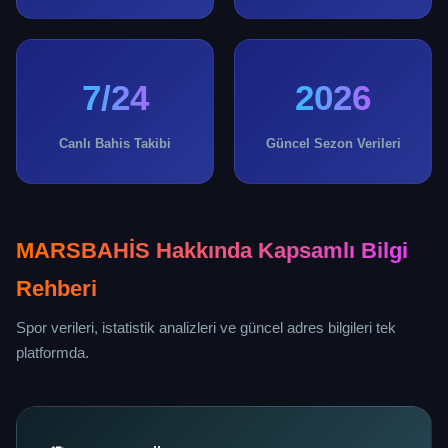
7/24
2026
Canlı Bahis Takibi
Güncel Sezon Verileri
MARSBAHİS Hakkında Kapsamlı Bilgi
Rehberi
Spor verileri, istatistik analizleri ve güncel adres bilgileri tek
platformda.