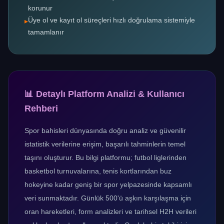
korunur
Üye ol ve kayıt ol süreçleri hızlı doğrulama sistemiyle
tamamlanır
📊 Detaylı Platform Analizi & Kullanıcı
Rehberi
Spor bahisleri dünyasında doğru analiz ve güvenilir
istatistik verilerine erişim, başarılı tahminlerin temel
taşını oluşturur. Bu bilgi platformu; futbol liglerinden
basketbol turnuvalarına, tenis kortlarından buz
hokeyine kadar geniş bir spor yelpazesinde kapsamlı
veri sunmaktadır. Günlük 500'ü aşkın karşılaşma için
oran hareketleri, form analizleri ve tarihsel H2H verileri