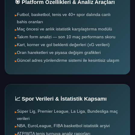
🎯 Platform Özellikleri & Analiz Araçları
Futbol, basketbol, tenis ve 40+ spor dalında canlı
bahis oranları
Maç öncesi ve anlık istatistik karşılaştırma modülü
Takım form analizi — son 10 maç performans skoru
Kart, korner ve gol beklenti değerleri (xG verileri)
Oran hareketleri ve piyasa değişim grafikleri
Güncel adres yönlendirme sistemi ile kesintisiz ulaşım
📈 Spor Verileri & İstatistik Kapsamı
Süper Lig, Premier League, La Liga, Bundesliga maç
verileri
NBA, EuroLeague, FIBA basketbol istatistik arşivi
ATP/WTA tenis turnuva analiz raporları