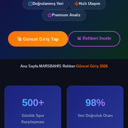
Doğrulanmış Veri
Hızlı Ulaşım
Premium Analiz
📊 Rehberi İncele
🚀 Güncel Giriş Yap
Ana Sayfa
›
MARSBAHİS Rehber
›
Güncel Giriş 2026
500+
98%
Günlük Spor
Veri Doğruluk Oranı
Karşılaşması