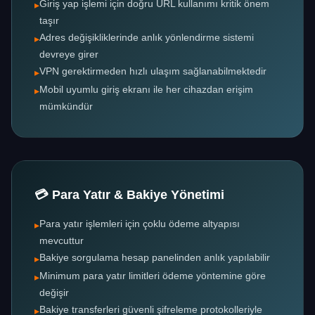
Giriş yap işlemi için doğru URL kullanımı kritik önem
taşır
Adres değişikliklerinde anlık yönlendirme sistemi
devreye girer
VPN gerektirmeden hızlı ulaşım sağlanabilmektedir
Mobil uyumlu giriş ekranı ile her cihazdan erişim
mümkündür
💳 Para Yatır & Bakiye Yönetimi
Para yatır işlemleri için çoklu ödeme altyapısı
mevcuttur
Bakiye sorgulama hesap panelinden anlık yapılabilir
Minimum para yatır limitleri ödeme yöntemine göre
değişir
Bakiye transferleri güvenli şifreleme protokolleriyle