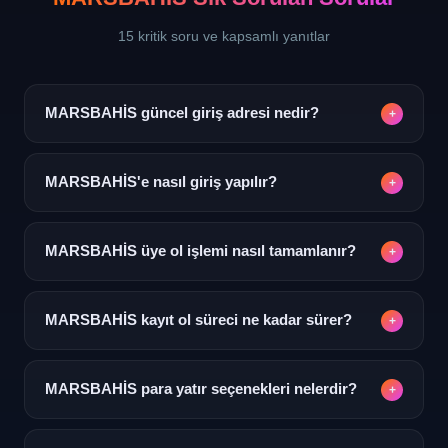
15 kritik soru ve kapsamlı yanıtlar
MARSBAHİS güncel giriş adresi nedir?
+
Güncel adres bilgisine bu bilgi platformu üzerinden anlık
olarak ulaşabilirsiniz. Adres değişikliklerinde yönlendirme
MARSBAHİS'e nasıl giriş yapılır?
+
sistemi otomatik devreye girer.
Güncel adres üzerinden giriş yap butonunu kullanarak
hesabınıza erişebilirsiniz. Doğru URL kullanımı kesintisiz
MARSBAHİS üye ol işlemi nasıl tamamlanır?
+
bağlantı için önemlidir.
Üye ol formunu doldurarak kayıt sürecini
başlatabilirsiniz. Doğrulama adımları tamamlandıktan
MARSBAHİS kayıt ol süreci ne kadar sürer?
+
sonra hesabınız aktif hale gelir.
Kayıt ol işlemi ortalama 2-3 dakika içinde
tamamlanmaktadır. Kimlik doğrulama adımı ek süre
MARSBAHİS para yatır seçenekleri nelerdir?
+
gerektirebilir.
Para yatır işlemleri için banka havalesi, kredi kartı ve e-