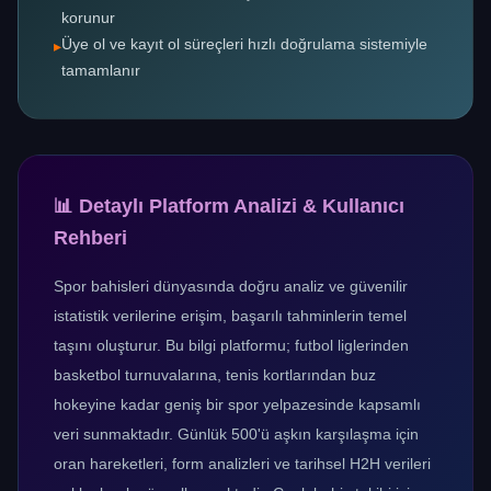
korunur
Üye ol ve kayıt ol süreçleri hızlı doğrulama sistemiyle
tamamlanır
📊 Detaylı Platform Analizi & Kullanıcı
Rehberi
Spor bahisleri dünyasında doğru analiz ve güvenilir
istatistik verilerine erişim, başarılı tahminlerin temel
taşını oluşturur. Bu bilgi platformu; futbol liglerinden
basketbol turnuvalarına, tenis kortlarından buz
hokeyine kadar geniş bir spor yelpazesinde kapsamlı
veri sunmaktadır. Günlük 500'ü aşkın karşılaşma için
oran hareketleri, form analizleri ve tarihsel H2H verileri