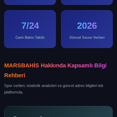
7/24
2026
Canlı Bahis Takibi
Güncel Sezon Verileri
MARSBAHİS Hakkında Kapsamlı Bilgi
Rehberi
Spor verileri, istatistik analizleri ve güncel adres bilgileri tek
platformda.