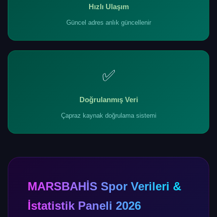
Hızlı Ulaşım
Güncel adres anlık güncellenir
✅
Doğrulanmış Veri
Çapraz kaynak doğrulama sistemi
MARSBAHİS Spor Verileri &
İstatistik Paneli 2026