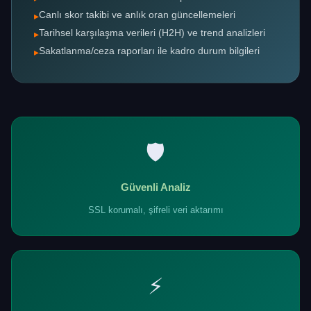
Canlı skor takibi ve anlık oran güncellemeleri
Tarihsel karşılaşma verileri (H2H) ve trend analizleri
Sakatlanma/ceza raporları ile kadro durum bilgileri
🛡️
Güvenli Analiz
SSL korumalı, şifreli veri aktarımı
⚡