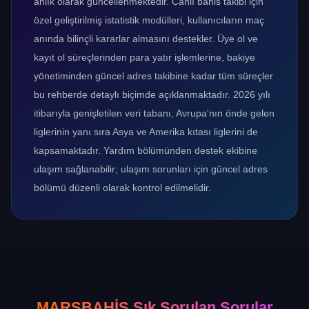
anlık olarak güncellenmektedir. Canlı bahis takibi için
özel geliştirilmiş istatistik modülleri, kullanıcıların maç
anında bilinçli kararlar almasını destekler. Üye ol ve
kayıt ol süreçlerinden para yatır işlemlerine, bakiye
yönetiminden güncel adres takibine kadar tüm süreçler
bu rehberde detaylı biçimde açıklanmaktadır. 2026 yılı
itibarıyla genişletilen veri tabanı, Avrupa'nın önde gelen
liglerinin yanı sıra Asya ve Amerika kıtası liglerini de
kapsamaktadır. Yardım bölümünden destek ekibine
ulaşım sağlanabilir; ulaşım sorunları için güncel adres
bölümü düzenli olarak kontrol edilmelidir.
MARSBAHİS Sık Sorulan Sorular