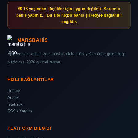
🔞 18 yaşından küçükler için uygun değildir. Sorumlu
bahis yapınız. | Bu site hiçbir bahis şirketiyle bağlantılı
değildir.
MARSBAHİS
Spor verileri, analiz ve istatistik odaklı Türkiye'nin önde gelen bilgi
platformu. 2026 güncel rehber.
HIZLI BAĞLANTILAR
Rehber
Analiz
İstatistik
SSS / Yardım
PLATFORM BILGISI