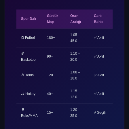
Günlük
Oran
Canlı
Spor Dalı
Maç
Aralığı
Bahis
1.05 –
⚽ Futbol
180+
✅ Aktif
45.0
🏀
1.10 –
90+
✅ Aktif
Basketbol
20.0
1.08 –
🎾 Tenis
120+
✅ Aktif
18.0
1.15 –
🏒 Hokey
40+
✅ Aktif
12.0
🥊
1.20 –
15+
⚡ Seçili
Boks/MMA
35.0