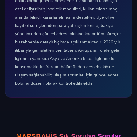
anlık olarak güncellenmektedir. Canlı bahis takibi için
özel geliştirilmiş istatistik modülleri, kullanıcıların maç
anında bilinçli kararlar almasını destekler. Üye ol ve
kayıt ol süreçlerinden para yatır işlemlerine, bakiye
yönetiminden güncel adres takibine kadar tüm süreçler
bu rehberde detaylı biçimde açıklanmaktadır. 2026 yılı
itibarıyla genişletilen veri tabanı, Avrupa'nın önde gelen
liglerinin yanı sıra Asya ve Amerika kıtası liglerini de
kapsamaktadır. Yardım bölümünden destek ekibine
ulaşım sağlanabilir; ulaşım sorunları için güncel adres
bölümü düzenli olarak kontrol edilmelidir.
MARSBAHİS Sık Sorulan Sorular