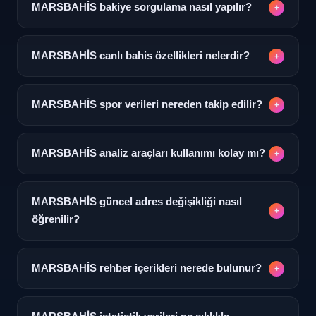
cüzdan dahil çoklu ödeme yöntemi sunulmaktadır.
MARSBAHİS bakiye sorgulama nasıl yapılır?
+
Hesap panelinden bakiye bilgilerinize anlık
ulaşabilirsiniz. Bakiye geçmişi ve işlem detayları da bu
MARSBAHİS canlı bahis özellikleri nelerdir?
+
bölümde görüntülenir.
Canlı bahis bölümünde 40'tan fazla spor dalında anlık
oranlar ve maç içi istatistikler sunulmaktadır. Oran
MARSBAHİS spor verileri nereden takip edilir?
+
güncellemeleri saniyeler içinde yansıtılır.
Spor verileri ve istatistik bölümünden anlık veriler
izlenebilir. Futbol, basketbol ve tenis başta olmak üzere
MARSBAHİS analiz araçları kullanımı kolay mı?
+
tüm dallar kapsanmaktadır.
Analiz araçları sezgisel arayüzüyle kolayca kullanılabilir.
Rehber bölümünde adım adım kullanım kılavuzları
MARSBAHİS güncel adres değişikliği nasıl
+
mevcuttur.
öğrenilir?
Bu bilgi platformunu düzenli takip ederek güncel adres
bilgisine her zaman ulaşabilirsiniz. Bildirim sistemi de
MARSBAHİS rehber içerikleri nerede bulunur?
+
mevcuttur.
Rehber bölümünde tüm kullanım kılavuzları, giriş yap
adımları ve platform özellikleri detaylı şekilde