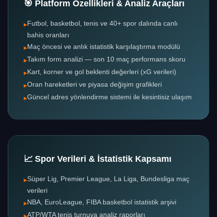
🎯 Platform Özellikleri & Analiz Araçları
Futbol, basketbol, tenis ve 40+ spor dalında canlı
bahis oranları
Maç öncesi ve anlık istatistik karşılaştırma modülü
Takım form analizi — son 10 maç performans skoru
Kart, korner ve gol beklenti değerleri (xG verileri)
Oran hareketleri ve piyasa değişim grafikleri
Güncel adres yönlendirme sistemi ile kesintisiz ulaşım
📈 Spor Verileri & İstatistik Kapsamı
Süper Lig, Premier League, La Liga, Bundesliga maç
verileri
NBA, EuroLeague, FIBA basketbol istatistik arşivi
ATP/WTA tenis turnuva analiz raporları