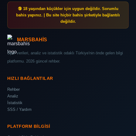
🔞 18 yaşından küçükler için uygun değildir. Sorumlu
bahis yapınız. | Bu site hiçbir bahis şirketiyle bağlantılı
değildir.
MARSBAHİS
Spor verileri, analiz ve istatistik odaklı Türkiye'nin önde gelen bilgi
platformu. 2026 güncel rehber.
HIZLI BAĞLANTILAR
Rehber
Analiz
İstatistik
SSS / Yardım
PLATFORM BILGISI