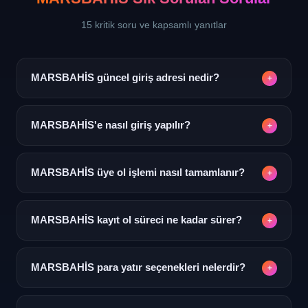
15 kritik soru ve kapsamlı yanıtlar
MARSBAHİS güncel giriş adresi nedir?
+
Güncel adres bilgisine bu bilgi platformu üzerinden anlık
olarak ulaşabilirsiniz. Adres değişikliklerinde yönlendirme
MARSBAHİS'e nasıl giriş yapılır?
+
sistemi otomatik devreye girer.
Güncel adres üzerinden giriş yap butonunu kullanarak
hesabınıza erişebilirsiniz. Doğru URL kullanımı kesintisiz
MARSBAHİS üye ol işlemi nasıl tamamlanır?
+
bağlantı için önemlidir.
Üye ol formunu doldurarak kayıt sürecini
başlatabilirsiniz. Doğrulama adımları tamamlandıktan
MARSBAHİS kayıt ol süreci ne kadar sürer?
+
sonra hesabınız aktif hale gelir.
Kayıt ol işlemi ortalama 2-3 dakika içinde
tamamlanmaktadır. Kimlik doğrulama adımı ek süre
MARSBAHİS para yatır seçenekleri nelerdir?
+
gerektirebilir.
Para yatır işlemleri için banka havalesi, kredi kartı ve e-