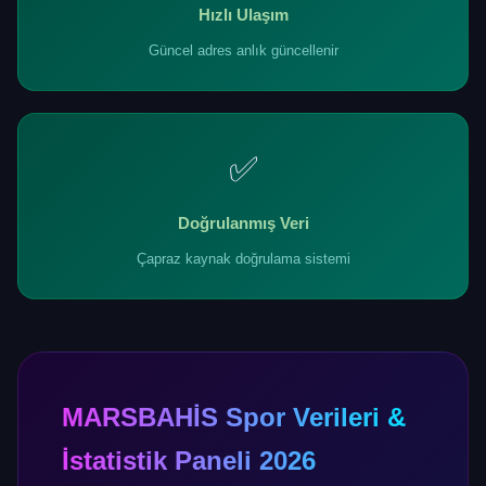
Hızlı Ulaşım
Güncel adres anlık güncellenir
✅
Doğrulanmış Veri
Çapraz kaynak doğrulama sistemi
MARSBAHİS Spor Verileri &
İstatistik Paneli 2026