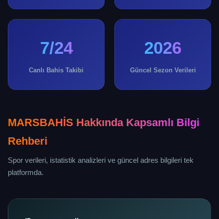
7/24
2026
Canlı Bahis Takibi
Güncel Sezon Verileri
MARSBAHİS Hakkında Kapsamlı Bilgi
Rehberi
Spor verileri, istatistik analizleri ve güncel adres bilgileri tek
platformda.