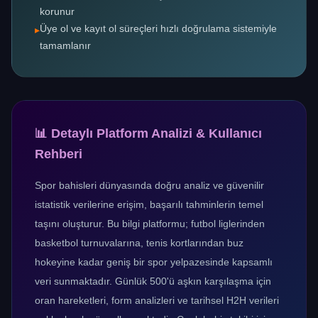
korunur
Üye ol ve kayıt ol süreçleri hızlı doğrulama sistemiyle
tamamlanır
📊 Detaylı Platform Analizi & Kullanıcı
Rehberi
Spor bahisleri dünyasında doğru analiz ve güvenilir
istatistik verilerine erişim, başarılı tahminlerin temel
taşını oluşturur. Bu bilgi platformu; futbol liglerinden
basketbol turnuvalarına, tenis kortlarından buz
hokeyine kadar geniş bir spor yelpazesinde kapsamlı
veri sunmaktadır. Günlük 500'ü aşkın karşılaşma için
oran hareketleri, form analizleri ve tarihsel H2H verileri