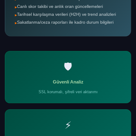
Canlı skor takibi ve anlık oran güncellemeleri
Tarihsel karşılaşma verileri (H2H) ve trend analizleri
Sakatlanma/ceza raporları ile kadro durum bilgileri
🛡️
Güvenli Analiz
SSL korumalı, şifreli veri aktarımı
⚡