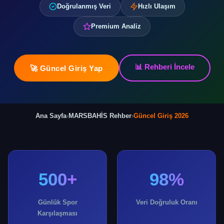
Doğrulanmış Veri
Hızlı Ulaşım
Premium Analiz
📊 Rehberi İncele
🚀 Güncel Giriş Yap
Ana Sayfa
›
MARSBAHİS Rehber
›
Güncel Giriş 2026
500+
98%
Günlük Spor
Veri Doğruluk Oranı
Karşılaşması