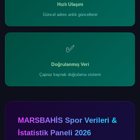
Hızlı Ulaşım
Güncel adres anlık güncellenir
✅
Doğrulanmış Veri
Çapraz kaynak doğrulama sistemi
MARSBAHİS Spor Verileri &
İstatistik Paneli 2026