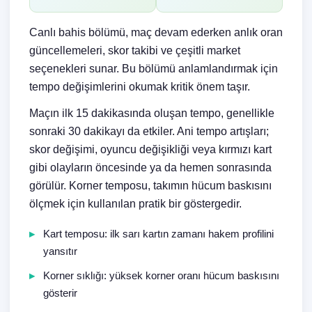
Canlı bahis bölümü, maç devam ederken anlık oran
güncellemeleri, skor takibi ve çeşitli market
seçenekleri sunar. Bu bölümü anlamlandırmak için
tempo değişimlerini okumak kritik önem taşır.
Maçın ilk 15 dakikasında oluşan tempo, genellikle
sonraki 30 dakikayı da etkiler. Ani tempo artışları;
skor değişimi, oyuncu değişikliği veya kırmızı kart
gibi olayların öncesinde ya da hemen sonrasında
görülür. Korner temposu, takımın hücum baskısını
ölçmek için kullanılan pratik bir göstergedir.
Kart temposu: ilk sarı kartın zamanı hakem profilini
yansıtır
Korner sıklığı: yüksek korner oranı hücum baskısını
gösterir