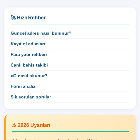
🚀 Hızlı Rehber
Güncel adres nasıl bulunur?
Kayıt ol adımları
Para yatır rehberi
Canlı bahis takibi
xG nasıl okunur?
Form analizi
Sık sorulan sorular
⚠️ 2026 Uyarıları