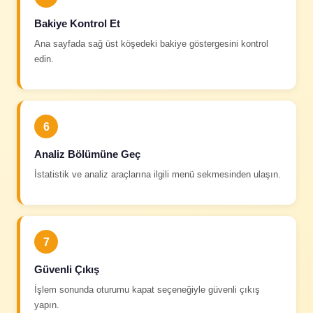
Bakiye Kontrol Et
Ana sayfada sağ üst köşedeki bakiye göstergesini kontrol
edin.
6
Analiz Bölümüne Geç
İstatistik ve analiz araçlarına ilgili menü sekmesinden ulaşın.
7
Güvenli Çıkış
İşlem sonunda oturumu kapat seçeneğiyle güvenli çıkış
yapın.