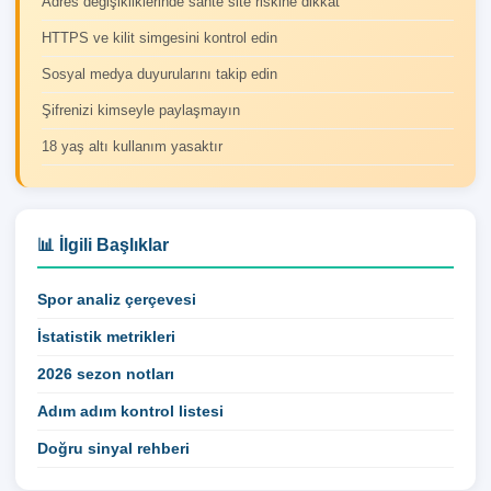
Adres değişikliklerinde sahte site riskine dikkat
HTTPS ve kilit simgesini kontrol edin
Sosyal medya duyurularını takip edin
Şifrenizi kimseyle paylaşmayın
18 yaş altı kullanım yasaktır
📊 İlgili Başlıklar
Spor analiz çerçevesi
İstatistik metrikleri
2026 sezon notları
Adım adım kontrol listesi
Doğru sinyal rehberi