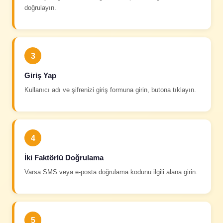
doğrulayın.
3
Giriş Yap
Kullanıcı adı ve şifrenizi giriş formuna girin, butona tıklayın.
4
İki Faktörlü Doğrulama
Varsa SMS veya e-posta doğrulama kodunu ilgili alana girin.
5