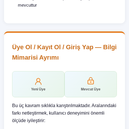
mevcuttur
Üye Ol / Kayıt Ol / Giriş Yap — Bilgi
Mimarisi Ayrımı
Yeni Üye
Mevcut Üye
Bu üç kavram sıklıkla karıştırılmaktadır. Aralarındaki
farkı netleştirmek, kullanıcı deneyimini önemli
ölçüde iyileştirir: