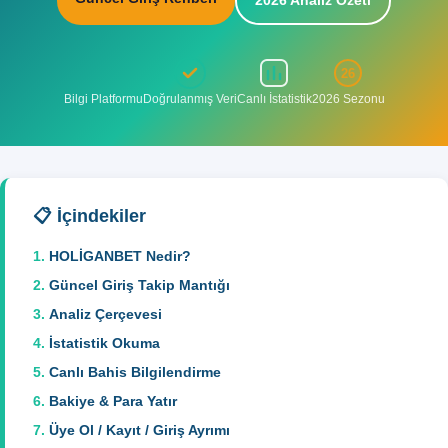
2026 Analiz Özeti
26
Bilgi Platformu
Doğrulanmış Veri
Canlı İstatistik
2026 Sezonu
📋 İçindekiler
HOLİGANBET Nedir?
Güncel Giriş Takip Mantığı
Analiz Çerçevesi
İstatistik Okuma
Canlı Bahis Bilgilendirme
Bakiye & Para Yatır
Üye Ol / Kayıt / Giriş Ayrımı