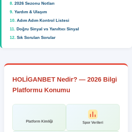
2026 Sezonu Notları
Yardım & Ulaşım
Adım Adım Kontrol Listesi
Doğru Sinyal vs Yanıltıcı Sinyal
Sık Sorulan Sorular
HOLİGANBET Nedir? — 2026 Bilgi
Platformu Konumu
Platform Kimliği
Spor Verileri