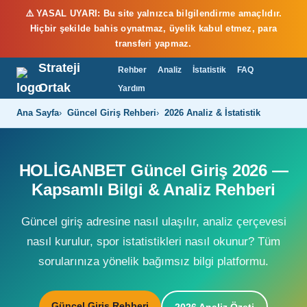
⚠️ YASAL UYARI: Bu site yalnızca bilgilendirme amaçlıdır.
Hiçbir şekilde bahis oynatmaz, üyelik kabul etmez, para
transferi yapmaz.
Strateji
Rehber
Analiz
İstatistik
FAQ
Ortak
Yardım
Ana Sayfa
Güncel Giriş Rehberi
2026 Analiz & İstatistik
HOLİGANBET Güncel Giriş 2026 —
Kapsamlı Bilgi & Analiz Rehberi
Güncel giriş adresine nasıl ulaşılır, analiz çerçevesi
nasıl kurulur, spor istatistikleri nasıl okunur? Tüm
sorularınıza yönelik bağımsız bilgi platformu.
Güncel Giriş Rehberi