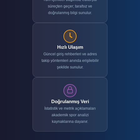
süreçten geçer; tarafsız ve
doğrulanmış bilgi sunulur.
Hızlı Ulaşım
Güncel giriş rehberleri ve adres
takip yöntemleri anında erişilebilir
şekilde sunulur.
Doğrulanmış Veri
İstatistik ve metrik açıklamaları
akademik spor analizi
kaynaklarına dayanır.