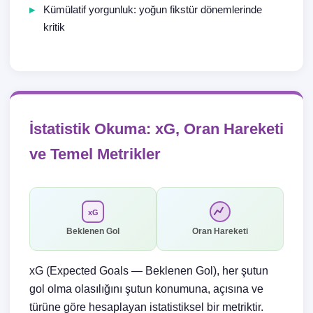
Kümülatif yorgunluk: yoğun fikstür dönemlerinde
kritik
İstatistik Okuma: xG, Oran Hareketi
ve Temel Metrikler
xG
Beklenen Gol
Oran Hareketi
xG (Expected Goals — Beklenen Gol), her şutun
gol olma olasılığını şutun konumuna, açısına ve
türüne göre hesaplayan istatistiksel bir metriktir.