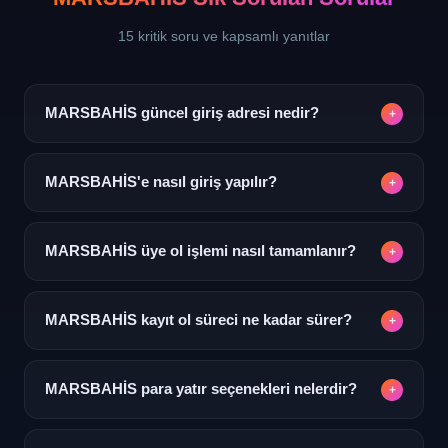
15 kritik soru ve kapsamlı yanıtlar
MARSBAHİS güncel giriş adresi nedir?
+
Güncel adres bilgisine bu bilgi platformu üzerinden anlık
olarak ulaşabilirsiniz. Adres değişikliklerinde yönlendirme
MARSBAHİS'e nasıl giriş yapılır?
+
sistemi otomatik devreye girer.
Güncel adres üzerinden giriş yap butonunu kullanarak
hesabınıza erişebilirsiniz. Doğru URL kullanımı kesintisiz
MARSBAHİS üye ol işlemi nasıl tamamlanır?
+
bağlantı için önemlidir.
Üye ol formunu doldurarak kayıt sürecini
başlatabilirsiniz. Doğrulama adımları tamamlandıktan
MARSBAHİS kayıt ol süreci ne kadar sürer?
+
sonra hesabınız aktif hale gelir.
Kayıt ol işlemi ortalama 2-3 dakika içinde
tamamlanmaktadır. Kimlik doğrulama adımı ek süre
MARSBAHİS para yatır seçenekleri nelerdir?
+
gerektirebilir.
Para yatır işlemleri için banka havalesi, kredi kartı ve e-