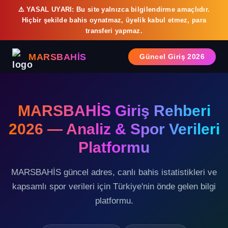
⚠️ YASAL UYARI: Bu site yalnızca bilgilendirme amaçlıdır.
Hiçbir şekilde bahis oynatmaz, üyelik kabul etmez, para
transferi yapmaz.
MARSBAHİS
Güncel Giriş 2026
MARSBAHİS Giriş Rehberi
2026 — Analiz & Spor Verileri
Platformu
MARSBAHİS güncel adres, canlı bahis istatistikleri ve
kapsamlı spor verileri için Türkiye'nin önde gelen bilgi
platformu.