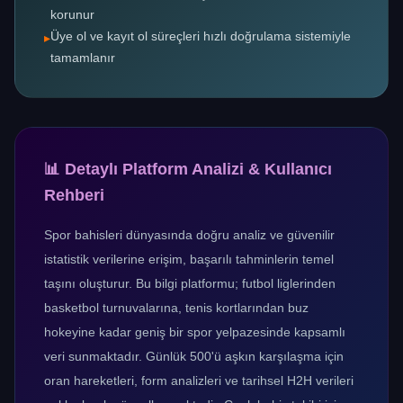
korunur
Üye ol ve kayıt ol süreçleri hızlı doğrulama sistemiyle
tamamlanır
📊 Detaylı Platform Analizi & Kullanıcı
Rehberi
Spor bahisleri dünyasında doğru analiz ve güvenilir
istatistik verilerine erişim, başarılı tahminlerin temel
taşını oluşturur. Bu bilgi platformu; futbol liglerinden
basketbol turnuvalarına, tenis kortlarından buz
hokeyine kadar geniş bir spor yelpazesinde kapsamlı
veri sunmaktadır. Günlük 500'ü aşkın karşılaşma için
oran hareketleri, form analizleri ve tarihsel H2H verileri