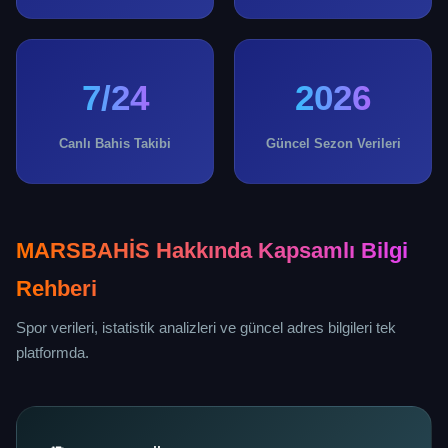
7/24
2026
Canlı Bahis Takibi
Güncel Sezon Verileri
MARSBAHİS Hakkında Kapsamlı Bilgi
Rehberi
Spor verileri, istatistik analizleri ve güncel adres bilgileri tek
platformda.