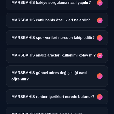
cüzdan dahil çoklu ödeme yöntemi sunulmaktadır.
MARSBAHİS bakiye sorgulama nasıl yapılır?
+
Hesap panelinden bakiye bilgilerinize anlık
ulaşabilirsiniz. Bakiye geçmişi ve işlem detayları da bu
MARSBAHİS canlı bahis özellikleri nelerdir?
+
bölümde görüntülenir.
Canlı bahis bölümünde 40'tan fazla spor dalında anlık
oranlar ve maç içi istatistikler sunulmaktadır. Oran
MARSBAHİS spor verileri nereden takip edilir?
+
güncellemeleri saniyeler içinde yansıtılır.
Spor verileri ve istatistik bölümünden anlık veriler
izlenebilir. Futbol, basketbol ve tenis başta olmak üzere
MARSBAHİS analiz araçları kullanımı kolay mı?
+
tüm dallar kapsanmaktadır.
Analiz araçları sezgisel arayüzüyle kolayca kullanılabilir.
Rehber bölümünde adım adım kullanım kılavuzları
MARSBAHİS güncel adres değişikliği nasıl
+
mevcuttur.
öğrenilir?
Bu bilgi platformunu düzenli takip ederek güncel adres
bilgisine her zaman ulaşabilirsiniz. Bildirim sistemi de
MARSBAHİS rehber içerikleri nerede bulunur?
+
mevcuttur.
Rehber bölümünde tüm kullanım kılavuzları, giriş yap
adımları ve platform özellikleri detaylı şekilde