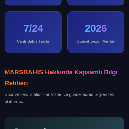
7/24
2026
Canlı Bahis Takibi
Güncel Sezon Verileri
MARSBAHİS Hakkında Kapsamlı Bilgi
Rehberi
Spor verileri, istatistik analizleri ve güncel adres bilgileri tek
platformda.