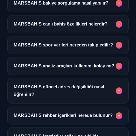
cüzdan dahil çoklu ödeme yöntemi sunulmaktadır.
MARSBAHİS bakiye sorgulama nasıl yapılır?
+
Hesap panelinden bakiye bilgilerinize anlık
ulaşabilirsiniz. Bakiye geçmişi ve işlem detayları da bu
MARSBAHİS canlı bahis özellikleri nelerdir?
+
bölümde görüntülenir.
Canlı bahis bölümünde 40'tan fazla spor dalında anlık
oranlar ve maç içi istatistikler sunulmaktadır. Oran
MARSBAHİS spor verileri nereden takip edilir?
+
güncellemeleri saniyeler içinde yansıtılır.
Spor verileri ve istatistik bölümünden anlık veriler
izlenebilir. Futbol, basketbol ve tenis başta olmak üzere
MARSBAHİS analiz araçları kullanımı kolay mı?
+
tüm dallar kapsanmaktadır.
Analiz araçları sezgisel arayüzüyle kolayca kullanılabilir.
Rehber bölümünde adım adım kullanım kılavuzları
MARSBAHİS güncel adres değişikliği nasıl
+
mevcuttur.
öğrenilir?
Bu bilgi platformunu düzenli takip ederek güncel adres
bilgisine her zaman ulaşabilirsiniz. Bildirim sistemi de
MARSBAHİS rehber içerikleri nerede bulunur?
+
mevcuttur.
Rehber bölümünde tüm kullanım kılavuzları, giriş yap
adımları ve platform özellikleri detaylı şekilde