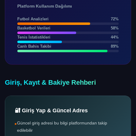
Platform Kullanım Dağılımı
Futbol Analizleri
72%
Basketbol Verileri
58%
Tenis İstatistikleri
44%
Canlı Bahis Takibi
89%
Giriş, Kayıt & Bakiye Rehberi
🔐 Giriş Yap & Güncel Adres
Güncel giriş adresi bu bilgi platformundan takip
edilebilir