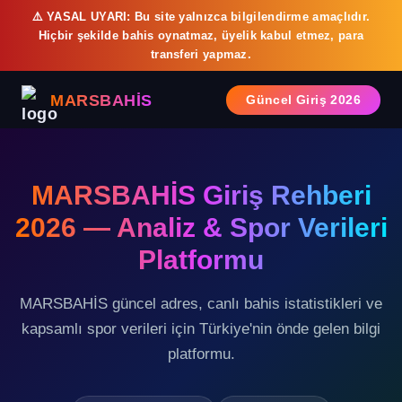
⚠️ YASAL UYARI: Bu site yalnızca bilgilendirme amaçlıdır.
Hiçbir şekilde bahis oynatmaz, üyelik kabul etmez, para
transferi yapmaz.
MARSBAHİS
Güncel Giriş 2026
MARSBAHİS Giriş Rehberi
2026 — Analiz & Spor Verileri
Platformu
MARSBAHİS güncel adres, canlı bahis istatistikleri ve
kapsamlı spor verileri için Türkiye'nin önde gelen bilgi
platformu.