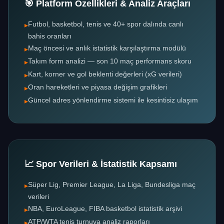
🎯 Platform Özellikleri & Analiz Araçları
Futbol, basketbol, tenis ve 40+ spor dalında canlı
bahis oranları
Maç öncesi ve anlık istatistik karşılaştırma modülü
Takım form analizi — son 10 maç performans skoru
Kart, korner ve gol beklenti değerleri (xG verileri)
Oran hareketleri ve piyasa değişim grafikleri
Güncel adres yönlendirme sistemi ile kesintisiz ulaşım
📈 Spor Verileri & İstatistik Kapsamı
Süper Lig, Premier League, La Liga, Bundesliga maç
verileri
NBA, EuroLeague, FIBA basketbol istatistik arşivi
ATP/WTA tenis turnuva analiz raporları