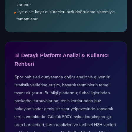
korunur
Üye ol ve kayıt ol süreçleri hızlı doğrulama sistemiyle
tamamlanır
📊 Detaylı Platform Analizi & Kullanıcı
Rehberi
Spor bahisleri dünyasında doğru analiz ve güvenilir
istatistik verilerine erişim, başarılı tahminlerin temel
taşını oluşturur. Bu bilgi platformu; futbol liglerinden
basketbol turnuvalarına, tenis kortlarından buz
hokeyine kadar geniş bir spor yelpazesinde kapsamlı
veri sunmaktadır. Günlük 500'ü aşkın karşılaşma için
oran hareketleri, form analizleri ve tarihsel H2H verileri