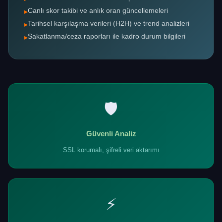
Canlı skor takibi ve anlık oran güncellemeleri
Tarihsel karşılaşma verileri (H2H) ve trend analizleri
Sakatlanma/ceza raporları ile kadro durum bilgileri
🛡️
Güvenli Analiz
SSL korumalı, şifreli veri aktarımı
⚡