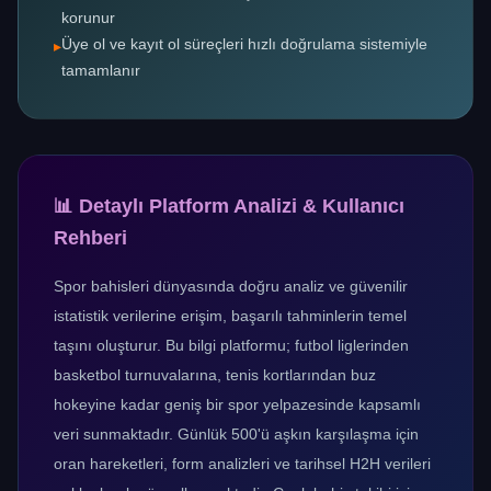
korunur
Üye ol ve kayıt ol süreçleri hızlı doğrulama sistemiyle
tamamlanır
📊 Detaylı Platform Analizi & Kullanıcı
Rehberi
Spor bahisleri dünyasında doğru analiz ve güvenilir
istatistik verilerine erişim, başarılı tahminlerin temel
taşını oluşturur. Bu bilgi platformu; futbol liglerinden
basketbol turnuvalarına, tenis kortlarından buz
hokeyine kadar geniş bir spor yelpazesinde kapsamlı
veri sunmaktadır. Günlük 500'ü aşkın karşılaşma için
oran hareketleri, form analizleri ve tarihsel H2H verileri