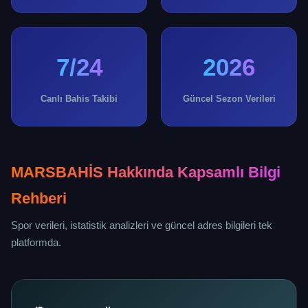
7/24
2026
Canlı Bahis Takibi
Güncel Sezon Verileri
MARSBAHİS Hakkında Kapsamlı Bilgi
Rehberi
Spor verileri, istatistik analizleri ve güncel adres bilgileri tek
platformda.