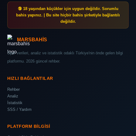
🔞 18 yaşından küçükler için uygun değildir. Sorumlu
bahis yapınız. | Bu site hiçbir bahis şirketiyle bağlantılı
değildir.
MARSBAHİS
Spor verileri, analiz ve istatistik odaklı Türkiye'nin önde gelen bilgi
platformu. 2026 güncel rehber.
HIZLI BAĞLANTILAR
Rehber
Analiz
İstatistik
SSS / Yardım
PLATFORM BILGISI