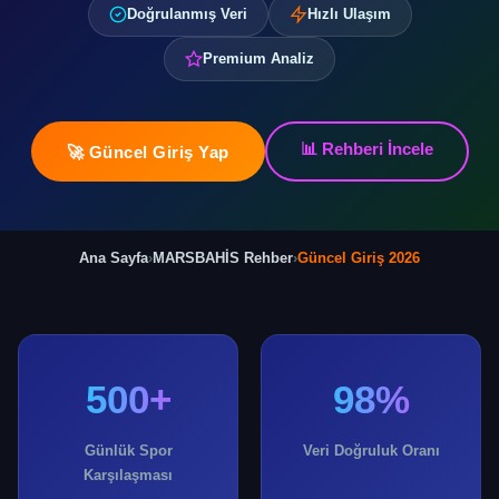
Doğrulanmış Veri
Hızlı Ulaşım
Premium Analiz
📊 Rehberi İncele
🚀 Güncel Giriş Yap
Ana Sayfa
›
MARSBAHİS Rehber
›
Güncel Giriş 2026
500+
98%
Günlük Spor
Veri Doğruluk Oranı
Karşılaşması