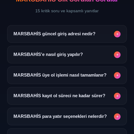
15 kritik soru ve kapsamlı yanıtlar
MARSBAHİS güncel giriş adresi nedir?
+
Güncel adres bilgisine bu bilgi platformu üzerinden anlık
olarak ulaşabilirsiniz. Adres değişikliklerinde yönlendirme
MARSBAHİS'e nasıl giriş yapılır?
+
sistemi otomatik devreye girer.
Güncel adres üzerinden giriş yap butonunu kullanarak
hesabınıza erişebilirsiniz. Doğru URL kullanımı kesintisiz
MARSBAHİS üye ol işlemi nasıl tamamlanır?
+
bağlantı için önemlidir.
Üye ol formunu doldurarak kayıt sürecini
başlatabilirsiniz. Doğrulama adımları tamamlandıktan
MARSBAHİS kayıt ol süreci ne kadar sürer?
+
sonra hesabınız aktif hale gelir.
Kayıt ol işlemi ortalama 2-3 dakika içinde
tamamlanmaktadır. Kimlik doğrulama adımı ek süre
MARSBAHİS para yatır seçenekleri nelerdir?
+
gerektirebilir.
Para yatır işlemleri için banka havalesi, kredi kartı ve e-